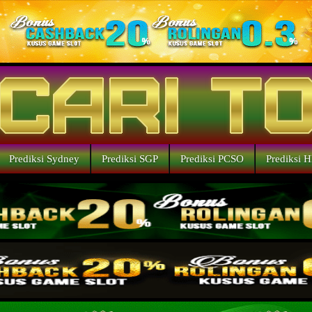
Prediksi Sydney
Prediksi SGP
Prediksi PCSO
Prediksi 