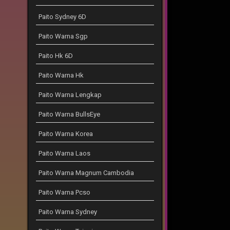
Paito Sydney 6D
Paito Warna Sgp
Paito Hk 6D
Paito Warna Hk
Paito Warna Lengkap
Paito Warna BullsEye
Paito Warna Korea
Paito Warna Laos
Paito Warna Magnum Cambodia
Paito Warna Pcso
Paito Warna Sydney