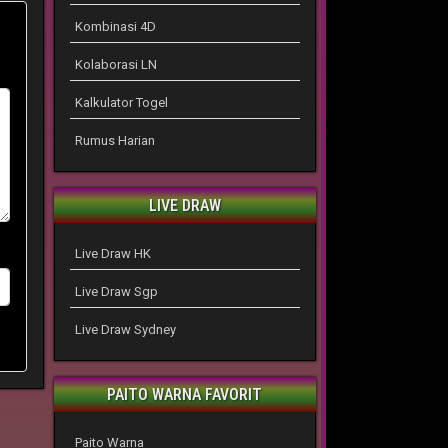
Kombinasi 4D
Kolaborasi LN
Kalkulator Togel
Rumus Harian
LIVE DRAW
Live Draw HK
Live Draw Sgp
Live Draw Sydney
PAITO WARNA FAVORIT
Paito Warna