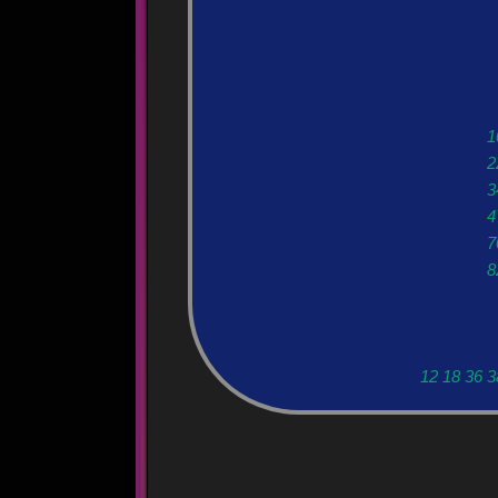
1
2
3
4
7
8
12 18 36 3