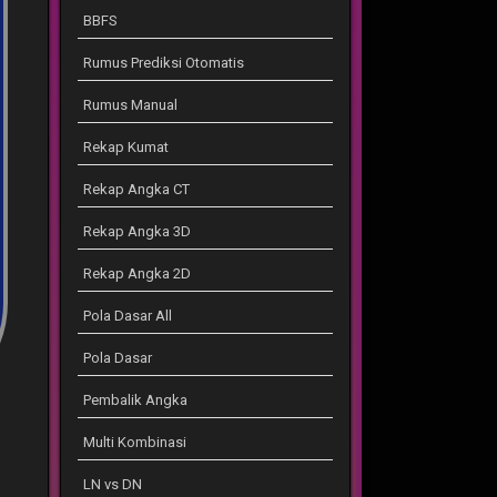
BBFS
Rumus Prediksi Otomatis
Rumus Manual
Rekap Kumat
Rekap Angka CT
Rekap Angka 3D
Rekap Angka 2D
Pola Dasar All
Pola Dasar
Pembalik Angka
Multi Kombinasi
LN vs DN