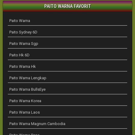
PAITO WARNA FAVORIT
Paito Warna
Paito Sydney 6D
Paito Warna Sgp
Paito Hk 6D
Paito Warna Hk
Paito Warna Lengkap
Paito Warna BullsEye
Paito Warna Korea
Paito Warna Laos
Paito Warna Magnum Cambodia