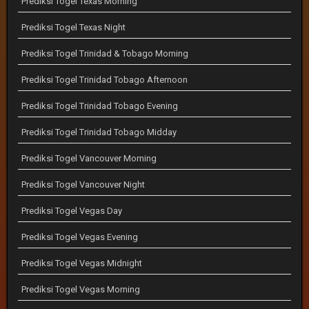
Prediksi Togel Texas Morning
Prediksi Togel Texas Night
Prediksi Togel Trinidad & Tobago Morning
Prediksi Togel Trinidad Tobago Afternoon
Prediksi Togel Trinidad Tobago Evening
Prediksi Togel Trinidad Tobago Midday
Prediksi Togel Vancouver Morning
Prediksi Togel Vancouver Night
Prediksi Togel Vegas Day
Prediksi Togel Vegas Evening
Prediksi Togel Vegas Midnight
Prediksi Togel Vegas Morning