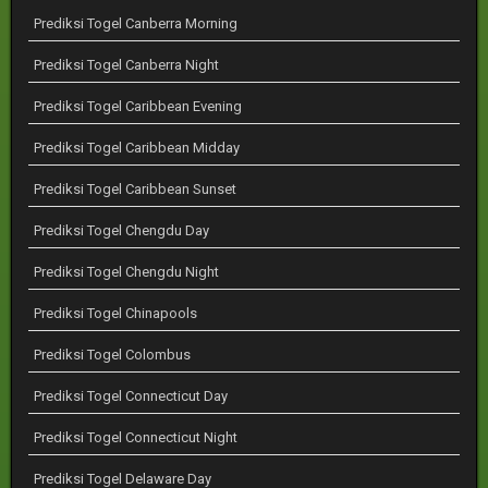
Prediksi Togel Canberra Morning
Prediksi Togel Canberra Night
Prediksi Togel Caribbean Evening
Prediksi Togel Caribbean Midday
Prediksi Togel Caribbean Sunset
Prediksi Togel Chengdu Day
Prediksi Togel Chengdu Night
Prediksi Togel Chinapools
Prediksi Togel Colombus
Prediksi Togel Connecticut Day
Prediksi Togel Connecticut Night
Prediksi Togel Delaware Day