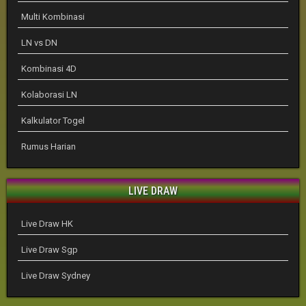
Multi Kombinasi
LN vs DN
Kombinasi 4D
Kolaborasi LN
Kalkulator Togel
Rumus Harian
LIVE DRAW
Live Draw HK
Live Draw Sgp
Live Draw Sydney