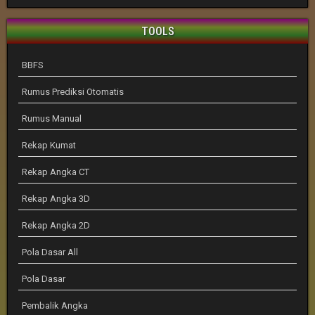
TOOLS
BBFS
Rumus Prediksi Otomatis
Rumus Manual
Rekap Kumat
Rekap Angka CT
Rekap Angka 3D
Rekap Angka 2D
Pola Dasar All
Pola Dasar
Pembalik Angka