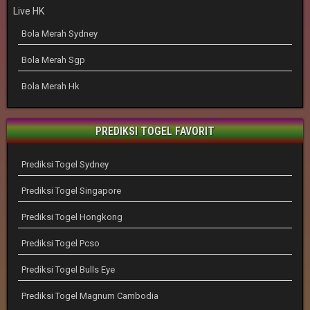
Live HK
Bola Merah Sydney
Bola Merah Sgp
Bola Merah Hk
PREDIKSI TOGEL FAVORIT
Prediksi Togel Sydney
Prediksi Togel Singapore
Prediksi Togel Hongkong
Prediksi Togel Pcso
Prediksi Togel Bulls Eye
Prediksi Togel Magnum Cambodia