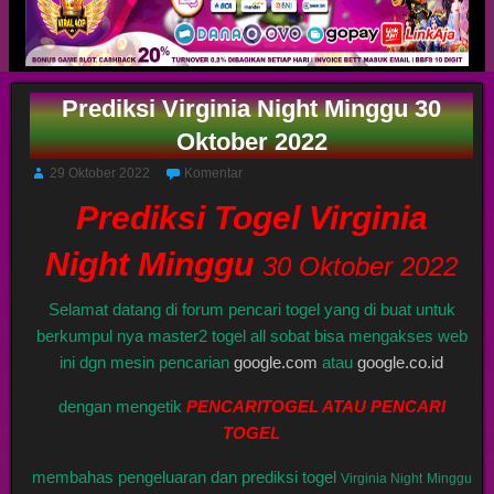
Prediksi Virginia Night Minggu 30
Oktober 2022
29 Oktober 2022
Komentar
Prediksi Togel Virginia
Night Minggu
30 Oktober 2022
Selamat datang di forum pencari togel yang di buat untuk
berkumpul nya master2 togel all sobat bisa mengakses web
ini dgn mesin pencarian
google.com
atau
google.co.id
dengan mengetik
PENCARITOGEL ATAU PENCARI
TOGEL
membahas pengeluaran dan prediksi togel
Virginia Night
Minggu