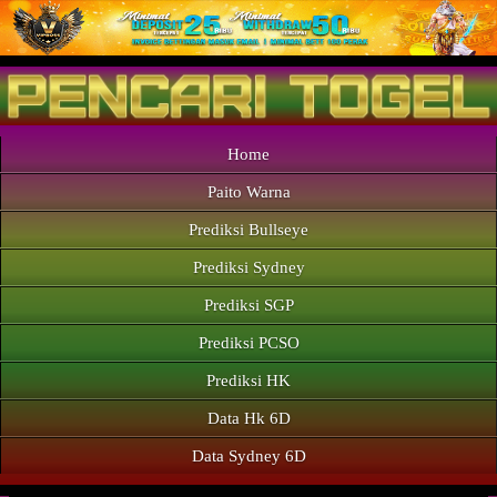
Home
Paito Warna
Prediksi Bullseye
Prediksi Sydney
Prediksi SGP
Prediksi PCSO
Prediksi HK
Data Hk 6D
Data Sydney 6D