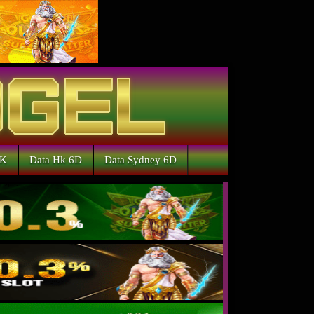
HK
Data Hk 6D
Data Sydney 6D