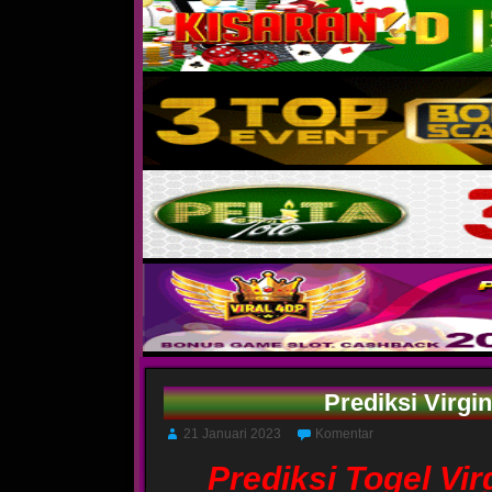
Prediksi Virgi
21 Januari 2023
Komentar
Prediksi Togel Vi