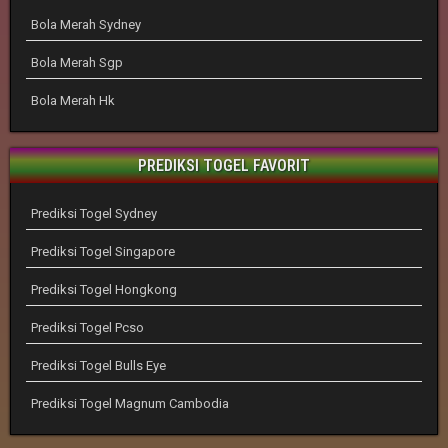
Bola Merah Sydney
Bola Merah Sgp
Bola Merah Hk
PREDIKSI TOGEL FAVORIT
Prediksi Togel Sydney
Prediksi Togel Singapore
Prediksi Togel Hongkong
Prediksi Togel Pcso
Prediksi Togel Bulls Eye
Prediksi Togel Magnum Cambodia