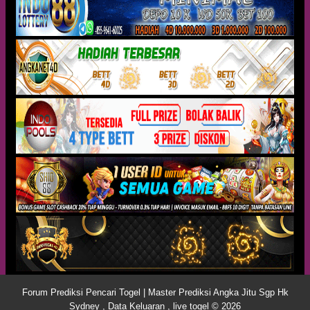
Forum Prediksi Pencari Togel | Master Prediksi Angka Jitu Sgp Hk
Sydney , Data Keluaran , live togel © 2026