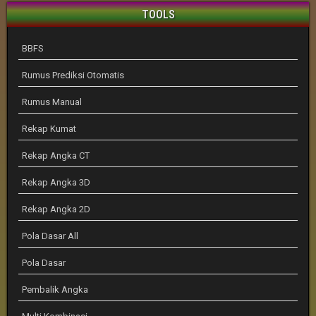
TOOLS
BBFS
Rumus Prediksi Otomatis
Rumus Manual
Rekap Kumat
Rekap Angka CT
Rekap Angka 3D
Rekap Angka 2D
Pola Dasar All
Pola Dasar
Pembalik Angka