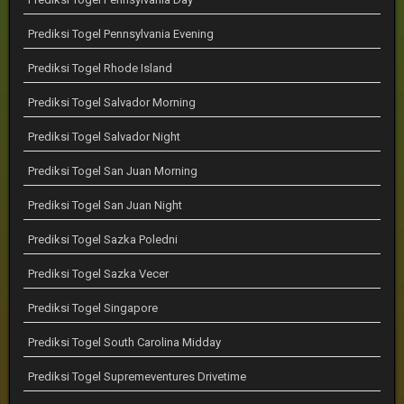
Prediksi Togel Pennsylvania Evening
Prediksi Togel Rhode Island
Prediksi Togel Salvador Morning
Prediksi Togel Salvador Night
Prediksi Togel San Juan Morning
Prediksi Togel San Juan Night
Prediksi Togel Sazka Poledni
Prediksi Togel Sazka Vecer
Prediksi Togel Singapore
Prediksi Togel South Carolina Midday
Prediksi Togel Supremeventures Drivetime