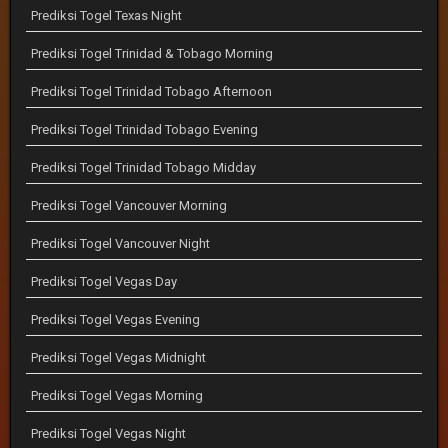
Prediksi Togel Texas Night
Prediksi Togel Trinidad & Tobago Morning
Prediksi Togel Trinidad Tobago Afternoon
Prediksi Togel Trinidad Tobago Evening
Prediksi Togel Trinidad Tobago Midday
Prediksi Togel Vancouver Morning
Prediksi Togel Vancouver Night
Prediksi Togel Vegas Day
Prediksi Togel Vegas Evening
Prediksi Togel Vegas Midnight
Prediksi Togel Vegas Morning
Prediksi Togel Vegas Night