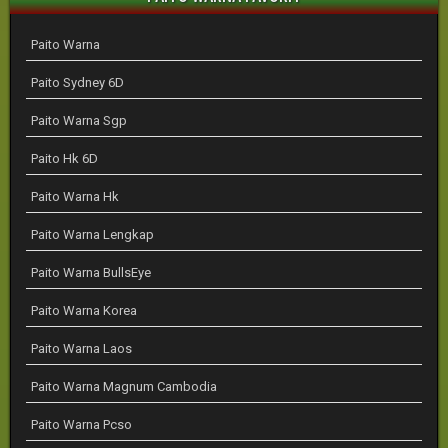
Paito Warna
Paito Sydney 6D
Paito Warna Sgp
Paito Hk 6D
Paito Warna Hk
Paito Warna Lengkap
Paito Warna BullsEye
Paito Warna Korea
Paito Warna Laos
Paito Warna Magnum Cambodia
Paito Warna Pcso