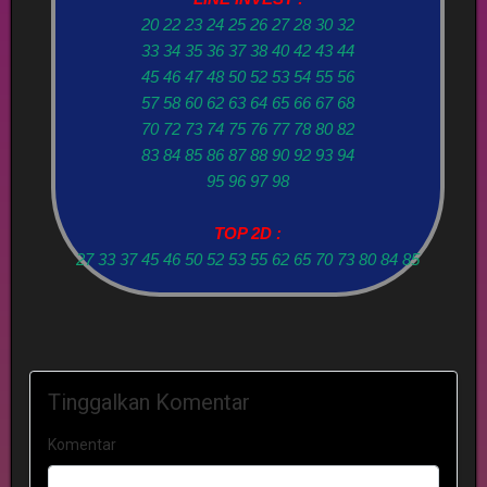
20 22 23 24 25 26 27 28 30 32
33 34 35 36 37 38 40 42 43 44
45 46 47 48 50 52 53 54 55 56
57 58 60 62 63 64 65 66 67 68
70 72 73 74 75 76 77 78 80 82
83 84 85 86 87 88 90 92 93 94
95 96 97 98
TOP 2D :
27 33 37 45 46 50 52 53 55 62 65 70 73 80 84 85
Tinggalkan Komentar
Komentar