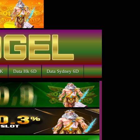
HK
Data Hk 6D
Data Sydney 6D