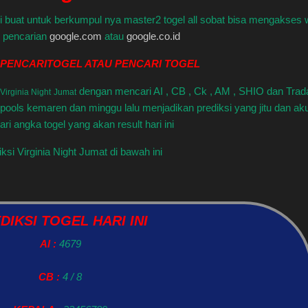
di buat untuk berkumpul nya master2 togel all sobat bisa mengakses
n pencarian
google.com
atau
google.co.id
k
PENCARITOGEL ATAU PENCARI TOGEL
dengan mencari AI , CB , Ck , AM , SHIO dan Trad
Virginia Night
Jumat
pools kemaren dan minggu lalu menjadikan prediksi yang jitu dan aku
ri angka togel yang akan result hari ini
diksi Virginia Night Jumat di bawah ini
DIKSI TOGEL HARI INI
AI :
4679
CB :
4 / 8