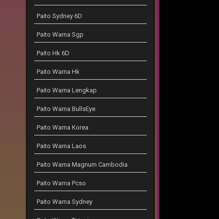
Paito Sydney 6D
Paito Warna Sgp
Paito Hk 6D
Paito Warna Hk
Paito Warna Lengkap
Paito Warna BullsEye
Paito Warna Korea
Paito Warna Laos
Paito Warna Magnum Cambodia
Paito Warna Pcso
Paito Warna Sydney