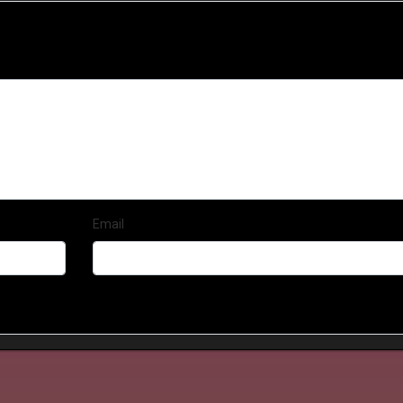
Email