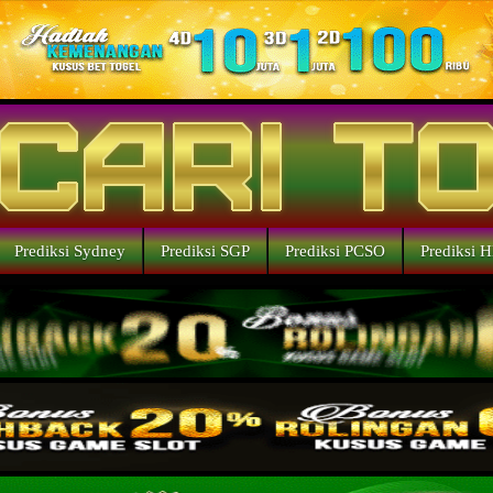
Prediksi Sydney
Prediksi SGP
Prediksi PCSO
Prediksi 