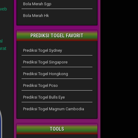
Bola Merah Sgp
 web
Bola Merah Hk
PREDIKSI TOGEL FAVORIT
al
rat
Prediksi Togel Sydney
Prediksi Togel Singapore
Prediksi Togel Hongkong
Prediksi Togel Pcso
Prediksi Togel Bulls Eye
Prediksi Togel Magnum Cambodia
TOOLS