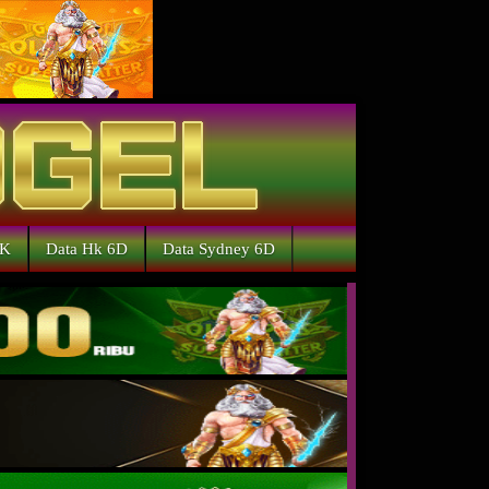
HK
Data Hk 6D
Data Sydney 6D