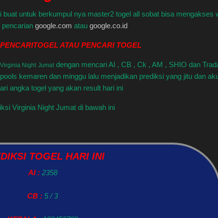
di buat untuk berkumpul nya master2 togel all sobat bisa mengakses
n pencarian
google.com
atau
google.co.id
k
PENCARITOGEL ATAU PENCARI TOGEL
dengan mencari AI , CB , Ck , AM , SHIO dan Trad
Virginia Night
Jumat
pools kemaren dan minggu lalu menjadikan prediksi yang jitu dan aku
ri angka togel yang akan result hari ini
diksi Virginia Night Jumat di bawah ini
DIKSI TOGEL HARI INI
AI :
2358
CB :
5 / 3