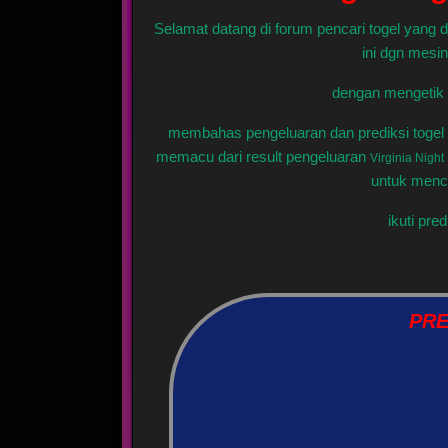
Selamat datang di forum pencari togel yang 
ini dgn mesi
dengan mengeti
membahas pengeluaran dan prediksi togel
memacu dari result pengeluaran
Virginia Night
untuk menca
ikuti pre
PRE