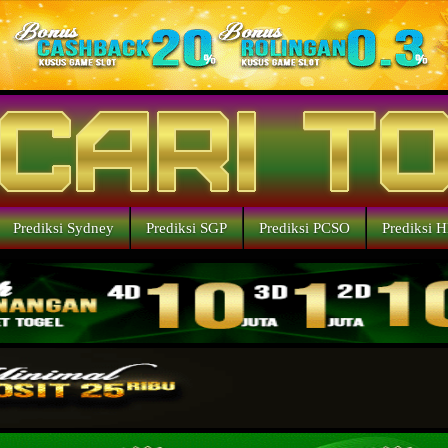
Prediksi Sydney
Prediksi SGP
Prediksi PCSO
Prediksi 