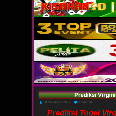
Prediksi Virgi
10 November 2022
Komentar
Prediksi Togel Vir