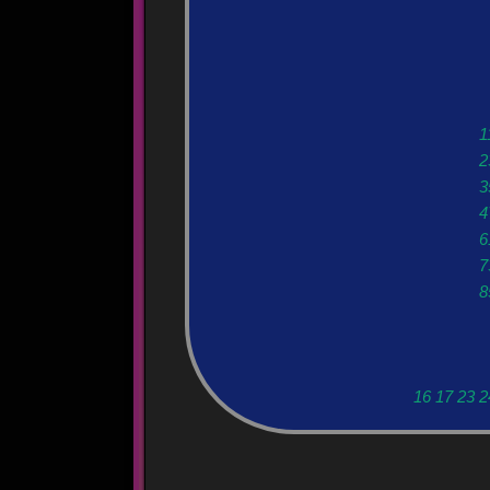
1
2
3
4
6
7
8
16 17 23 2