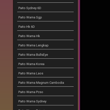
Paito Sydney 6D
Paito Warna Sgp
Paito Hk 6D
Paito Warna Hk
Paito Warna Lengkap
Paito Warna BullsEye
Paito Warna Korea
Paito Warna Laos
Paito Warna Magnum Cambodia
Paito Warna Pcso
Paito Warna Sydney