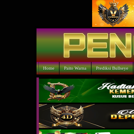
Home
Paito Warna
Prediksi Bullseye