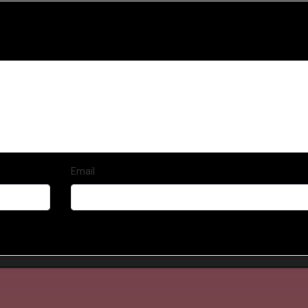
Email