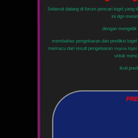
Selamat datang di forum pencari togel yang 
ini dgn mesi
dengan mengeti
membahas pengeluaran dan prediksi togel
memacu dari result pengeluaran
Virginia Night
untuk menca
ikuti pre
PRE