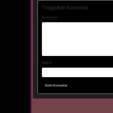
Tinggalkan Komentar
Komentar
Nama
Kirim Komentar