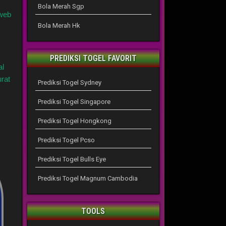
Bola Merah Sgp
 web
Bola Merah Hk
PREDIKSI TOGEL FAVORIT
al
rat
Prediksi Togel Sydney
Prediksi Togel Singapore
Prediksi Togel Hongkong
Prediksi Togel Pcso
Prediksi Togel Bulls Eye
Prediksi Togel Magnum Cambodia
TOOLS