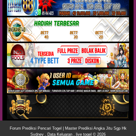
Forum Prediksi Pencari Togel | Master Prediksi Angka Jitu Sgp Hk
Sydney , Data Keluaran , live togel © 2026