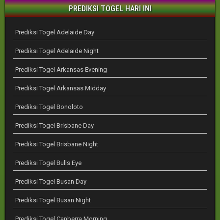
PREDIKSI TOGEL HARI INI
Prediksi Togel Adelaide Day
Prediksi Togel Adelaide Night
Prediksi Togel Arkansas Evening
Prediksi Togel Arkansas Midday
Prediksi Togel Bonoloto
Prediksi Togel Brisbane Day
Prediksi Togel Brisbane Night
Prediksi Togel Bulls Eye
Prediksi Togel Busan Day
Prediksi Togel Busan Night
Prediksi Togel Canberra Morning