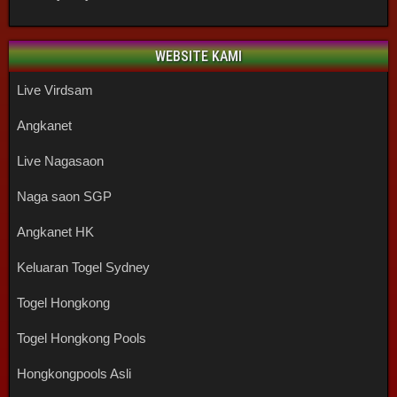
WEBSITE KAMI
Live Virdsam
Angkanet
Live Nagasaon
Naga saon SGP
Angkanet HK
Keluaran Togel Sydney
Togel Hongkong
Togel Hongkong Pools
Hongkongpools Asli