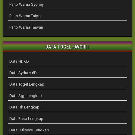
Paito Warna Sydney
Paito Warna Taipei
Paito Warna Taiwan
DATA TOGEL FAVORIT
Data Hk 6D
Data Sydney 6D
Data Togel Lengkap
Data Sgp Lengkap
Data Hk Lengkap
Data Pcso Lengkap
Data Bullseye Lengkap