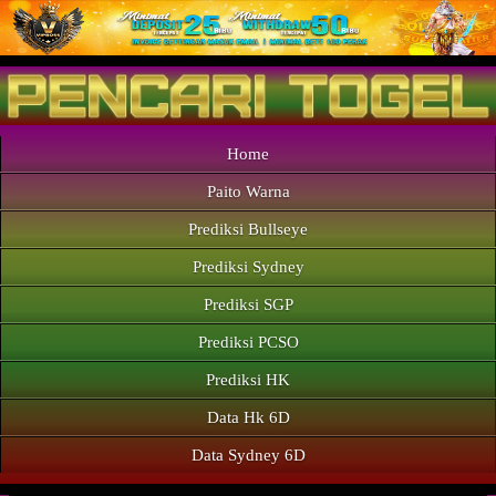
Home
Paito Warna
Prediksi Bullseye
Prediksi Sydney
Prediksi SGP
Prediksi PCSO
Prediksi HK
Data Hk 6D
Data Sydney 6D