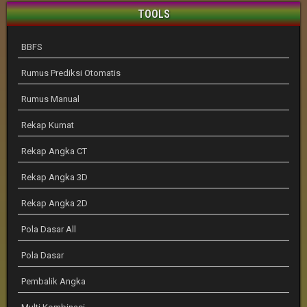
TOOLS
BBFS
Rumus Prediksi Otomatis
Rumus Manual
Rekap Kumat
Rekap Angka CT
Rekap Angka 3D
Rekap Angka 2D
Pola Dasar All
Pola Dasar
Pembalik Angka