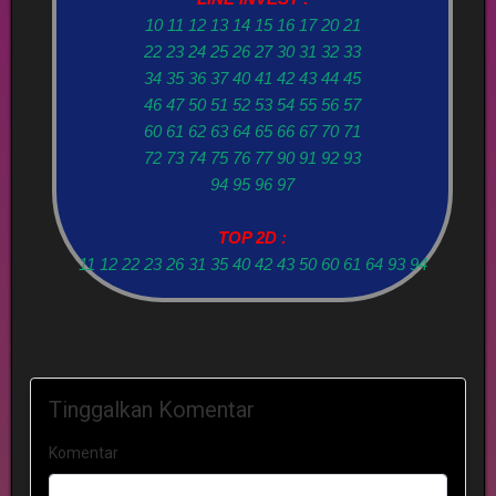
10 11 12 13 14 15 16 17 20 21
22 23 24 25 26 27 30 31 32 33
34 35 36 37 40 41 42 43 44 45
46 47 50 51 52 53 54 55 56 57
60 61 62 63 64 65 66 67 70 71
72 73 74 75 76 77 90 91 92 93
94 95 96 97
TOP 2D :
11 12 22 23 26 31 35 40 42 43 50 60 61 64 93 94
Tinggalkan Komentar
Komentar