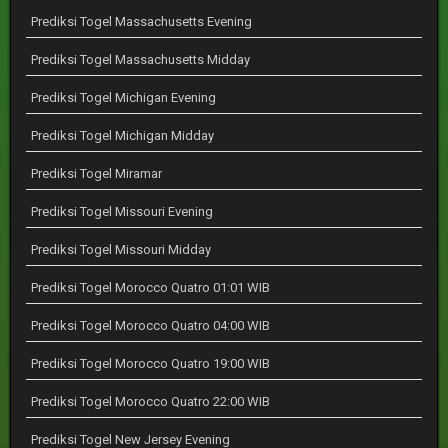
Prediksi Togel Massachusetts Evening
Prediksi Togel Massachusetts Midday
Prediksi Togel Michigan Evening
Prediksi Togel Michigan Midday
Prediksi Togel Miramar
Prediksi Togel Missouri Evening
Prediksi Togel Missouri Midday
Prediksi Togel Morocco Quatro 01:01 WIB
Prediksi Togel Morocco Quatro 04:00 WIB
Prediksi Togel Morocco Quatro 19:00 WIB
Prediksi Togel Morocco Quatro 22:00 WIB
Prediksi Togel New Jersey Evening