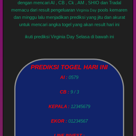
dengan mencari AI , CB , Ck , AM , SHIO dan Tradal
memacu dari result pengeluaran
pools kemaren
Virginia Day
dan minggu lalu menjadikan prediksi yang jitu dan akurat
untuk mencari angka togel yang akan result hari ini
ikuti prediksi Virginia Day Selasa di bawah ini
PREDIKSI TOGEL HARI INI
AI :
0579
CB :
9 / 3
KEPALA :
12345679
EKOR :
01234567
LINE INVEST :