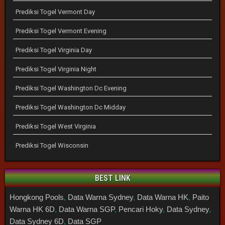
Prediksi Togel Vermont Day
Prediksi Togel Vermont Evening
Prediksi Togel Virginia Day
Prediksi Togel Virginia Night
Prediksi Togel Washington Dc Evening
Prediksi Togel Washington Dc Midday
Prediksi Togel West Virginia
Prediksi Togel Wisconsin
BEST LINK
Hongkong Pools
,
Data Warna Sydney
,
Data Warna HK
,
Paito
Warna HK 6D
,
Data Warna SGP
,
Pencari Hoky
,
Data Sydney
,
Data Sydney 6D
,
Data SGP