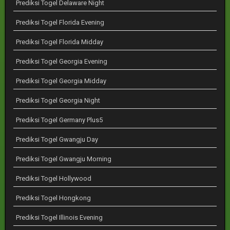
Prediksi Togel Delaware Night
Prediksi Togel Florida Evening
Prediksi Togel Florida Midday
Prediksi Togel Georgia Evening
Prediksi Togel Georgia Midday
Prediksi Togel Georgia Night
Prediksi Togel Germany Plus5
Prediksi Togel Gwangju Day
Prediksi Togel Gwangju Morning
Prediksi Togel Hollywood
Prediksi Togel Hongkong
Prediksi Togel Illinois Evening