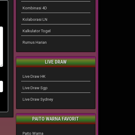
Kombinasi 4D
Kolaborasi LN
Kalkulator Togel
Rumus Harian
LIVE DRAW
Live Draw HK
Live Draw Sgp
Live Draw Sydney
PAITO WARNA FAVORIT
Paito Warna