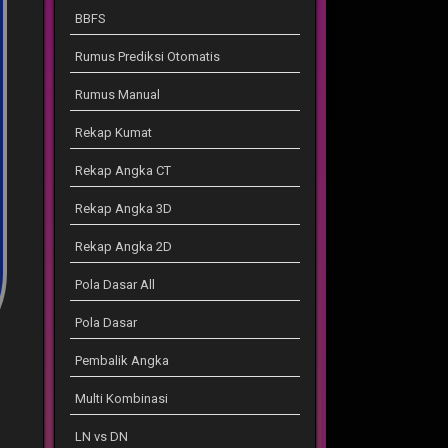
BBFS
Rumus Prediksi Otomatis
Rumus Manual
Rekap Kumat
Rekap Angka CT
Rekap Angka 3D
Rekap Angka 2D
Pola Dasar All
Pola Dasar
Pembalik Angka
Multi Kombinasi
LN vs DN