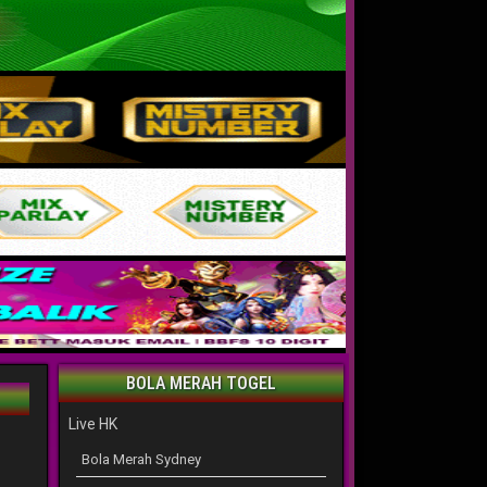
BOLA MERAH TOGEL
Live HK
Bola Merah Sydney