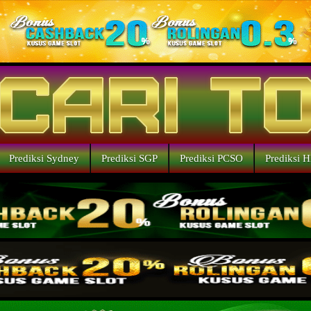
Prediksi Sydney
Prediksi SGP
Prediksi PCSO
Prediksi 