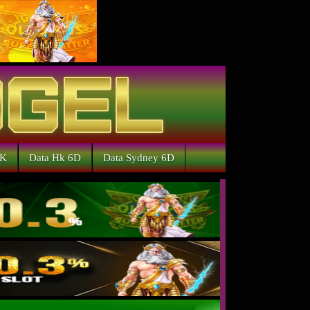
HK
Data Hk 6D
Data Sydney 6D