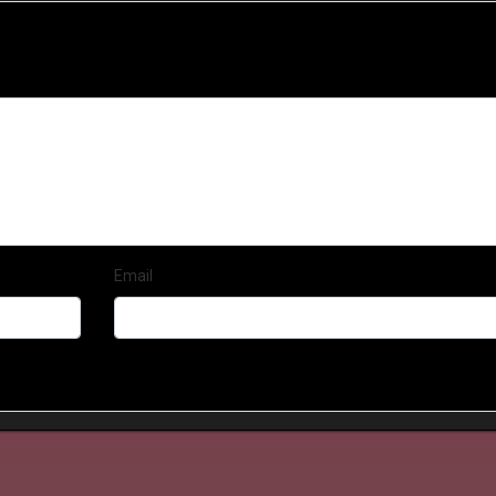
Email