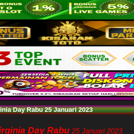
ginia Day Rabu 25 Januari 2023
Virginia Day Rabu
25 Januari 2023