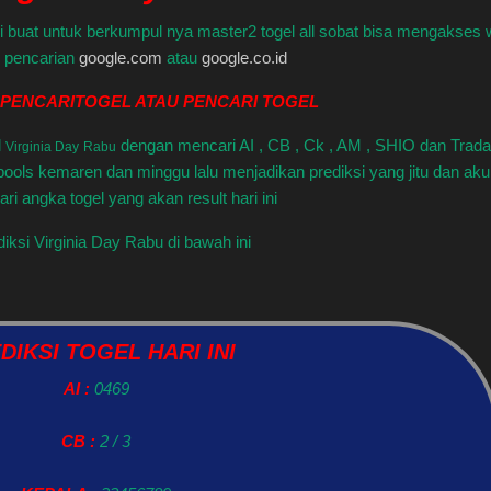
di buat untuk berkumpul nya master2 togel all sobat bisa mengakses
n pencarian
google.com
atau
google.co.id
k
PENCARITOGEL ATAU PENCARI TOGEL
l
dengan mencari AI , CB , Ck , AM , SHIO dan Trada
Virginia Day
Rabu
ools kemaren dan minggu lalu menjadikan prediksi yang jitu dan aku
ri angka togel yang akan result hari ini
ediksi Virginia Day Rabu di bawah ini
DIKSI TOGEL HARI INI
AI :
0469
CB :
2 / 3