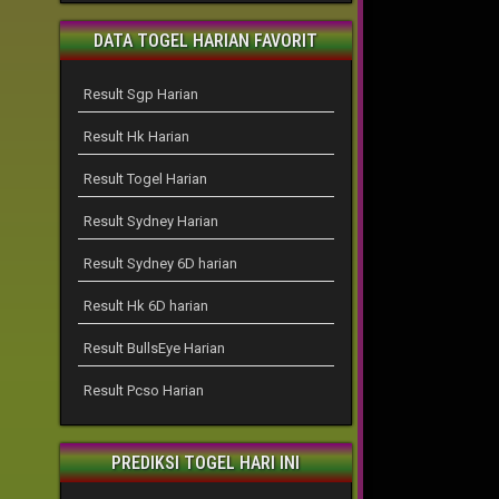
DATA TOGEL HARIAN FAVORIT
Result Sgp Harian
Result Hk Harian
Result Togel Harian
Result Sydney Harian
Result Sydney 6D harian
Result Hk 6D harian
Result BullsEye Harian
Result Pcso Harian
PREDIKSI TOGEL HARI INI