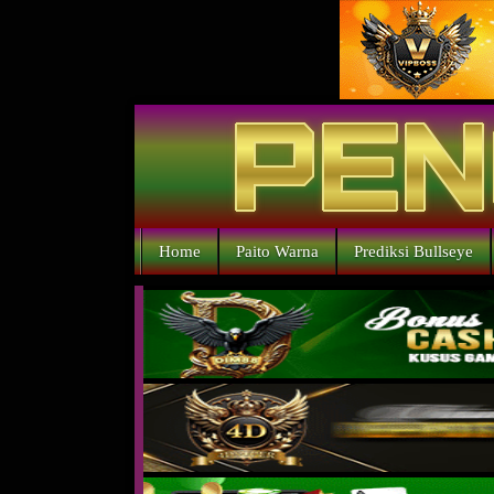
Home
Paito Warna
Prediksi Bullseye