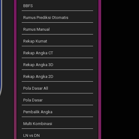
BBFS
Rumus Prediksi Otomatis
Rumus Manual
Rekap Kumat
Rekap Angka CT
Rekap Angka 3D
Rekap Angka 2D
Pola Dasar All
Pola Dasar
Pembalik Angka
Multi Kombinasi
LN vs DN