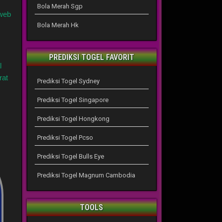
Bola Merah Sgp
 web
Bola Merah Hk
PREDIKSI TOGEL FAVORIT
l
rat
Prediksi Togel Sydney
Prediksi Togel Singapore
Prediksi Togel Hongkong
Prediksi Togel Pcso
Prediksi Togel Bulls Eye
Prediksi Togel Magnum Cambodia
TOOLS