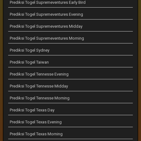
Prediksi Togel Supremeventures Early Bird
Prediksi Togel Supremeventures Evening
Prediksi Togel Supremeventures Midday
Prediksi Togel Supremeventures Morning
Prediksi Togel Sydney
Prediksi Togel Taiwan
Prediksi Togel Tennesse Evening
Prediksi Togel Tennesse Midday
Prediksi Togel Tennesse Morning
Prediksi Togel Texas Day
Prediksi Togel Texas Evening
Prediksi Togel Texas Morning