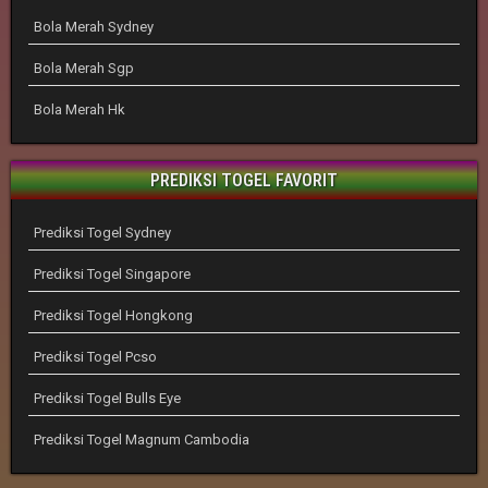
Bola Merah Sydney
Bola Merah Sgp
Bola Merah Hk
PREDIKSI TOGEL FAVORIT
Prediksi Togel Sydney
Prediksi Togel Singapore
Prediksi Togel Hongkong
Prediksi Togel Pcso
Prediksi Togel Bulls Eye
Prediksi Togel Magnum Cambodia