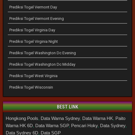
Prediksi Togel Vermont Day
Prediksi Togel Vermont Evening
Prediksi Togel Virginia Day
Prediksi Togel Virginia Night
Prediksi Togel Washington Dc Evening
Prediksi Togel Washington Dc Midday
Prediksi Togel West Virginia
Prediksi Togel Wisconsin
BEST LINK
Hongkong Pools
,
Data Warna Sydney
,
Data Warna HK
,
Paito
Warna HK 6D
,
Data Warna SGP
,
Pencari Hoky
,
Data Sydney
,
Data Sydney 6D
,
Data SGP