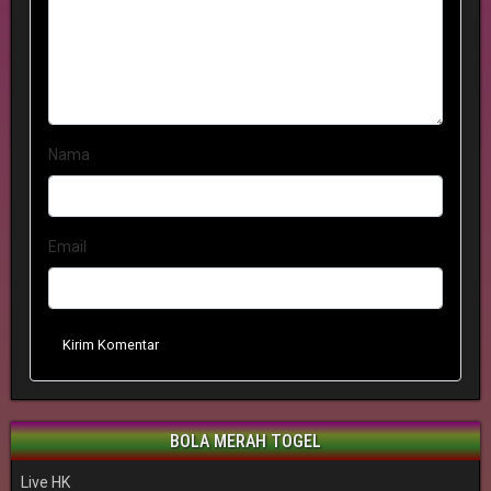
Nama
Email
Kirim Komentar
BOLA MERAH TOGEL
Live HK