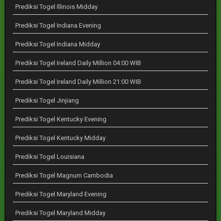
Prediksi Togel Illinois Midday
Prediksi Togel Indiana Evening
Prediksi Togel Indiana Midday
Prediksi Togel Ireland Daily Million 04:00 WIB
Prediksi Togel Ireland Daily Million 21:00 WIB
Prediksi Togel Jinjiang
Prediksi Togel Kentucky Evening
Prediksi Togel Kentucky Midday
Prediksi Togel Louisiana
Prediksi Togel Magnum Cambodia
Prediksi Togel Maryland Evening
Prediksi Togel Maryland Midday