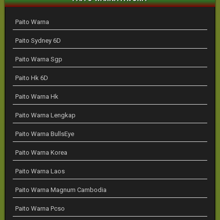
Paito Warna
Paito Sydney 6D
Paito Warna Sgp
Paito Hk 6D
Paito Warna Hk
Paito Warna Lengkap
Paito Warna BullsEye
Paito Warna Korea
Paito Warna Laos
Paito Warna Magnum Cambodia
Paito Warna Pcso