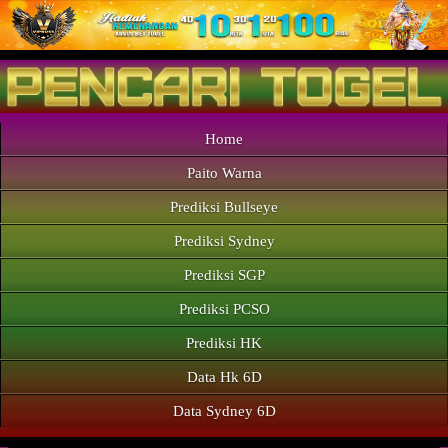
Home
Paito Warna
Prediksi Bullseye
Prediksi Sydney
Prediksi SGP
Prediksi PCSO
Prediksi HK
Data Hk 6D
Data Sydney 6D