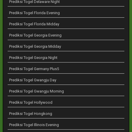
Prediksi Togel Delaware Night
Prediksi Togel Florida Evening
Prediksi Togel Florida Midday
Prediksi Togel Georgia Evening
Prediksi Togel Georgia Midday
Prediksi Togel Georgia Night
Prediksi Togel Germany Plus5
Prediksi Togel Gwangju Day
Prediksi Togel Gwangju Morning
Prediksi Togel Hollywood
Prediksi Togel Hongkong
Prediksi Togel Illinois Evening