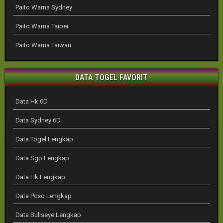
Paito Warna Sydney
Paito Warna Taipei
Paito Warna Taiwan
DATA TOGEL FAVORIT
Data Hk 6D
Data Sydney 6D
Data Togel Lengkap
Data Sgp Lengkap
Data Hk Lengkap
Data Pcso Lengkap
Data Bullseye Lengkap