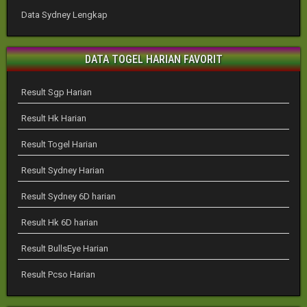
Data Sydney Lengkap
DATA TOGEL HARIAN FAVORIT
Result Sgp Harian
Result Hk Harian
Result Togel Harian
Result Sydney Harian
Result Sydney 6D harian
Result Hk 6D harian
Result BullsEye Harian
Result Pcso Harian