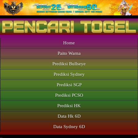
Home
Paito Warna
Prediksi Bullseye
Prediksi Sydney
Prediksi SGP
Prediksi PCSO
Prediksi HK
Data Hk 6D
Data Sydney 6D