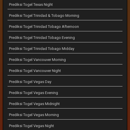
Prediksi Togel Texas Night
Prediksi Togel Trinidad & Tobago Morning
Prediksi Togel Trinidad Tobago Afternoon
Prediksi Togel Trinidad Tobago Evening
Prediksi Togel Trinidad Tobago Midday
Prediksi Togel Vancouver Morning
Prediksi Togel Vancouver Night
Prediksi Togel Vegas Day
Prediksi Togel Vegas Evening
Prediksi Togel Vegas Midnight
Prediksi Togel Vegas Morning
Prediksi Togel Vegas Night