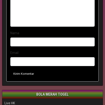
Nama
Email
Kirim Komentar
BOLA MERAH TOGEL
Live HK