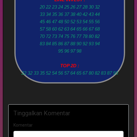
20 22 23 24 25 26 27 28 30 32
33 34 35 36 37 38 40 42 43 44
45 46 47 48 50 52 53 54 55 56
57 58 60 62 63 64 65 66 67 68
70 72 73 74 75 76 77 78 80 82
83 84 85 86 87 88 90 92 93 94
95 96 97 98
TOP 2D :
22 32 33 35 52 54 56 57 64 65 67 80 82 83 87 93
Tinggalkan Komentar
Komentar