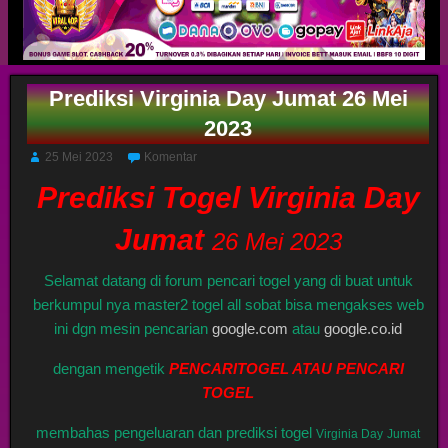
Prediksi Virginia Day Jumat 26 Mei
2023
25 Mei 2023
Komentar
Prediksi Togel Virginia Day
Jumat
26 Mei 2023
Selamat datang di forum pencari togel yang di buat untuk
berkumpul nya master2 togel all sobat bisa mengakses web
ini dgn mesin pencarian
google.com
atau
google.co.id
dengan mengetik
PENCARITOGEL ATAU PENCARI
TOGEL
membahas pengeluaran dan prediksi togel
Virginia Day
Jumat