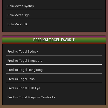
Bola Merah Sydney
Bola Merah Sgp
Bola Merah Hk
PREDIKSI TOGEL FAVORIT
Prediksi Togel Sydney
Prediksi Togel Singapore
Prediksi Togel Hongkong
Prediksi Togel Pcso
Prediksi Togel Bulls Eye
Prediksi Togel Magnum Cambodia