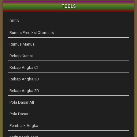
TOOLS
BBFS
Rumus Prediksi Otomatis
Rumus Manual
Rekap Kumat
Rekap Angka CT
Rekap Angka 3D
Rekap Angka 2D
Pola Dasar All
Pola Dasar
Pembalik Angka