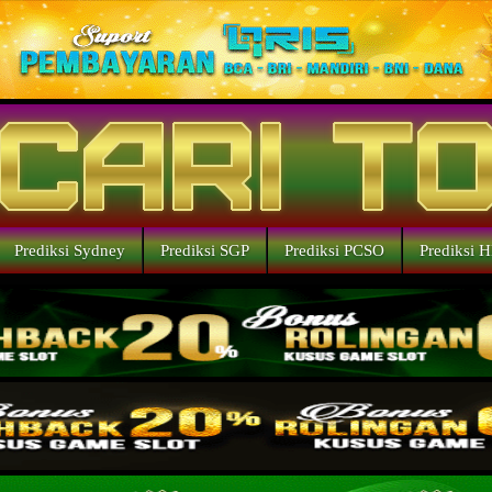
Prediksi Sydney
Prediksi SGP
Prediksi PCSO
Prediksi 