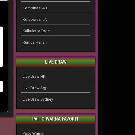
Kombinasi 4D
Kolaborasi LN
Kalkulator Togel
Rumus Harian
LIVE DRAW
Live Draw HK
Live Draw Sgp
Live Draw Sydney
PAITO WARNA FAVORIT
Paito Warna