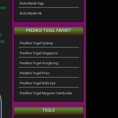
Bola Merah Sgp
 web
Bola Merah Hk
PREDIKSI TOGEL FAVORIT
l
rat
Prediksi Togel Sydney
Prediksi Togel Singapore
Prediksi Togel Hongkong
Prediksi Togel Pcso
Prediksi Togel Bulls Eye
Prediksi Togel Magnum Cambodia
TOOLS