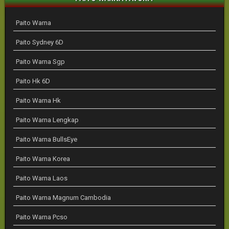
Paito Warna
Paito Sydney 6D
Paito Warna Sgp
Paito Hk 6D
Paito Warna Hk
Paito Warna Lengkap
Paito Warna BullsEye
Paito Warna Korea
Paito Warna Laos
Paito Warna Magnum Cambodia
Paito Warna Pcso