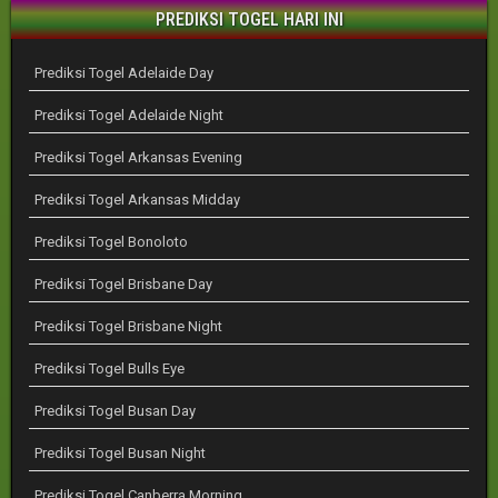
PREDIKSI TOGEL HARI INI
Prediksi Togel Adelaide Day
Prediksi Togel Adelaide Night
Prediksi Togel Arkansas Evening
Prediksi Togel Arkansas Midday
Prediksi Togel Bonoloto
Prediksi Togel Brisbane Day
Prediksi Togel Brisbane Night
Prediksi Togel Bulls Eye
Prediksi Togel Busan Day
Prediksi Togel Busan Night
Prediksi Togel Canberra Morning