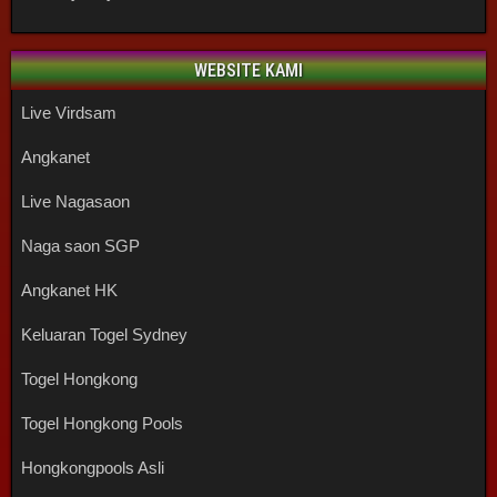
WEBSITE KAMI
Live Virdsam
Angkanet
Live Nagasaon
Naga saon SGP
Angkanet HK
Keluaran Togel Sydney
Togel Hongkong
Togel Hongkong Pools
Hongkongpools Asli