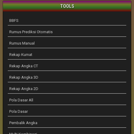
TOOLS
BBFS
Rumus Prediksi Otomatis
Rumus Manual
Rekap Kumat
Rekap Angka CT
Rekap Angka 3D
Rekap Angka 2D
Pola Dasar All
Pola Dasar
Pembalik Angka