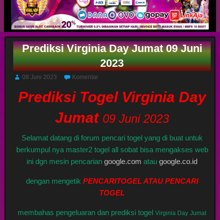
Prediksi Virginia Day Jumat 09 Juni
2023
08 Juni 2023
Komentar
Prediksi Togel Virginia Day
Jumat
09 Juni 2023
Selamat datang di forum pencari togel yang di buat untuk
berkumpul nya master2 togel all sobat bisa mengakses web
ini dgn mesin pencarian
google.com
atau
google.co.id
dengan mengetik
PENCARITOGEL ATAU PENCARI
TOGEL
membahas pengeluaran dan prediksi togel
Virginia Day
Jumat