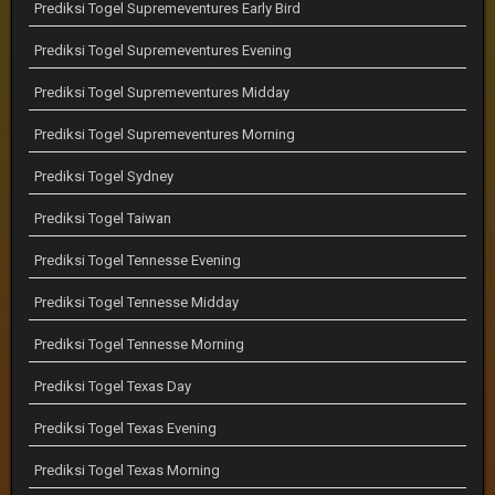
Prediksi Togel Supremeventures Early Bird
Prediksi Togel Supremeventures Evening
Prediksi Togel Supremeventures Midday
Prediksi Togel Supremeventures Morning
Prediksi Togel Sydney
Prediksi Togel Taiwan
Prediksi Togel Tennesse Evening
Prediksi Togel Tennesse Midday
Prediksi Togel Tennesse Morning
Prediksi Togel Texas Day
Prediksi Togel Texas Evening
Prediksi Togel Texas Morning