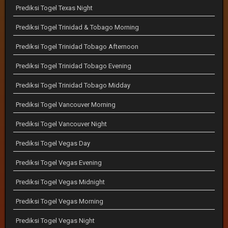
Prediksi Togel Texas Night
Prediksi Togel Trinidad & Tobago Morning
Prediksi Togel Trinidad Tobago Afternoon
Prediksi Togel Trinidad Tobago Evening
Prediksi Togel Trinidad Tobago Midday
Prediksi Togel Vancouver Morning
Prediksi Togel Vancouver Night
Prediksi Togel Vegas Day
Prediksi Togel Vegas Evening
Prediksi Togel Vegas Midnight
Prediksi Togel Vegas Morning
Prediksi Togel Vegas Night