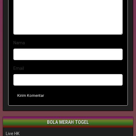
Nama
Email
Kirim Komentar
BOLA MERAH TOGEL
Live HK