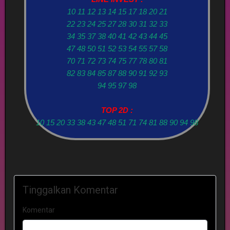
10 11 12 13 14 15 17 18 20 21
22 23 24 25 27 28 30 31 32 33
34 35 37 38 40 41 42 43 44 45
47 48 50 51 52 53 54 55 57 58
70 71 72 73 74 75 77 78 80 81
82 83 84 85 87 88 90 91 92 93
94 95 97 98
TOP 2D :
10 15 20 33 38 43 47 48 51 71 74 81 88 90 94 98
Tinggalkan Komentar
Komentar