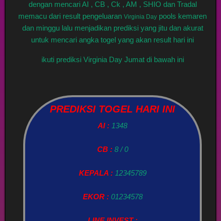
dengan mencari AI , CB , Ck , AM , SHIO dan Tradal
memacu dari result pengeluaran
pools kemaren
Virginia Day
dan minggu lalu menjadikan prediksi yang jitu dan akurat
untuk mencari angka togel yang akan result hari ini
ikuti prediksi Virginia Day Jumat di bawah ini
PREDIKSI TOGEL HARI INI
AI :
1348
CB :
8 / 0
KEPALA :
12345789
EKOR :
01234578
LINE INVEST :