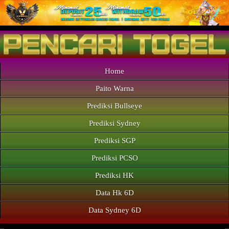
Home
Paito Warna
Prediksi Bullseye
Prediksi Sydney
Prediksi SGP
Prediksi PCSO
Prediksi HK
Data Hk 6D
Data Sydney 6D