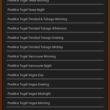
Prediksi Togel Texas Morning
Prediksi Togel Texas Night
Prediksi Togel Trinidad & Tobago Morning
Prediksi Togel Trinidad Tobago Afternoon
Prediksi Togel Trinidad Tobago Evening
Prediksi Togel Trinidad Tobago Midday
Prediksi Togel Vancouver Morning
Prediksi Togel Vancouver Night
Prediksi Togel Vegas Day
Prediksi Togel Vegas Evening
Prediksi Togel Vegas Midnight
Prediksi Togel Vegas Morning