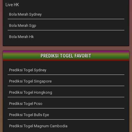
Live HK
Bola Merah Sydney
Bola Merah Sgp
Bola Merah Hk
PREDIKSI TOGEL FAVORIT
Prediksi Togel Sydney
Prediksi Togel Singapore
Prediksi Togel Hongkong
Prediksi Togel Pcso
Prediksi Togel Bulls Eye
Prediksi Togel Magnum Cambodia