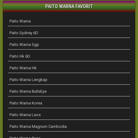
PAITO WARNA FAVORIT
Paito Warna
Paito Sydney 6D
Paito Warna Sgp
Paito Hk 6D
Paito Warna Hk
Paito Warna Lengkap
Paito Warna BullsEye
Paito Warna Korea
Paito Warna Laos
Paito Warna Magnum Cambodia