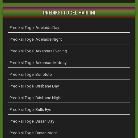
PREDIKSI TOGEL HARI INI
Prediksi Togel Adelaide Day
Prediksi Togel Adelaide Night
Prediksi Togel Arkansas Evening
Prediksi Togel Arkansas Midday
Prediksi Togel Bonoloto
Prediksi Togel Brisbane Day
Prediksi Togel Brisbane Night
Prediksi Togel Bulls Eye
Prediksi Togel Busan Day
Prediksi Togel Busan Night