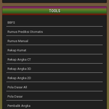
TOOLS
BBFS
Rumus Prediksi Otomatis
Rumus Manual
Rekap Kumat
Rekap Angka CT
Rekap Angka 3D
Rekap Angka 2D
Pola Dasar All
Pola Dasar
Pembalik Angka