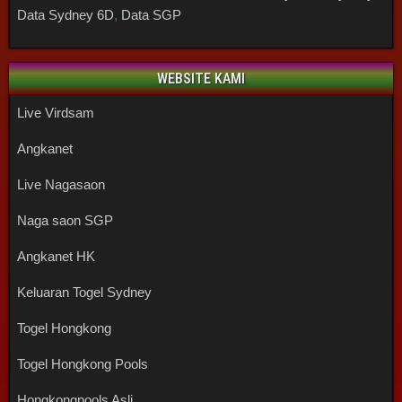
Data Sydney 6D
,
Data SGP
WEBSITE KAMI
Live Virdsam
Angkanet
Live Nagasaon
Naga saon SGP
Angkanet HK
Keluaran Togel Sydney
Togel Hongkong
Togel Hongkong Pools
Hongkongpools Asli