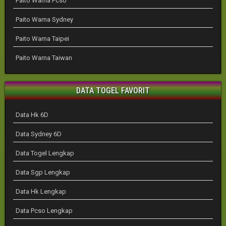
Paito Warna Pcso
Paito Warna Sydney
Paito Warna Taipei
Paito Warna Taiwan
DATA TOGEL FAVORIT
Data Hk 6D
Data Sydney 6D
Data Togel Lengkap
Data Sgp Lengkap
Data Hk Lengkap
Data Pcso Lengkap