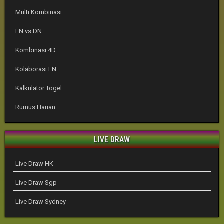
Multi Kombinasi
LN vs DN
Kombinasi 4D
Kolaborasi LN
Kalkulator Togel
Rumus Harian
LIVE DRAW
Live Draw HK
Live Draw Sgp
Live Draw Sydney