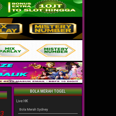
BOLA MERAH TOGEL
Live HK
Bola Merah Sydney
23