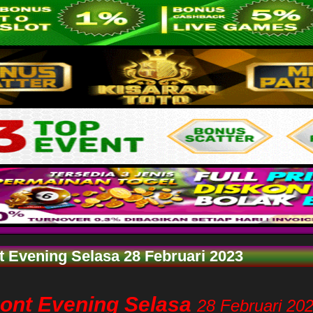
t Evening Selasa 28 Februari 2023
mont Evening Selasa
28 Februari 20