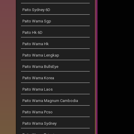
Paito Sydney 6D
Paito Warna Sgp
Paito Hk 6D
Paito Warna Hk
Paito Warna Lengkap
Paito Warna BullsEye
Paito Warna Korea
Paito Warna Laos
Paito Warna Magnum Cambodia
Paito Warna Pcso
Paito Warna Sydney