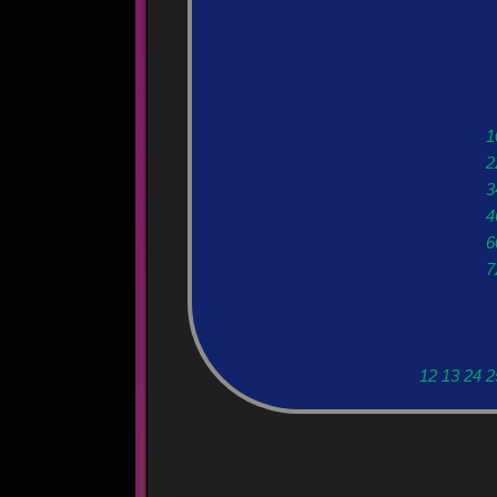
1
2
3
4
6
7
12 13 24 2