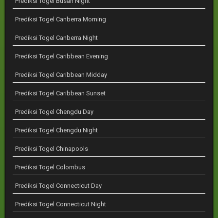
Prediksi Togel Busan Night
Prediksi Togel Canberra Morning
Prediksi Togel Canberra Night
Prediksi Togel Caribbean Evening
Prediksi Togel Caribbean Midday
Prediksi Togel Caribbean Sunset
Prediksi Togel Chengdu Day
Prediksi Togel Chengdu Night
Prediksi Togel Chinapools
Prediksi Togel Colombus
Prediksi Togel Connecticut Day
Prediksi Togel Connecticut Night