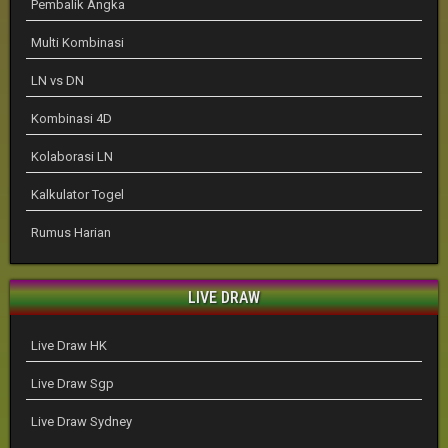
Pembalik Angka
Multi Kombinasi
LN vs DN
Kombinasi 4D
Kolaborasi LN
Kalkulator Togel
Rumus Harian
LIVE DRAW
Live Draw HK
Live Draw Sgp
Live Draw Sydney