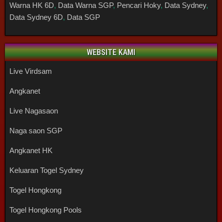
Warna HK 6D
,
Data Warna SGP
,
Pencari Hoky
,
Data Sydney
,
Data Sydney 6D
,
Data SGP
WEBSITE KAMI
Live Virdsam
Angkanet
Live Nagasaon
Naga saon SGP
Angkanet HK
Keluaran Togel Sydney
Togel Hongkong
Togel Hongkong Pools