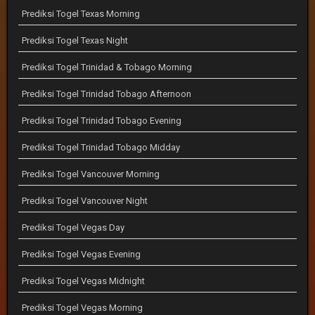
Prediksi Togel Texas Morning
Prediksi Togel Texas Night
Prediksi Togel Trinidad & Tobago Morning
Prediksi Togel Trinidad Tobago Afternoon
Prediksi Togel Trinidad Tobago Evening
Prediksi Togel Trinidad Tobago Midday
Prediksi Togel Vancouver Morning
Prediksi Togel Vancouver Night
Prediksi Togel Vegas Day
Prediksi Togel Vegas Evening
Prediksi Togel Vegas Midnight
Prediksi Togel Vegas Morning