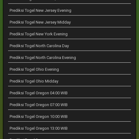
Prediksi Togel New Jersey Evening
Prediksi Togel New Jersey Midday
Prediksi Togel New York Evening
Prediksi Togel North Carolina Day
Prediksi Togel North Carolina Evening
Prediksi Togel Ohio Evening
Prediksi Togel Ohio Midday
Prediksi Togel Oregon 04:00 WIB
Prediksi Togel Oregon 07:00 WIB
Prediksi Togel Oregon 10:00 WIB
Prediksi Togel Oregon 13:00 WIB