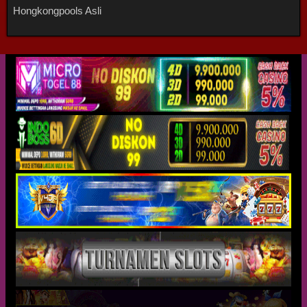
Hongkongpools Asli