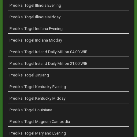
Prediksi Togel Illinois Evening
Prediksi Togel Illinois Midday
Prediksi Togel Indiana Evening
Prediksi Togel Indiana Midday
Prediksi Togel Ireland Daily Million 04:00 WIB
Prediksi Togel Ireland Daily Million 21:00 WIB
Prediksi Togel Jinjiang
Prediksi Togel Kentucky Evening
Prediksi Togel Kentucky Midday
Prediksi Togel Louisiana
Prediksi Togel Magnum Cambodia
Prediksi Togel Maryland Evening