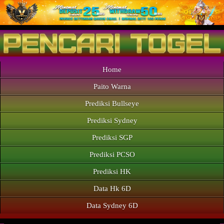
Home
Paito Warna
Prediksi Bullseye
Prediksi Sydney
Prediksi SGP
Prediksi PCSO
Prediksi HK
Data Hk 6D
Data Sydney 6D