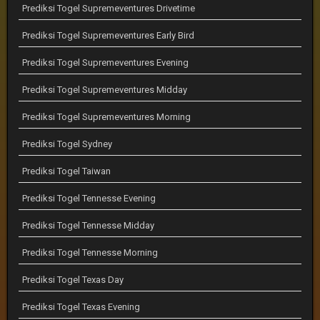
Prediksi Togel Supremeventures Drivetime
Prediksi Togel Supremeventures Early Bird
Prediksi Togel Supremeventures Evening
Prediksi Togel Supremeventures Midday
Prediksi Togel Supremeventures Morning
Prediksi Togel Sydney
Prediksi Togel Taiwan
Prediksi Togel Tennesse Evening
Prediksi Togel Tennesse Midday
Prediksi Togel Tennesse Morning
Prediksi Togel Texas Day
Prediksi Togel Texas Evening