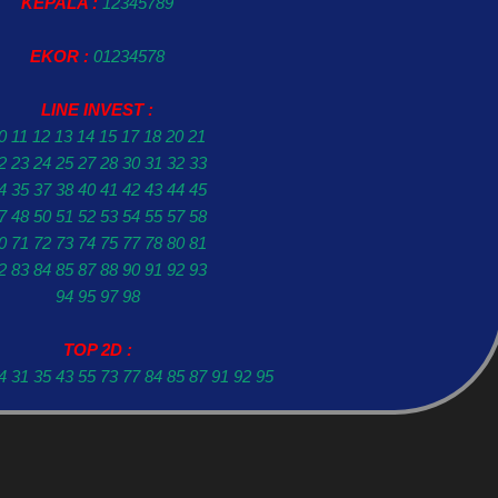
KEPALA :
12345789
EKOR :
01234578
LINE INVEST :
0 11 12 13 14 15 17 18 20 21
2 23 24 25 27 28 30 31 32 33
4 35 37 38 40 41 42 43 44 45
7 48 50 51 52 53 54 55 57 58
0 71 72 73 74 75 77 78 80 81
2 83 84 85 87 88 90 91 92 93
94 95 97 98
TOP 2D :
4 31 35 43 55 73 77 84 85 87 91 92 95