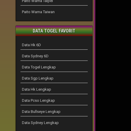
Paito Warna Taipei
Paito Warna Taiwan
DATA TOGEL FAVORIT
Data Hk 6D
Data Sydney 6D
Data Togel Lengkap
Data Sgp Lengkap
Data Hk Lengkap
Data Pcso Lengkap
Data Bullseye Lengkap
Data Sydney Lengkap