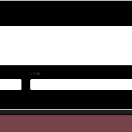
Email