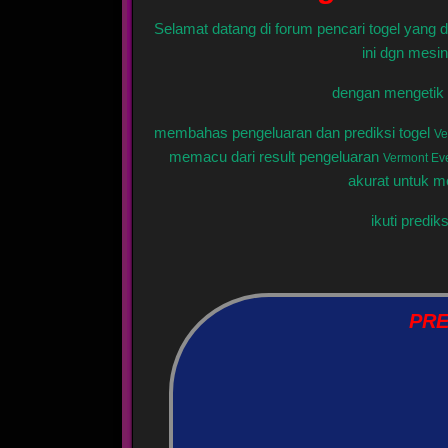
Selamat datang di forum pencari togel yang 
ini dgn mesi
dengan mengeti
membahas pengeluaran dan prediksi togel
Ve
memacu dari result pengeluaran
Vermont Ev
akurat untuk me
ikuti predi
PRE