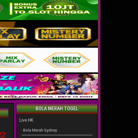
BOLA MERAH TOGEL
Live HK
Bola Merah Sydney
22