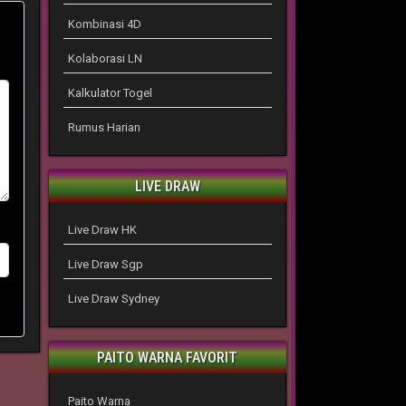
Kombinasi 4D
Kolaborasi LN
Kalkulator Togel
Rumus Harian
LIVE DRAW
Live Draw HK
Live Draw Sgp
Live Draw Sydney
PAITO WARNA FAVORIT
Paito Warna