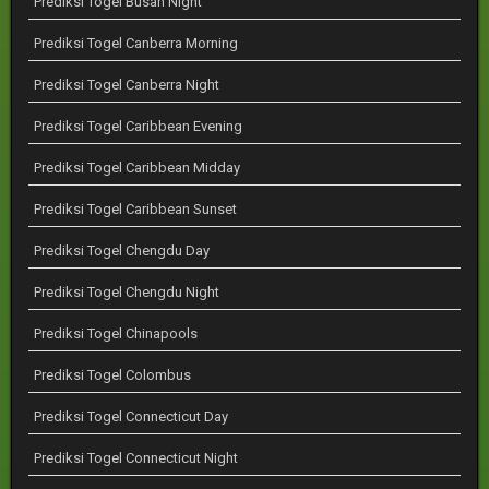
Prediksi Togel Busan Night
Prediksi Togel Canberra Morning
Prediksi Togel Canberra Night
Prediksi Togel Caribbean Evening
Prediksi Togel Caribbean Midday
Prediksi Togel Caribbean Sunset
Prediksi Togel Chengdu Day
Prediksi Togel Chengdu Night
Prediksi Togel Chinapools
Prediksi Togel Colombus
Prediksi Togel Connecticut Day
Prediksi Togel Connecticut Night