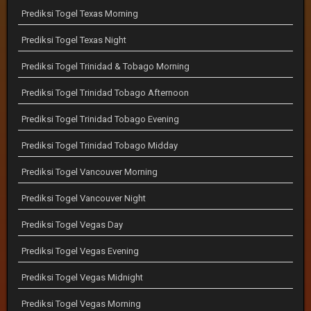
Prediksi Togel Texas Morning
Prediksi Togel Texas Night
Prediksi Togel Trinidad & Tobago Morning
Prediksi Togel Trinidad Tobago Afternoon
Prediksi Togel Trinidad Tobago Evening
Prediksi Togel Trinidad Tobago Midday
Prediksi Togel Vancouver Morning
Prediksi Togel Vancouver Night
Prediksi Togel Vegas Day
Prediksi Togel Vegas Evening
Prediksi Togel Vegas Midnight
Prediksi Togel Vegas Morning