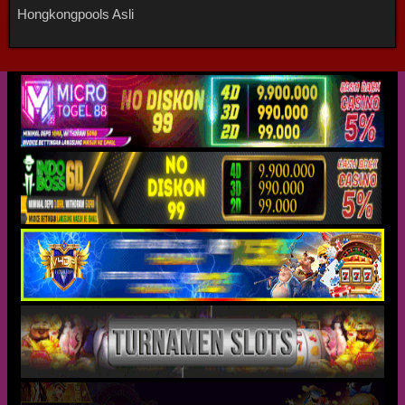
Hongkongpools Asli