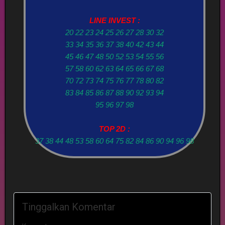
LINE INVEST :
20 22 23 24 25 26 27 28 30 32
33 34 35 36 37 38 40 42 43 44
45 46 47 48 50 52 53 54 55 56
57 58 60 62 63 64 65 66 67 68
70 72 73 74 75 76 77 78 80 82
83 84 85 86 87 88 90 92 93 94
95 96 97 98
TOP 2D :
37 38 44 48 53 58 60 64 75 82 84 86 90 94 96 98
Tinggalkan Komentar