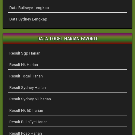
Data Bullseye Lengkap
Data Sydney Lengkap
DATA TOGEL HARIAN FAVORIT
Result Sgp Harian
Result Hk Harian
Result Togel Harian
Result Sydney Harian
Result Sydney 6D harian
Result Hk 6D harian
Result BullsEye Harian
Result Pcso Harian