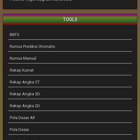
TOOLS
BBFS
Rumus Prediksi Otomatis
Rumus Manual
Rekap Kumat
Rekap Angka CT
Rekap Angka 3D
Rekap Angka 2D
Pola Dasar All
Pola Dasar