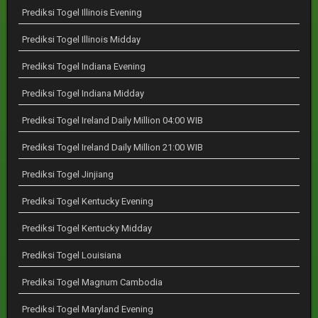
Prediksi Togel Illinois Evening
Prediksi Togel Illinois Midday
Prediksi Togel Indiana Evening
Prediksi Togel Indiana Midday
Prediksi Togel Ireland Daily Million 04:00 WIB
Prediksi Togel Ireland Daily Million 21:00 WIB
Prediksi Togel Jinjiang
Prediksi Togel Kentucky Evening
Prediksi Togel Kentucky Midday
Prediksi Togel Louisiana
Prediksi Togel Magnum Cambodia
Prediksi Togel Maryland Evening