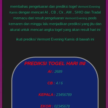
membahas pengeluaran dan prediksi togel
Vermont Evening
dengan mencari AI , CB , Ck , AM , SHIO dan Tradal
Kamis
memacu dari result pengeluaran
pools
Vermont Evening
kemaren dan minggu lalu menjadikan prediksi yang jitu dan
akurat untuk mencari angka togel yang akan result hari ini
ikuti prediksi Vermont Evening Kamis di bawah ini
PREDIKSI TOGEL HARI INI
AI :
2689
CB :
4 / 6
KEPALA :
23456789
EKOR :
02345678