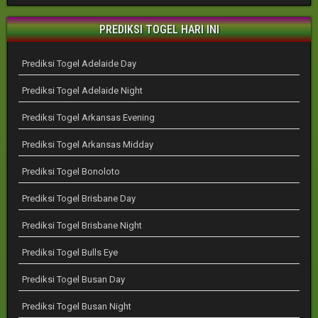
PREDIKSI TOGEL HARI INI
Prediksi Togel Adelaide Day
Prediksi Togel Adelaide Night
Prediksi Togel Arkansas Evening
Prediksi Togel Arkansas Midday
Prediksi Togel Bonoloto
Prediksi Togel Brisbane Day
Prediksi Togel Brisbane Night
Prediksi Togel Bulls Eye
Prediksi Togel Busan Day
Prediksi Togel Busan Night