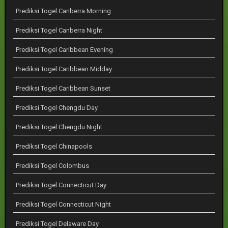
Prediksi Togel Canberra Morning
Prediksi Togel Canberra Night
Prediksi Togel Caribbean Evening
Prediksi Togel Caribbean Midday
Prediksi Togel Caribbean Sunset
Prediksi Togel Chengdu Day
Prediksi Togel Chengdu Night
Prediksi Togel Chinapools
Prediksi Togel Colombus
Prediksi Togel Connecticut Day
Prediksi Togel Connecticut Night
Prediksi Togel Delaware Day