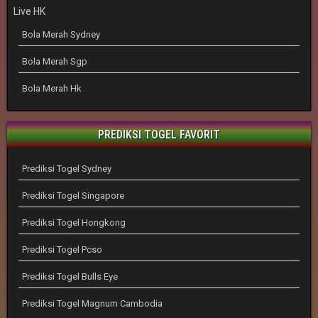
Live HK
Bola Merah Sydney
Bola Merah Sgp
Bola Merah Hk
PREDIKSI TOGEL FAVORIT
Prediksi Togel Sydney
Prediksi Togel Singapore
Prediksi Togel Hongkong
Prediksi Togel Pcso
Prediksi Togel Bulls Eye
Prediksi Togel Magnum Cambodia