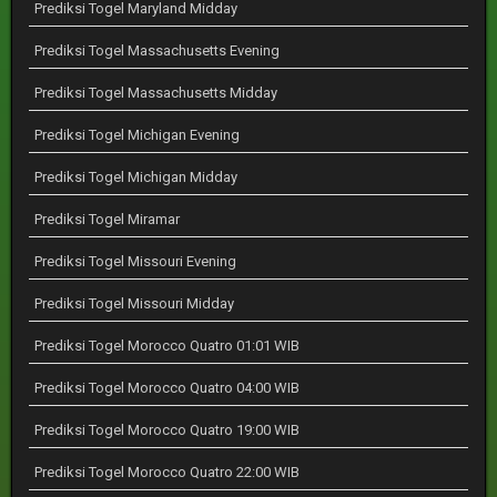
Prediksi Togel Maryland Midday
Prediksi Togel Massachusetts Evening
Prediksi Togel Massachusetts Midday
Prediksi Togel Michigan Evening
Prediksi Togel Michigan Midday
Prediksi Togel Miramar
Prediksi Togel Missouri Evening
Prediksi Togel Missouri Midday
Prediksi Togel Morocco Quatro 01:01 WIB
Prediksi Togel Morocco Quatro 04:00 WIB
Prediksi Togel Morocco Quatro 19:00 WIB
Prediksi Togel Morocco Quatro 22:00 WIB