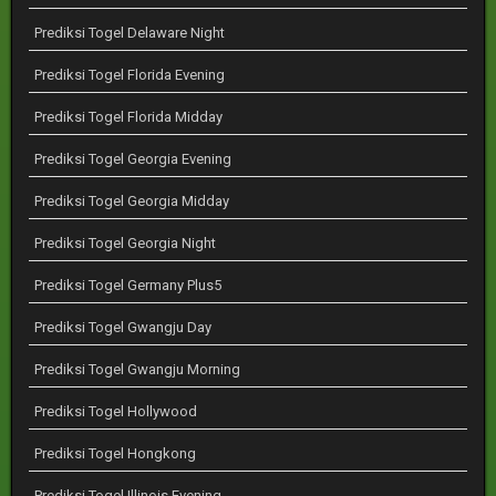
Prediksi Togel Delaware Night
Prediksi Togel Florida Evening
Prediksi Togel Florida Midday
Prediksi Togel Georgia Evening
Prediksi Togel Georgia Midday
Prediksi Togel Georgia Night
Prediksi Togel Germany Plus5
Prediksi Togel Gwangju Day
Prediksi Togel Gwangju Morning
Prediksi Togel Hollywood
Prediksi Togel Hongkong
Prediksi Togel Illinois Evening