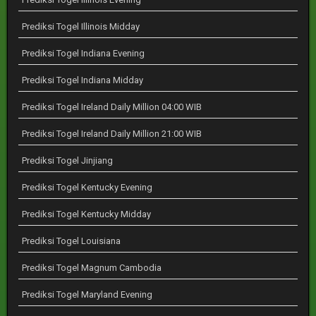
Prediksi Togel Illinois Midday
Prediksi Togel Indiana Evening
Prediksi Togel Indiana Midday
Prediksi Togel Ireland Daily Million 04:00 WIB
Prediksi Togel Ireland Daily Million 21:00 WIB
Prediksi Togel Jinjiang
Prediksi Togel Kentucky Evening
Prediksi Togel Kentucky Midday
Prediksi Togel Louisiana
Prediksi Togel Magnum Cambodia
Prediksi Togel Maryland Evening