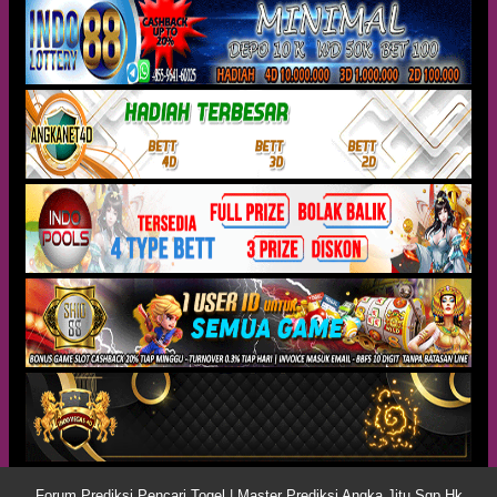
Forum Prediksi Pencari Togel | Master Prediksi Angka Jitu Sgp Hk