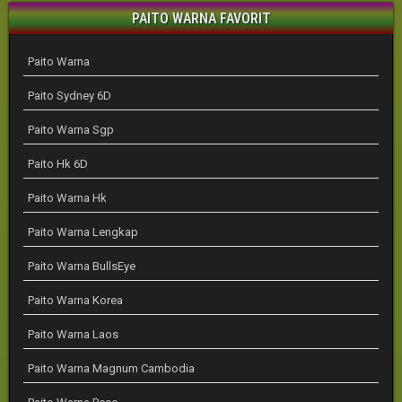
PAITO WARNA FAVORIT
Paito Warna
Paito Sydney 6D
Paito Warna Sgp
Paito Hk 6D
Paito Warna Hk
Paito Warna Lengkap
Paito Warna BullsEye
Paito Warna Korea
Paito Warna Laos
Paito Warna Magnum Cambodia