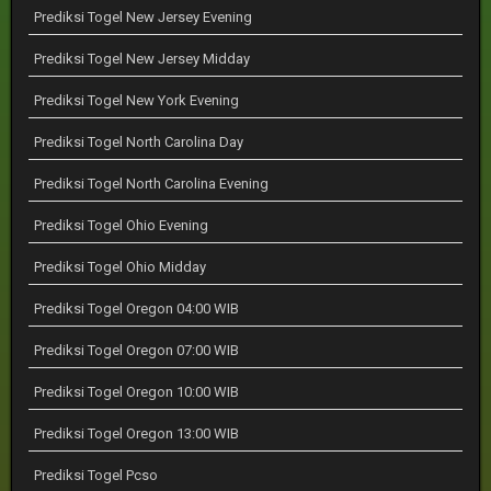
Prediksi Togel New Jersey Evening
Prediksi Togel New Jersey Midday
Prediksi Togel New York Evening
Prediksi Togel North Carolina Day
Prediksi Togel North Carolina Evening
Prediksi Togel Ohio Evening
Prediksi Togel Ohio Midday
Prediksi Togel Oregon 04:00 WIB
Prediksi Togel Oregon 07:00 WIB
Prediksi Togel Oregon 10:00 WIB
Prediksi Togel Oregon 13:00 WIB
Prediksi Togel Pcso