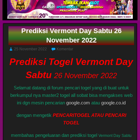
Prediksi Vermont Day Sabtu 26
November 2022
25 November 2022
Komentar
Prediksi Togel Vermont Day
Sabtu
26 November 2022
Selamat datang di forum pencari togel yang di buat untuk
berkumpul nya master2 togel all sobat bisa mengakses web
ini dgn mesin pencarian
google.com
atau
google.co.id
dengan mengetik
PENCARITOGEL ATAU PENCARI
TOGEL
membahas pengeluaran dan prediksi togel
Vermont Day
Sabtu