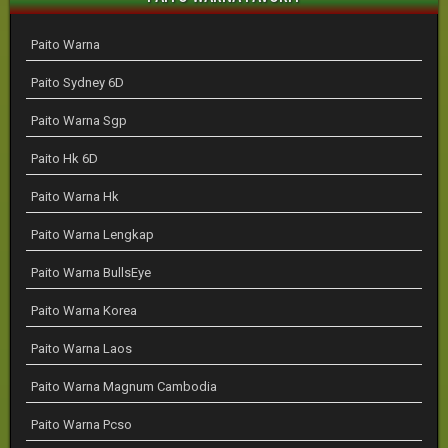
Paito Warna
Paito Sydney 6D
Paito Warna Sgp
Paito Hk 6D
Paito Warna Hk
Paito Warna Lengkap
Paito Warna BullsEye
Paito Warna Korea
Paito Warna Laos
Paito Warna Magnum Cambodia
Paito Warna Pcso