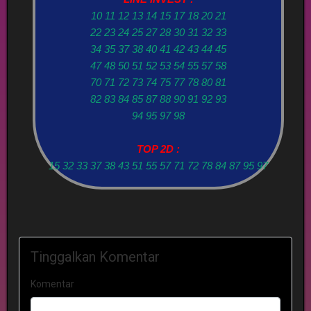
10 11 12 13 14 15 17 18 20 21
22 23 24 25 27 28 30 31 32 33
34 35 37 38 40 41 42 43 44 45
47 48 50 51 52 53 54 55 57 58
70 71 72 73 74 75 77 78 80 81
82 83 84 85 87 88 90 91 92 93
94 95 97 98
TOP 2D :
15 32 33 37 38 43 51 55 57 71 72 78 84 87 95 97
Tinggalkan Komentar
Komentar