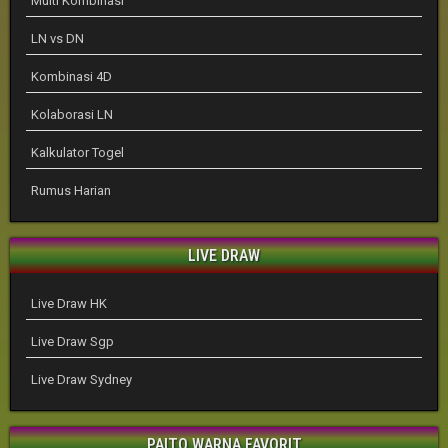
Multi Kombinasi
LN vs DN
Kombinasi 4D
Kolaborasi LN
Kalkulator Togel
Rumus Harian
LIVE DRAW
Live Draw HK
Live Draw Sgp
Live Draw Sydney
PAITO WARNA FAVORIT