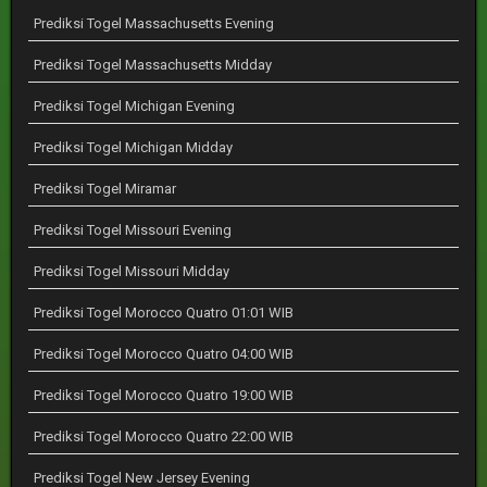
Prediksi Togel Massachusetts Evening
Prediksi Togel Massachusetts Midday
Prediksi Togel Michigan Evening
Prediksi Togel Michigan Midday
Prediksi Togel Miramar
Prediksi Togel Missouri Evening
Prediksi Togel Missouri Midday
Prediksi Togel Morocco Quatro 01:01 WIB
Prediksi Togel Morocco Quatro 04:00 WIB
Prediksi Togel Morocco Quatro 19:00 WIB
Prediksi Togel Morocco Quatro 22:00 WIB
Prediksi Togel New Jersey Evening