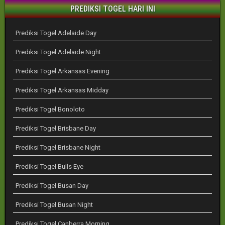
PREDIKSI TOGEL HARI INI
Prediksi Togel Adelaide Day
Prediksi Togel Adelaide Night
Prediksi Togel Arkansas Evening
Prediksi Togel Arkansas Midday
Prediksi Togel Bonoloto
Prediksi Togel Brisbane Day
Prediksi Togel Brisbane Night
Prediksi Togel Bulls Eye
Prediksi Togel Busan Day
Prediksi Togel Busan Night
Prediksi Togel Canberra Morning