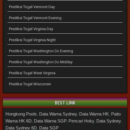
Prediksi Togel Vermont Day
Prediksi Togel Vermont Evening
Prediksi Togel Virginia Day
Prediksi Togel Virginia Night
Prediksi Togel Washington Dc Evening
Prediksi Togel Washington Dc Midday
Prediksi Togel West Virginia
Prediksi Togel Wisconsin
BEST LINK
Hongkong Pools
,
Data Warna Sydney
,
Data Warna HK
,
Paito
Warna HK 6D
,
Data Warna SGP
,
Pencari Hoky
,
Data Sydney
,
Data Sydney 6D
,
Data SGP