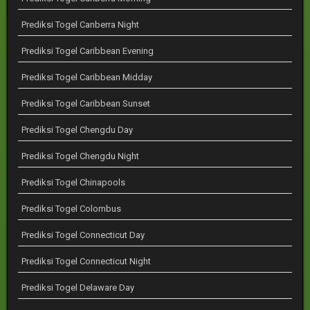
Prediksi Togel Canberra Night
Prediksi Togel Caribbean Evening
Prediksi Togel Caribbean Midday
Prediksi Togel Caribbean Sunset
Prediksi Togel Chengdu Day
Prediksi Togel Chengdu Night
Prediksi Togel Chinapools
Prediksi Togel Colombus
Prediksi Togel Connecticut Day
Prediksi Togel Connecticut Night
Prediksi Togel Delaware Day