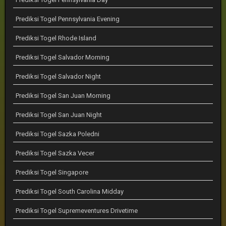
Prediksi Togel Pennsylvania Evening
Prediksi Togel Rhode Island
Prediksi Togel Salvador Morning
Prediksi Togel Salvador Night
Prediksi Togel San Juan Morning
Prediksi Togel San Juan Night
Prediksi Togel Sazka Poledni
Prediksi Togel Sazka Vecer
Prediksi Togel Singapore
Prediksi Togel South Carolina Midday
Prediksi Togel Supremeventures Drivetime