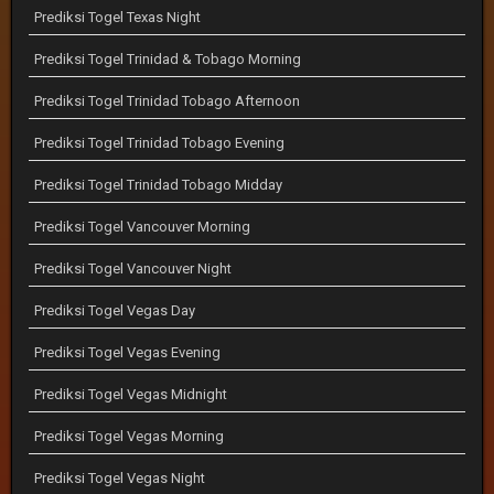
Prediksi Togel Texas Night
Prediksi Togel Trinidad & Tobago Morning
Prediksi Togel Trinidad Tobago Afternoon
Prediksi Togel Trinidad Tobago Evening
Prediksi Togel Trinidad Tobago Midday
Prediksi Togel Vancouver Morning
Prediksi Togel Vancouver Night
Prediksi Togel Vegas Day
Prediksi Togel Vegas Evening
Prediksi Togel Vegas Midnight
Prediksi Togel Vegas Morning
Prediksi Togel Vegas Night