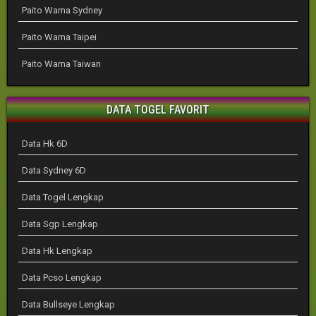
Paito Warna Sydney
Paito Warna Taipei
Paito Warna Taiwan
DATA TOGEL FAVORIT
Data Hk 6D
Data Sydney 6D
Data Togel Lengkap
Data Sgp Lengkap
Data Hk Lengkap
Data Pcso Lengkap
Data Bullseye Lengkap