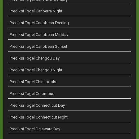
Prediksi Togel Canberra Night
Prediksi Togel Caribbean Evening
Prediksi Togel Caribbean Midday
Prediksi Togel Caribbean Sunset
Prediksi Togel Chengdu Day
Prediksi Togel Chengdu Night
Prediksi Togel Chinapools
Prediksi Togel Colombus
Prediksi Togel Connecticut Day
Prediksi Togel Connecticut Night
Prediksi Togel Delaware Day