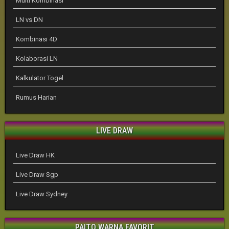
Multi Kombinasi
LN vs DN
Kombinasi 4D
Kolaborasi LN
Kalkulator Togel
Rumus Harian
LIVE DRAW
Live Draw HK
Live Draw Sgp
Live Draw Sydney
PAITO WARNA FAVORIT