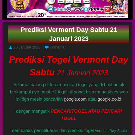
Prediksi Vermont Day Sabtu 21
Januari 2023
20 Januari 2023
Komentar
Prediksi Togel Vermont Day
Sabtu
21 Januari 2023
Selamat datang di forum pencari togel yang di buat untuk
berkumpul nya master2 togel all sobat bisa mengakses web
ini dgn mesin pencarian
google.com
atau
google.co.id
dengan mengetik
PENCARITOGEL ATAU PENCARI
TOGEL
membahas pengeluaran dan prediksi togel
Vermont Day
Sabtu