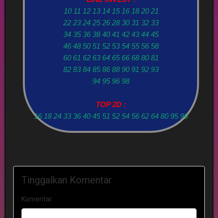
10 11 12 13 14 15 16 18 20 21
22 23 24 25 26 28 30 31 32 33
34 35 36 38 40 41 42 43 44 45
46 48 50 51 52 53 54 55 56 58
60 61 62 63 64 65 66 68 80 81
82 83 84 85 86 88 90 91 92 93
94 95 96 98
TOP 2D :
16 18 24 33 36 40 45 51 52 54 56 62 64 80 95 96
Tinggalkan Komentar
Komentar