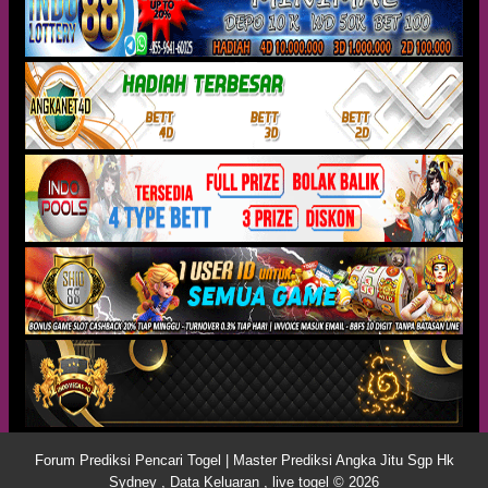
Forum Prediksi Pencari Togel | Master Prediksi Angka Jitu Sgp Hk
Sydney , Data Keluaran , live togel © 2026