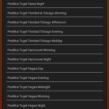
Prediksi Togel Texas Night
Prediksi Togel Trinidad & Tobago Morning
Prediksi Togel Trinidad Tobago Afternoon
Prediksi Togel Trinidad Tobago Evening
Prediksi Togel Trinidad Tobago Midday
Prediksi Togel Vancouver Morning
Prediksi Togel Vancouver Night
Prediksi Togel Vegas Day
Prediksi Togel Vegas Evening
Prediksi Togel Vegas Midnight
Prediksi Togel Vegas Morning
Prediksi Togel Vegas Night