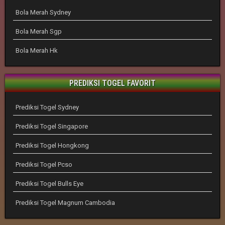
Bola Merah Sydney
Bola Merah Sgp
Bola Merah Hk
PREDIKSI TOGEL FAVORIT
Prediksi Togel Sydney
Prediksi Togel Singapore
Prediksi Togel Hongkong
Prediksi Togel Pcso
Prediksi Togel Bulls Eye
Prediksi Togel Magnum Cambodia