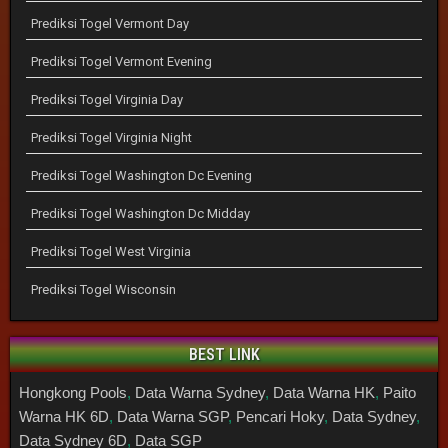
Prediksi Togel Vermont Day
Prediksi Togel Vermont Evening
Prediksi Togel Virginia Day
Prediksi Togel Virginia Night
Prediksi Togel Washington Dc Evening
Prediksi Togel Washington Dc Midday
Prediksi Togel West Virginia
Prediksi Togel Wisconsin
BEST LINK
Hongkong Pools
,
Data Warna Sydney
,
Data Warna HK
,
Paito
Warna HK 6D
,
Data Warna SGP
,
Pencari Hoky
,
Data Sydney
,
Data Sydney 6D
,
Data SGP