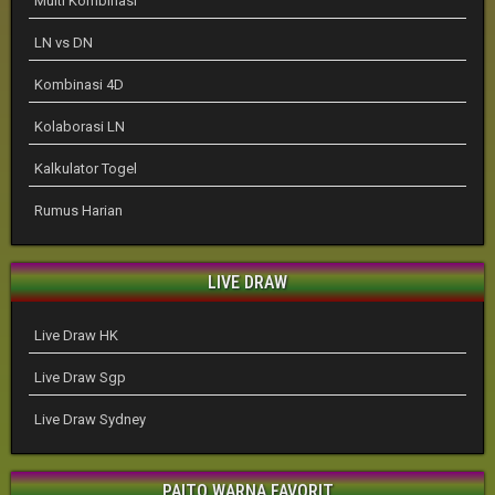
Multi Kombinasi
LN vs DN
Kombinasi 4D
Kolaborasi LN
Kalkulator Togel
Rumus Harian
LIVE DRAW
Live Draw HK
Live Draw Sgp
Live Draw Sydney
PAITO WARNA FAVORIT