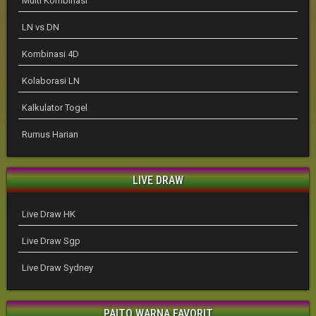
Multi Kombinasi
LN vs DN
Kombinasi 4D
Kolaborasi LN
Kalkulator Togel
Rumus Harian
LIVE DRAW
Live Draw HK
Live Draw Sgp
Live Draw Sydney
PAITO WARNA FAVORIT