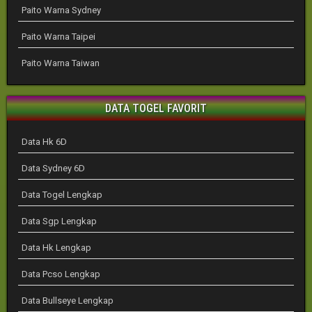
Paito Warna Sydney
Paito Warna Taipei
Paito Warna Taiwan
DATA TOGEL FAVORIT
Data Hk 6D
Data Sydney 6D
Data Togel Lengkap
Data Sgp Lengkap
Data Hk Lengkap
Data Pcso Lengkap
Data Bullseye Lengkap