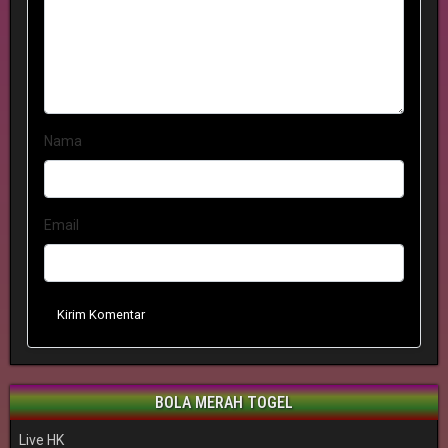
Nama
Email
Kirim Komentar
BOLA MERAH TOGEL
Live HK