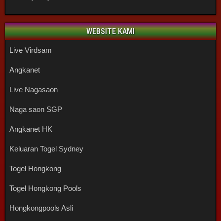
WEBSITE KAMI
Live Virdsam
Angkanet
Live Nagasaon
Naga saon SGP
Angkanet HK
Keluaran Togel Sydney
Togel Hongkong
Togel Hongkong Pools
Hongkongpools Asli