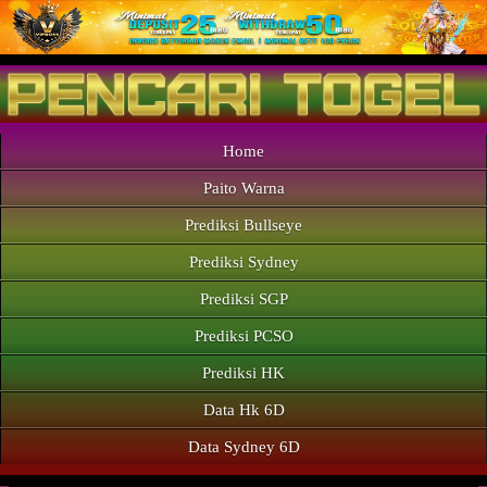
Home
Paito Warna
Prediksi Bullseye
Prediksi Sydney
Prediksi SGP
Prediksi PCSO
Prediksi HK
Data Hk 6D
Data Sydney 6D