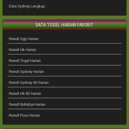
Data Sydney Lengkap
DATA TOGEL HARIAN FAVORIT
Result Sgp Harian
Result Hk Harian
Result Togel Harian
Result Sydney Harian
Result Sydney 6D harian
Result Hk 6D harian
Result BullsEye Harian
Result Pcso Harian