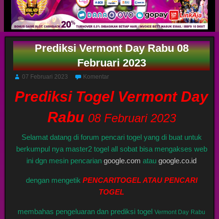
Prediksi Vermont Day Rabu 08
Februari 2023
07 Februari 2023
Komentar
Prediksi Togel Vermont Day
Rabu
08 Februari 2023
Selamat datang di forum pencari togel yang di buat untuk
berkumpul nya master2 togel all sobat bisa mengakses web
ini dgn mesin pencarian
google.com
atau
google.co.id
dengan mengetik
PENCARITOGEL ATAU PENCARI
TOGEL
membahas pengeluaran dan prediksi togel
Vermont Day
Rabu