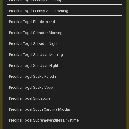
Prediksi Togel Pennsylvania Evening
Prediksi Togel Rhode Island
Prediksi Togel Salvador Morning
Prediksi Togel Salvador Night
Prediksi Togel San Juan Morning
Prediksi Togel San Juan Night
Prediksi Togel Sazka Poledni
Prediksi Togel Sazka Vecer
Prediksi Togel Singapore
Prediksi Togel South Carolina Midday
Prediksi Togel Supremeventures Drivetime