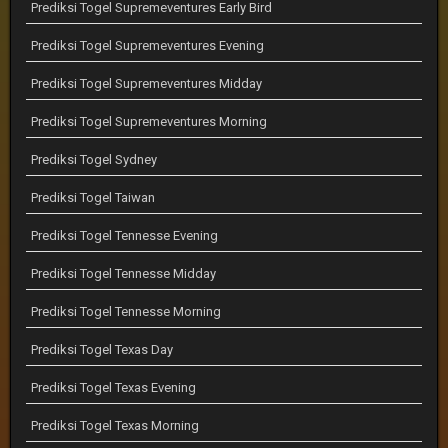
Prediksi Togel Supremeventures Early Bird
Prediksi Togel Supremeventures Evening
Prediksi Togel Supremeventures Midday
Prediksi Togel Supremeventures Morning
Prediksi Togel Sydney
Prediksi Togel Taiwan
Prediksi Togel Tennesse Evening
Prediksi Togel Tennesse Midday
Prediksi Togel Tennesse Morning
Prediksi Togel Texas Day
Prediksi Togel Texas Evening
Prediksi Togel Texas Morning