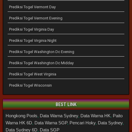
Prediksi Togel Vermont Day
Prediksi Togel Vermont Evening
Prediksi Togel Virginia Day
Prediksi Togel Virginia Night
Prediksi Togel Washington Dc Evening
Prediksi Togel Washington Dc Midday
Prediksi Togel West Virginia
Prediksi Togel Wisconsin
BEST LINK
Hongkong Pools
,
Data Warna Sydney
,
Data Warna HK
,
Paito
Warna HK 6D
,
Data Warna SGP
,
Pencari Hoky
,
Data Sydney
,
Data Sydney 6D
,
Data SGP