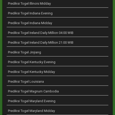
Prediksi Togel Illinois Midday
Prediksi Togel Indiana Evening
Prediksi Togel Indiana Midday
Prediksi Togel Ireland Daily Million 04:00 WIB
Prediksi Togel Ireland Daily Million 21:00 WIB
Prediksi Togel Jinjiang
Prediksi Togel Kentucky Evening
Prediksi Togel Kentucky Midday
Prediksi Togel Louisiana
Prediksi Togel Magnum Cambodia
Prediksi Togel Maryland Evening
Prediksi Togel Maryland Midday