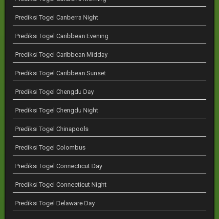
Prediksi Togel Canberra Night
Prediksi Togel Caribbean Evening
Prediksi Togel Caribbean Midday
Prediksi Togel Caribbean Sunset
Prediksi Togel Chengdu Day
Prediksi Togel Chengdu Night
Prediksi Togel Chinapools
Prediksi Togel Colombus
Prediksi Togel Connecticut Day
Prediksi Togel Connecticut Night
Prediksi Togel Delaware Day