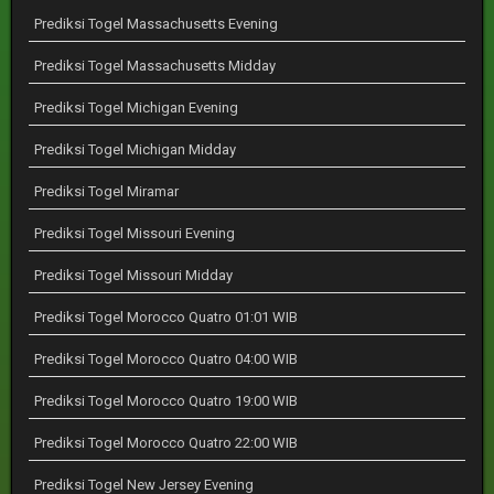
Prediksi Togel Massachusetts Evening
Prediksi Togel Massachusetts Midday
Prediksi Togel Michigan Evening
Prediksi Togel Michigan Midday
Prediksi Togel Miramar
Prediksi Togel Missouri Evening
Prediksi Togel Missouri Midday
Prediksi Togel Morocco Quatro 01:01 WIB
Prediksi Togel Morocco Quatro 04:00 WIB
Prediksi Togel Morocco Quatro 19:00 WIB
Prediksi Togel Morocco Quatro 22:00 WIB
Prediksi Togel New Jersey Evening