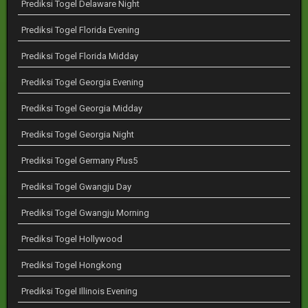
Prediksi Togel Delaware Night
Prediksi Togel Florida Evening
Prediksi Togel Florida Midday
Prediksi Togel Georgia Evening
Prediksi Togel Georgia Midday
Prediksi Togel Georgia Night
Prediksi Togel Germany Plus5
Prediksi Togel Gwangju Day
Prediksi Togel Gwangju Morning
Prediksi Togel Hollywood
Prediksi Togel Hongkong
Prediksi Togel Illinois Evening