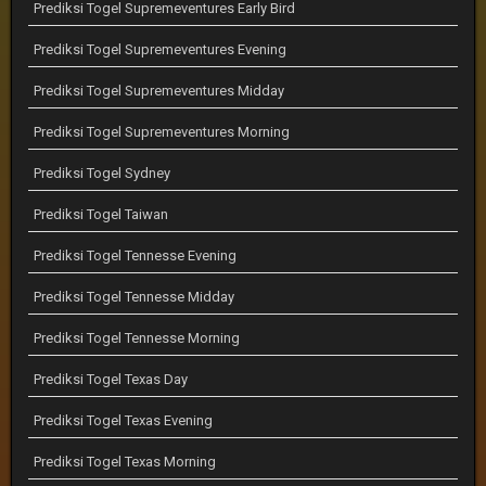
Prediksi Togel Supremeventures Early Bird
Prediksi Togel Supremeventures Evening
Prediksi Togel Supremeventures Midday
Prediksi Togel Supremeventures Morning
Prediksi Togel Sydney
Prediksi Togel Taiwan
Prediksi Togel Tennesse Evening
Prediksi Togel Tennesse Midday
Prediksi Togel Tennesse Morning
Prediksi Togel Texas Day
Prediksi Togel Texas Evening
Prediksi Togel Texas Morning