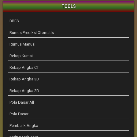
TOOLS
BBFS
Rumus Prediksi Otomatis
Rumus Manual
Rekap Kumat
Rekap Angka CT
Rekap Angka 3D
Rekap Angka 2D
Pola Dasar All
Pola Dasar
Pembalik Angka