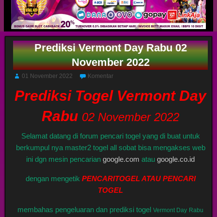
Prediksi Vermont Day Rabu 02
November 2022
01 November 2022
Komentar
Prediksi Togel Vermont Day
Rabu
02 November 2022
Selamat datang di forum pencari togel yang di buat untuk
berkumpul nya master2 togel all sobat bisa mengakses web
ini dgn mesin pencarian
google.com
atau
google.co.id
dengan mengetik
PENCARITOGEL ATAU PENCARI
TOGEL
membahas pengeluaran dan prediksi togel
Vermont Day
Rabu