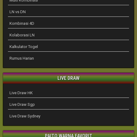
Multi Kombinasi
LN vs DN
Kombinasi 4D
Kolaborasi LN
Kalkulator Togel
Rumus Harian
LIVE DRAW
Live Draw HK
Live Draw Sgp
Live Draw Sydney
PAITO WARNA FAVORIT