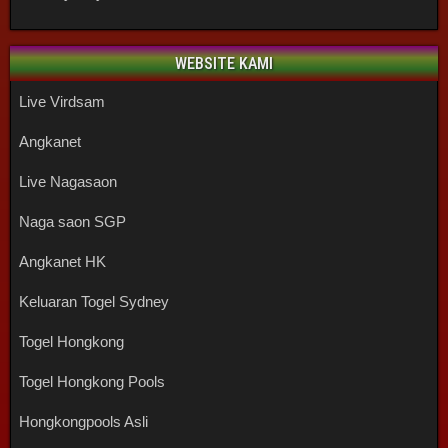
WEBSITE KAMI
Live Virdsam
Angkanet
Live Nagasaon
Naga saon SGP
Angkanet HK
Keluaran Togel Sydney
Togel Hongkong
Togel Hongkong Pools
Hongkongpools Asli