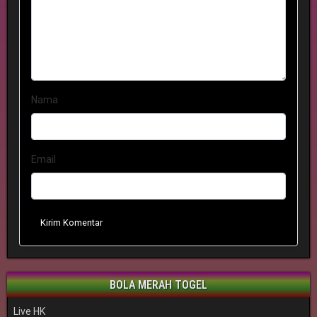
Nama
Email
Kirim Komentar
BOLA MERAH TOGEL
Live HK