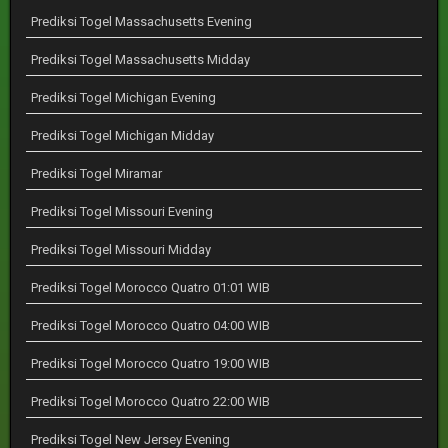
Prediksi Togel Massachusetts Evening
Prediksi Togel Massachusetts Midday
Prediksi Togel Michigan Evening
Prediksi Togel Michigan Midday
Prediksi Togel Miramar
Prediksi Togel Missouri Evening
Prediksi Togel Missouri Midday
Prediksi Togel Morocco Quatro 01:01 WIB
Prediksi Togel Morocco Quatro 04:00 WIB
Prediksi Togel Morocco Quatro 19:00 WIB
Prediksi Togel Morocco Quatro 22:00 WIB
Prediksi Togel New Jersey Evening