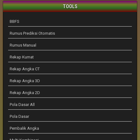
TOOLS
BBFS
Rumus Prediksi Otomatis
Rumus Manual
Rekap Kumat
Rekap Angka CT
Rekap Angka 3D
Rekap Angka 2D
Pola Dasar All
Pola Dasar
Pembalik Angka