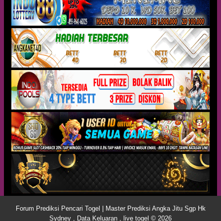
Forum Prediksi Pencari Togel | Master Prediksi Angka Jitu Sgp Hk
Sydney , Data Keluaran , live togel © 2026