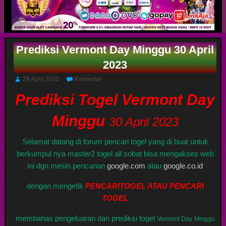
Prediksi Vermont Day Minggu 30 April
2023
29 April 2023
Komentar
Prediksi Togel Vermont Day
Minggu
30 April 2023
Selamat datang di forum pencari togel yang di buat untuk
berkumpul nya master2 togel all sobat bisa mengakses web
ini dgn mesin pencarian
google.com
atau
google.co.id
dengan mengetik
PENCARITOGEL ATAU PENCARI
TOGEL
membahas pengeluaran dan prediksi togel
Vermont Day
Minggu