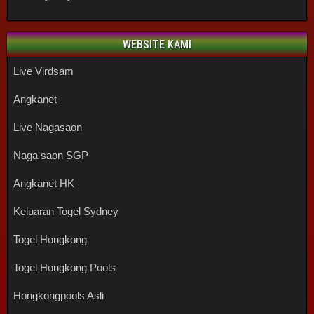
WEBSITE KAMI
Live Virdsam
Angkanet
Live Nagasaon
Naga saon SGP
Angkanet HK
Keluaran Togel Sydney
Togel Hongkong
Togel Hongkong Pools
Hongkongpools Asli