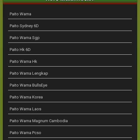
Paito Warna
Paito Sydney 6D
Paito Warna Sgp
Paito Hk 6D
Paito Warna Hk
Paito Warna Lengkap
Paito Warna BullsEye
Paito Warna Korea
Paito Warna Laos
Paito Warna Magnum Cambodia
Paito Warna Pcso