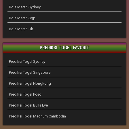
Bola Merah Sydney
Bola Merah Sgp
Bola Merah Hk
PREDIKSI TOGEL FAVORIT
Prediksi Togel Sydney
Prediksi Togel Singapore
Prediksi Togel Hongkong
Prediksi Togel Pcso
Prediksi Togel Bulls Eye
Prediksi Togel Magnum Cambodia