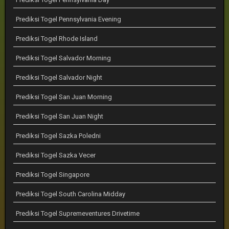
Prediksi Togel Pennsylvania Evening
Prediksi Togel Rhode Island
Prediksi Togel Salvador Morning
Prediksi Togel Salvador Night
Prediksi Togel San Juan Morning
Prediksi Togel San Juan Night
Prediksi Togel Sazka Poledni
Prediksi Togel Sazka Vecer
Prediksi Togel Singapore
Prediksi Togel South Carolina Midday
Prediksi Togel Supremeventures Drivetime