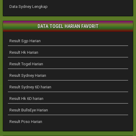
Data Sydney Lengkap
DATA TOGEL HARIAN FAVORIT
Result Sgp Harian
Result Hk Harian
Result Togel Harian
Result Sydney Harian
Result Sydney 6D harian
Result Hk 6D harian
Result BullsEye Harian
Result Pcso Harian