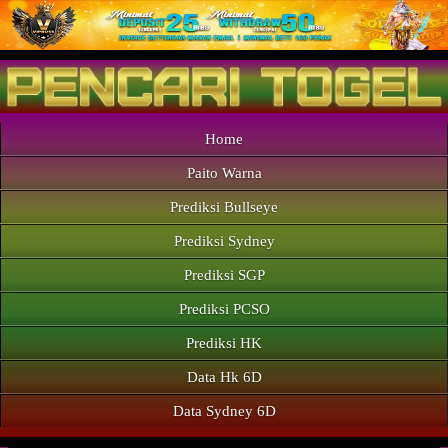
Home
Paito Warna
Prediksi Bullseye
Prediksi Sydney
Prediksi SGP
Prediksi PCSO
Prediksi HK
Data Hk 6D
Data Sydney 6D