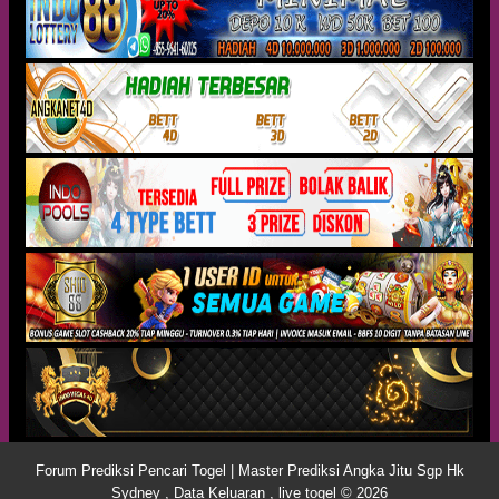
Forum Prediksi Pencari Togel | Master Prediksi Angka Jitu Sgp Hk
Sydney , Data Keluaran , live togel © 2026