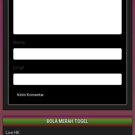
Nama
Email
Kirim Komentar
BOLA MERAH TOGEL
Live HK