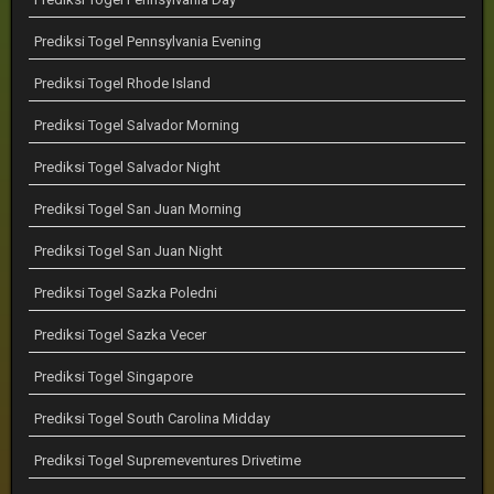
Prediksi Togel Pennsylvania Evening
Prediksi Togel Rhode Island
Prediksi Togel Salvador Morning
Prediksi Togel Salvador Night
Prediksi Togel San Juan Morning
Prediksi Togel San Juan Night
Prediksi Togel Sazka Poledni
Prediksi Togel Sazka Vecer
Prediksi Togel Singapore
Prediksi Togel South Carolina Midday
Prediksi Togel Supremeventures Drivetime