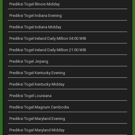
Prediksi Togel Illinois Midday
Prediksi Togel Indiana Evening
Prediksi Togel Indiana Midday
Prediksi Togel Ireland Daily Million 04:00 WIB
Prediksi Togel Ireland Daily Million 21:00 WIB
Prediksi Togel Jinjiang
Prediksi Togel Kentucky Evening
Prediksi Togel Kentucky Midday
Prediksi Togel Louisiana
Prediksi Togel Magnum Cambodia
Prediksi Togel Maryland Evening
Prediksi Togel Maryland Midday