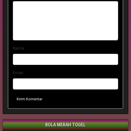
Nama
Email
Kirim Komentar
BOLA MERAH TOGEL