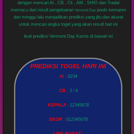
dengan mencari AI , CB , Ck , AM , SHIO dan Tradal
memacu dari result pengeluaran
pools kemaren
Vermont Day
dan minggu lalu menjadikan prediksi yang jitu dan akurat
untuk mencari angka togel yang akan result hari ini
ikuti prediksi Vermont Day Kamis di bawah ini
PREDIKSI TOGEL HARI INI
AI :
0234
CB :
3 / 6
KEPALA :
12345678
EKOR :
012345678
LINE INVEST :