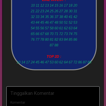
10 11 12 13 14 15 16 17 18 20
21 22 23 24 25 26 27 28 30 31
32 33 34 35 36 37 38 40 41 42
43 44 45 46 47 48 50 51 52 53
54 55 56 57 58 60 61 62 63 64
65 66 67 68 70 71 72 73 74 75
76 77 78 80 81 82 83 84 85 86
87 88
TOP 2D :
10 14 17 24 45 46 47 53 60 62 64 67 72 86 87 88
Tinggalkan Komentar
Komentar