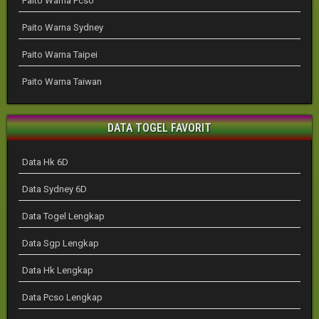
Paito Warna Pcso
Paito Warna Sydney
Paito Warna Taipei
Paito Warna Taiwan
DATA TOGEL FAVORIT
Data Hk 6D
Data Sydney 6D
Data Togel Lengkap
Data Sgp Lengkap
Data Hk Lengkap
Data Pcso Lengkap