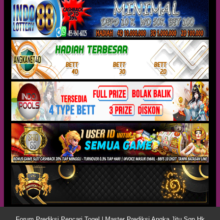
Forum Prediksi Pencari Togel | Master Prediksi Angka Jitu Sgp Hk