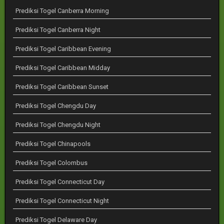
Prediksi Togel Canberra Morning
Prediksi Togel Canberra Night
Prediksi Togel Caribbean Evening
Prediksi Togel Caribbean Midday
Prediksi Togel Caribbean Sunset
Prediksi Togel Chengdu Day
Prediksi Togel Chengdu Night
Prediksi Togel Chinapools
Prediksi Togel Colombus
Prediksi Togel Connecticut Day
Prediksi Togel Connecticut Night
Prediksi Togel Delaware Day