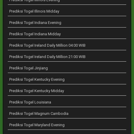
Prediksi Togel Illinois Midday
Prediksi Togel Indiana Evening
Prediksi Togel Indiana Midday
Prediksi Togel Ireland Daily Million 04:00 WIB
Prediksi Togel Ireland Daily Million 21:00 WIB
Prediksi Togel Jinjiang
Prediksi Togel Kentucky Evening
Prediksi Togel Kentucky Midday
Prediksi Togel Louisiana
Prediksi Togel Magnum Cambodia
Prediksi Togel Maryland Evening