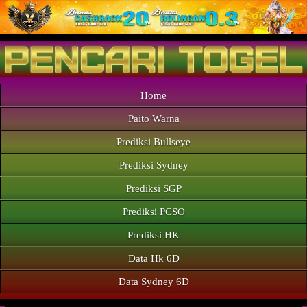
Home
Paito Warna
Prediksi Bullseye
Prediksi Sydney
Prediksi SGP
Prediksi PCSO
Prediksi HK
Data Hk 6D
Data Sydney 6D