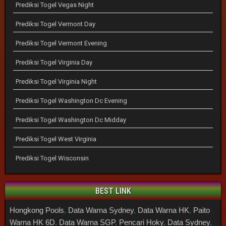
Prediksi Togel Vegas Night
Prediksi Togel Vermont Day
Prediksi Togel Vermont Evening
Prediksi Togel Virginia Day
Prediksi Togel Virginia Night
Prediksi Togel Washington Dc Evening
Prediksi Togel Washington Dc Midday
Prediksi Togel West Virginia
Prediksi Togel Wisconsin
BEST LINK
Hongkong Pools
,
Data Warna Sydney
,
Data Warna HK
,
Paito
Warna HK 6D
,
Data Warna SGP
,
Pencari Hoky
,
Data Sydney
,