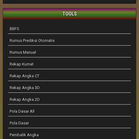
TOOLS
BBFS
Rumus Prediksi Otomatis
Rumus Manual
Rekap Kumat
Rekap Angka CT
Rekap Angka 3D
Rekap Angka 2D
Pola Dasar All
Pola Dasar
Pembalik Angka