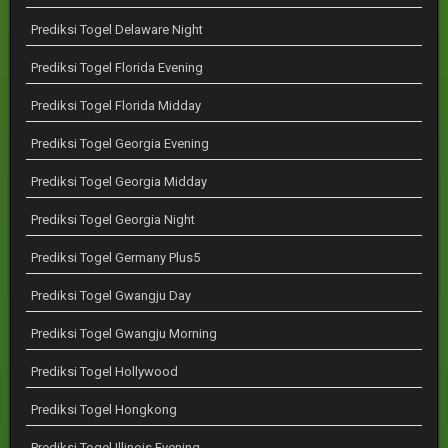
Prediksi Togel Delaware Night
Prediksi Togel Florida Evening
Prediksi Togel Florida Midday
Prediksi Togel Georgia Evening
Prediksi Togel Georgia Midday
Prediksi Togel Georgia Night
Prediksi Togel Germany Plus5
Prediksi Togel Gwangju Day
Prediksi Togel Gwangju Morning
Prediksi Togel Hollywood
Prediksi Togel Hongkong
Prediksi Togel Illinois Evening