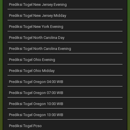
Prediksi Togel New Jersey Evening
Prediksi Togel New Jersey Midday
Prediksi Togel New York Evening
Prediksi Togel North Carolina Day
Prediksi Togel North Carolina Evening
Prediksi Togel Ohio Evening
Prediksi Togel Ohio Midday
Prediksi Togel Oregon 04:00 WIB
Prediksi Togel Oregon 07:00 WIB
Prediksi Togel Oregon 10:00 WIB
Prediksi Togel Oregon 13:00 WIB
Prediksi Togel Pcso