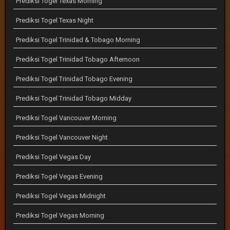
Prediksi Togel Texas Morning
Prediksi Togel Texas Night
Prediksi Togel Trinidad & Tobago Morning
Prediksi Togel Trinidad Tobago Afternoon
Prediksi Togel Trinidad Tobago Evening
Prediksi Togel Trinidad Tobago Midday
Prediksi Togel Vancouver Morning
Prediksi Togel Vancouver Night
Prediksi Togel Vegas Day
Prediksi Togel Vegas Evening
Prediksi Togel Vegas Midnight
Prediksi Togel Vegas Morning