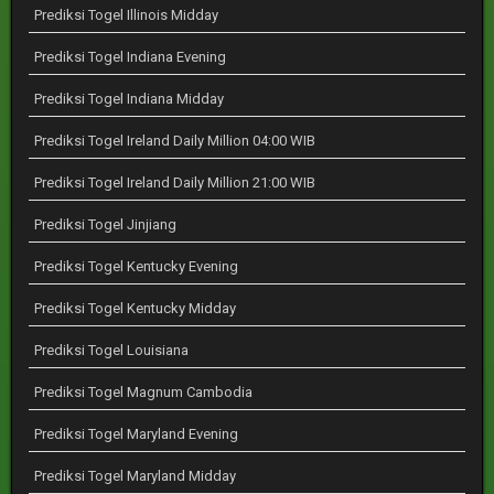
Prediksi Togel Illinois Midday
Prediksi Togel Indiana Evening
Prediksi Togel Indiana Midday
Prediksi Togel Ireland Daily Million 04:00 WIB
Prediksi Togel Ireland Daily Million 21:00 WIB
Prediksi Togel Jinjiang
Prediksi Togel Kentucky Evening
Prediksi Togel Kentucky Midday
Prediksi Togel Louisiana
Prediksi Togel Magnum Cambodia
Prediksi Togel Maryland Evening
Prediksi Togel Maryland Midday