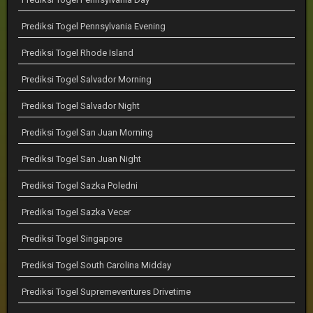
Prediksi Togel Pennsylvania Evening
Prediksi Togel Rhode Island
Prediksi Togel Salvador Morning
Prediksi Togel Salvador Night
Prediksi Togel San Juan Morning
Prediksi Togel San Juan Night
Prediksi Togel Sazka Poledni
Prediksi Togel Sazka Vecer
Prediksi Togel Singapore
Prediksi Togel South Carolina Midday
Prediksi Togel Supremeventures Drivetime