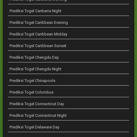
Prediksi Togel Canberra Night
Prediksi Togel Caribbean Evening
Prediksi Togel Caribbean Midday
Prediksi Togel Caribbean Sunset
Prediksi Togel Chengdu Day
Prediksi Togel Chengdu Night
Prediksi Togel Chinapools
Prediksi Togel Colombus
Prediksi Togel Connecticut Day
Prediksi Togel Connecticut Night
Prediksi Togel Delaware Day