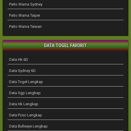
Paito Warna Sydney
Paito Warna Taipei
Paito Warna Taiwan
DATA TOGEL FAVORIT
Data Hk 6D
Data Sydney 6D
Data Togel Lengkap
Data Sgp Lengkap
Data Hk Lengkap
Data Pcso Lengkap
Data Bullseye Lengkap