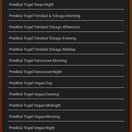
Prediksi Togel Texas Night
Prediksi Togel Trinidad & Tobago Morning
Prediksi Togel Trinidad Tobago Afternoon
Prediksi Togel Trinidad Tobago Evening
Prediksi Togel Trinidad Tobago Midday
Prediksi Togel Vancouver Morning
Prediksi Togel Vancouver Night
Prediksi Togel Vegas Day
Prediksi Togel Vegas Evening
Prediksi Togel Vegas Midnight
Prediksi Togel Vegas Morning
Prediksi Togel Vegas Night