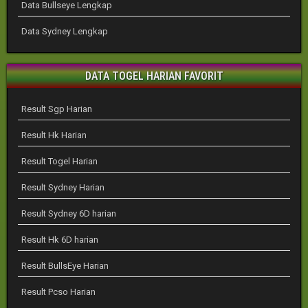
Data Bullseye Lengkap
Data Sydney Lengkap
DATA TOGEL HARIAN FAVORIT
Result Sgp Harian
Result Hk Harian
Result Togel Harian
Result Sydney Harian
Result Sydney 6D harian
Result Hk 6D harian
Result BullsEye Harian
Result Pcso Harian