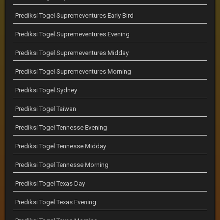
Prediksi Togel Supremeventures Early Bird
Prediksi Togel Supremeventures Evening
Prediksi Togel Supremeventures Midday
Prediksi Togel Supremeventures Morning
Prediksi Togel Sydney
Prediksi Togel Taiwan
Prediksi Togel Tennesse Evening
Prediksi Togel Tennesse Midday
Prediksi Togel Tennesse Morning
Prediksi Togel Texas Day
Prediksi Togel Texas Evening