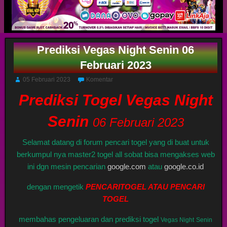
Prediksi Vegas Night Senin 06
Februari 2023
05 Februari 2023
Komentar
Prediksi Togel Vegas Night
Senin
06 Februari 2023
Selamat datang di forum pencari togel yang di buat untuk
berkumpul nya master2 togel all sobat bisa mengakses web
ini dgn mesin pencarian
google.com
atau
google.co.id
dengan mengetik
PENCARITOGEL ATAU PENCARI
TOGEL
membahas pengeluaran dan prediksi togel
Vegas Night
Senin