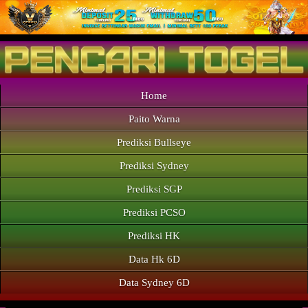
Home
Paito Warna
Prediksi Bullseye
Prediksi Sydney
Prediksi SGP
Prediksi PCSO
Prediksi HK
Data Hk 6D
Data Sydney 6D