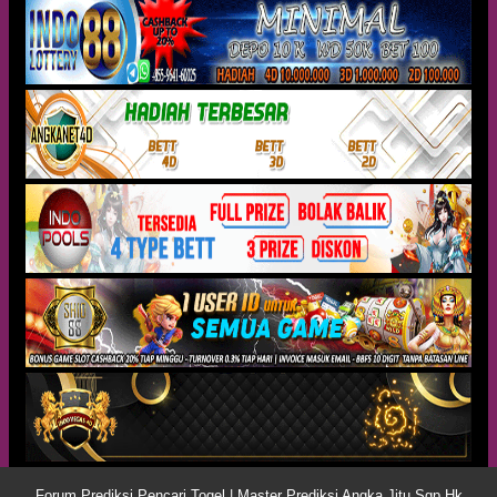
Forum Prediksi Pencari Togel | Master Prediksi Angka Jitu Sgp Hk