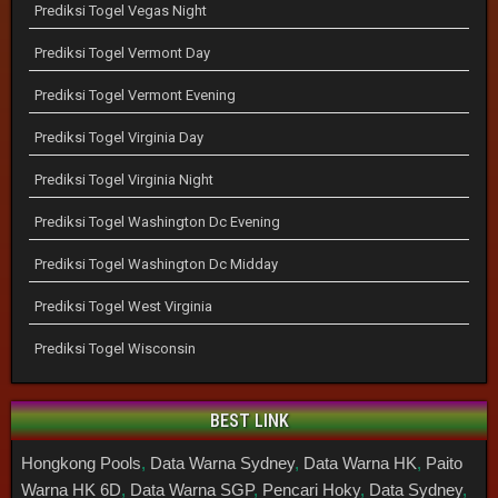
Prediksi Togel Vegas Night
Prediksi Togel Vermont Day
Prediksi Togel Vermont Evening
Prediksi Togel Virginia Day
Prediksi Togel Virginia Night
Prediksi Togel Washington Dc Evening
Prediksi Togel Washington Dc Midday
Prediksi Togel West Virginia
Prediksi Togel Wisconsin
BEST LINK
Hongkong Pools
,
Data Warna Sydney
,
Data Warna HK
,
Paito
Warna HK 6D
,
Data Warna SGP
,
Pencari Hoky
,
Data Sydney
,