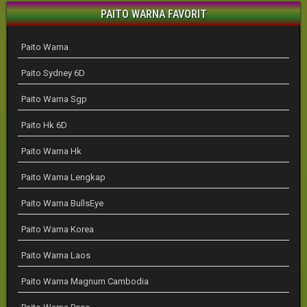
PAITO WARNA FAVORIT
Paito Warna
Paito Sydney 6D
Paito Warna Sgp
Paito Hk 6D
Paito Warna Hk
Paito Warna Lengkap
Paito Warna BullsEye
Paito Warna Korea
Paito Warna Laos
Paito Warna Magnum Cambodia