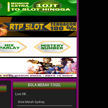
BOLA MERAH TOGEL
Live HK
Bola Merah Sydney