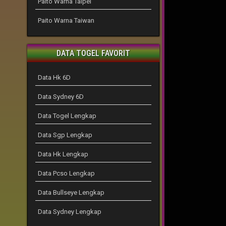
Paito Warna Taipei
Paito Warna Taiwan
DATA TOGEL FAVORIT
Data Hk 6D
Data Sydney 6D
Data Togel Lengkap
Data Sgp Lengkap
Data Hk Lengkap
Data Pcso Lengkap
Data Bullseye Lengkap
Data Sydney Lengkap