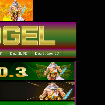
HK
Data Hk 6D
Data Sydney 6D