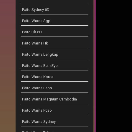
Paito Sydney 6D
Paito Warna Sgp
Paito Hk 6D
Paito Warna Hk
Paito Warna Lengkap
Paito Warna BullsEye
Paito Warna Korea
Paito Warna Laos
Paito Warna Magnum Cambodia
Paito Warna Pcso
Paito Warna Sydney