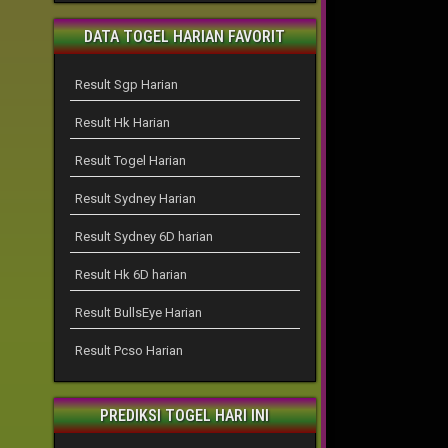
DATA TOGEL HARIAN FAVORIT
Result Sgp Harian
Result Hk Harian
Result Togel Harian
Result Sydney Harian
Result Sydney 6D harian
Result Hk 6D harian
Result BullsEye Harian
Result Pcso Harian
PREDIKSI TOGEL HARI INI