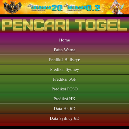
Home
Paito Warna
Prediksi Bullseye
Prediksi Sydney
Prediksi SGP
Prediksi PCSO
Prediksi HK
Data Hk 6D
Data Sydney 6D