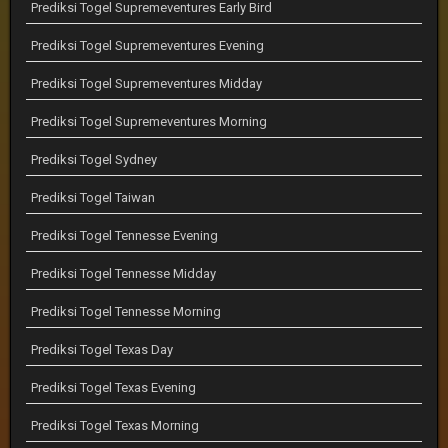
Prediksi Togel Supremeventures Early Bird
Prediksi Togel Supremeventures Evening
Prediksi Togel Supremeventures Midday
Prediksi Togel Supremeventures Morning
Prediksi Togel Sydney
Prediksi Togel Taiwan
Prediksi Togel Tennesse Evening
Prediksi Togel Tennesse Midday
Prediksi Togel Tennesse Morning
Prediksi Togel Texas Day
Prediksi Togel Texas Evening
Prediksi Togel Texas Morning