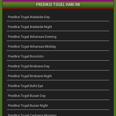
PREDIKSI TOGEL HARI INI
Prediksi Togel Adelaide Day
Prediksi Togel Adelaide Night
Prediksi Togel Arkansas Evening
Prediksi Togel Arkansas Midday
Prediksi Togel Bonoloto
Prediksi Togel Brisbane Day
Prediksi Togel Brisbane Night
Prediksi Togel Bulls Eye
Prediksi Togel Busan Day
Prediksi Togel Busan Night
Prediksi Togel Canberra Morning