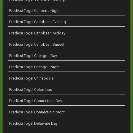
Prediksi Togel Canberra Night
Prediksi Togel Caribbean Evening
Prediksi Togel Caribbean Midday
Prediksi Togel Caribbean Sunset
Prediksi Togel Chengdu Day
Prediksi Togel Chengdu Night
Prediksi Togel Chinapools
Prediksi Togel Colombus
Prediksi Togel Connecticut Day
Prediksi Togel Connecticut Night
Prediksi Togel Delaware Day