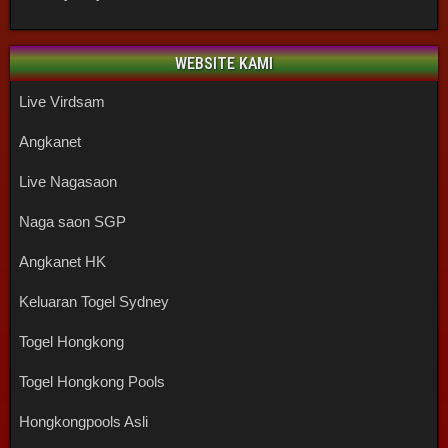
WEBSITE KAMI
Live Virdsam
Angkanet
Live Nagasaon
Naga saon SGP
Angkanet HK
Keluaran Togel Sydney
Togel Hongkong
Togel Hongkong Pools
Hongkongpools Asli