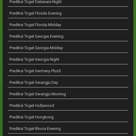
Prediksi Togel Delaware Night
Prediksi Togel Florida Evening
Prediksi Togel Florida Midday
Prediksi Togel Georgia Evening
Prediksi Togel Georgia Midday
Prediksi Togel Georgia Night
Prediksi Togel Germany Plus5
Prediksi Togel Gwangju Day
Prediksi Togel Gwangju Morning
Prediksi Togel Hollywood
Prediksi Togel Hongkong
Prediksi Togel Illinois Evening