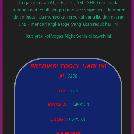
dengan mencari AI , CB , Ck , AM , SHIO dan Tradal
memacu dari result pengeluaran
pools kemaren
Vegas Night
dan minggu lalu menjadikan prediksi yang jitu dan akurat
untuk mencari angka togel yang akan result hari ini
ikuti prediksi Vegas Night Senin di bawah ini
PREDIKSI TOGEL HARI INI
AI :
0258
CB :
5 / 6
KEPALA :
12456789
EKOR :
01245678
LINE INVEST :