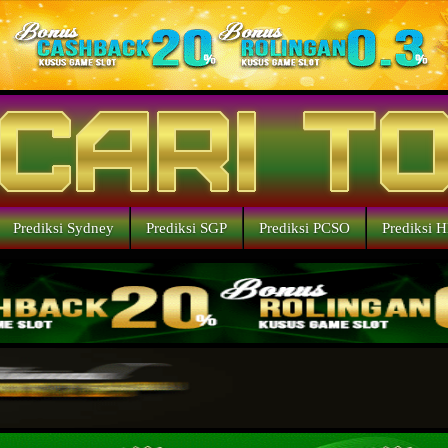
Prediksi Sydney
Prediksi SGP
Prediksi PCSO
Prediksi 