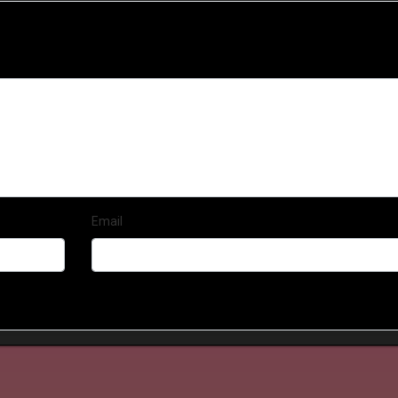
Email