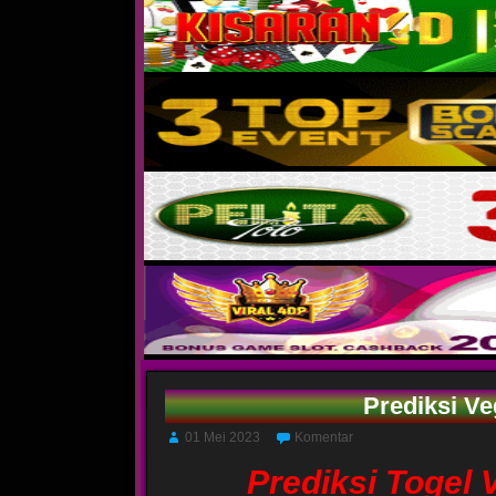
Prediksi Ve
01 Mei 2023
Komentar
Prediksi Togel