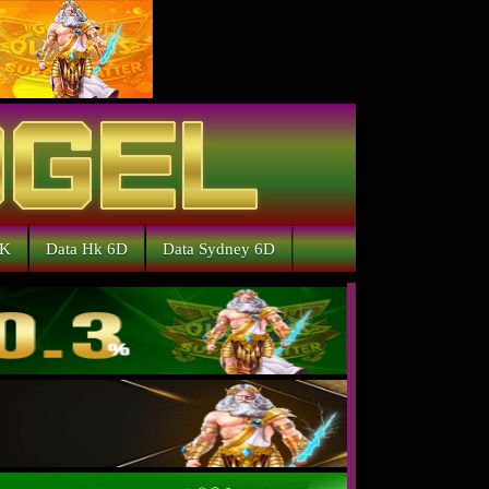
HK
Data Hk 6D
Data Sydney 6D