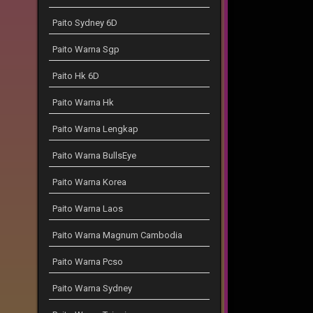
Paito Sydney 6D
Paito Warna Sgp
Paito Hk 6D
Paito Warna Hk
Paito Warna Lengkap
Paito Warna BullsEye
Paito Warna Korea
Paito Warna Laos
Paito Warna Magnum Cambodia
Paito Warna Pcso
Paito Warna Sydney