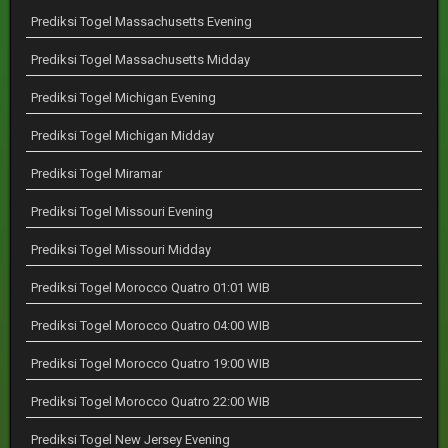
Prediksi Togel Massachusetts Evening
Prediksi Togel Massachusetts Midday
Prediksi Togel Michigan Evening
Prediksi Togel Michigan Midday
Prediksi Togel Miramar
Prediksi Togel Missouri Evening
Prediksi Togel Missouri Midday
Prediksi Togel Morocco Quatro 01:01 WIB
Prediksi Togel Morocco Quatro 04:00 WIB
Prediksi Togel Morocco Quatro 19:00 WIB
Prediksi Togel Morocco Quatro 22:00 WIB
Prediksi Togel New Jersey Evening