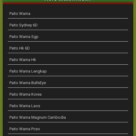
Paito Warna
Paito Sydney 6D
Paito Warna Sgp
Paito Hk 6D
Paito Warna Hk
Paito Warna Lengkap
Paito Warna BullsEye
Paito Warna Korea
Paito Warna Laos
Paito Warna Magnum Cambodia
Paito Warna Pcso