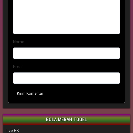
Nama
Email
Kirim Komentar
BOLA MERAH TOGEL
Live HK