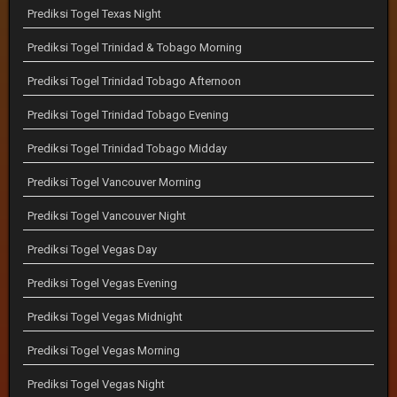
Prediksi Togel Texas Night
Prediksi Togel Trinidad & Tobago Morning
Prediksi Togel Trinidad Tobago Afternoon
Prediksi Togel Trinidad Tobago Evening
Prediksi Togel Trinidad Tobago Midday
Prediksi Togel Vancouver Morning
Prediksi Togel Vancouver Night
Prediksi Togel Vegas Day
Prediksi Togel Vegas Evening
Prediksi Togel Vegas Midnight
Prediksi Togel Vegas Morning
Prediksi Togel Vegas Night