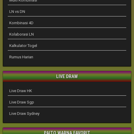
Multi Kombinasi
LN vs DN
Kombinasi 4D
Kolaborasi LN
Kalkulator Togel
Rumus Harian
LIVE DRAW
Live Draw HK
Live Draw Sgp
Live Draw Sydney
PAITO WARNA FAVORIT