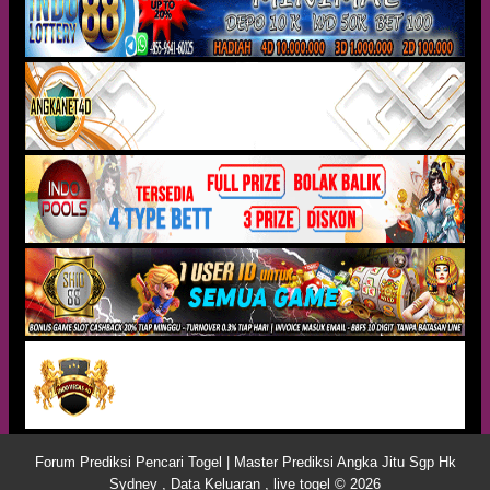
Forum Prediksi Pencari Togel | Master Prediksi Angka Jitu Sgp Hk
Sydney , Data Keluaran , live togel © 2026