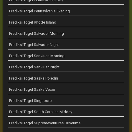
Prediksi Togel Pennsylvania Evening
Prediksi Togel Rhode Island
Prediksi Togel Salvador Morning
Prediksi Togel Salvador Night
Prediksi Togel San Juan Morning
Prediksi Togel San Juan Night
Prediksi Togel Sazka Poledni
Prediksi Togel Sazka Vecer
Prediksi Togel Singapore
Prediksi Togel South Carolina Midday
Prediksi Togel Supremeventures Drivetime