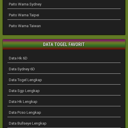
Paito Warna Sydney
Paito Warna Taipei
Paito Warna Taiwan
DATA TOGEL FAVORIT
Data Hk 6D
Data Sydney 6D
Data Togel Lengkap
Data Sgp Lengkap
Data Hk Lengkap
Data Pcso Lengkap
Data Bullseye Lengkap