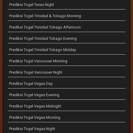
Prediksi Togel Texas Night
Prediksi Togel Trinidad & Tobago Morning
Prediksi Togel Trinidad Tobago Afternoon
Prediksi Togel Trinidad Tobago Evening
Prediksi Togel Trinidad Tobago Midday
Prediksi Togel Vancouver Morning
Prediksi Togel Vancouver Night
Prediksi Togel Vegas Day
Prediksi Togel Vegas Evening
Prediksi Togel Vegas Midnight
Prediksi Togel Vegas Morning
Prediksi Togel Vegas Night