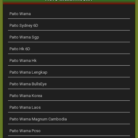
Paito Warna
Paito Sydney 6D
Paito Warna Sgp
Paito Hk 6D
Paito Warna Hk
Paito Warna Lengkap
Paito Warna BullsEye
Paito Warna Korea
Paito Warna Laos
Paito Warna Magnum Cambodia
Paito Warna Pcso