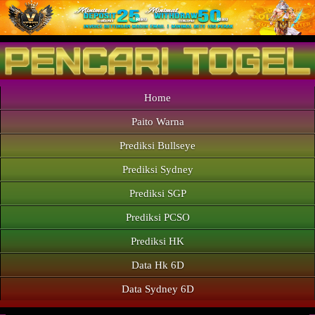
Home
Paito Warna
Prediksi Bullseye
Prediksi Sydney
Prediksi SGP
Prediksi PCSO
Prediksi HK
Data Hk 6D
Data Sydney 6D