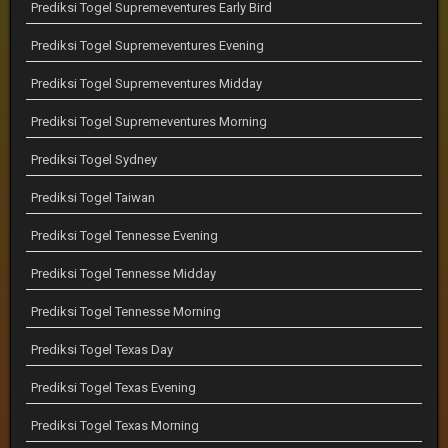
Prediksi Togel Supremeventures Early Bird
Prediksi Togel Supremeventures Evening
Prediksi Togel Supremeventures Midday
Prediksi Togel Supremeventures Morning
Prediksi Togel Sydney
Prediksi Togel Taiwan
Prediksi Togel Tennesse Evening
Prediksi Togel Tennesse Midday
Prediksi Togel Tennesse Morning
Prediksi Togel Texas Day
Prediksi Togel Texas Evening
Prediksi Togel Texas Morning