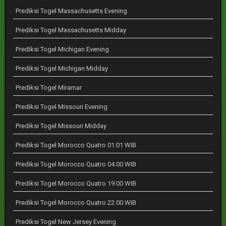
Prediksi Togel Massachusetts Evening
Prediksi Togel Massachusetts Midday
Prediksi Togel Michigan Evening
Prediksi Togel Michigan Midday
Prediksi Togel Miramar
Prediksi Togel Missouri Evening
Prediksi Togel Missouri Midday
Prediksi Togel Morocco Quatro 01:01 WIB
Prediksi Togel Morocco Quatro 04:00 WIB
Prediksi Togel Morocco Quatro 19:00 WIB
Prediksi Togel Morocco Quatro 22:00 WIB
Prediksi Togel New Jersey Evening