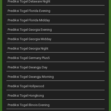
Prediksi Togel Delaware Night
Prediksi Togel Florida Evening
Prediksi Togel Florida Midday
Prediksi Togel Georgia Evening
Prediksi Togel Georgia Midday
Prediksi Togel Georgia Night
Prediksi Togel Germany Plus5
Prediksi Togel Gwangju Day
Prediksi Togel Gwangju Morning
Prediksi Togel Hollywood
Prediksi Togel Hongkong
Prediksi Togel Illinois Evening