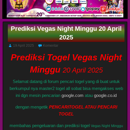
Prediksi Vegas Night Minggu 20 April
2025
19 April 2025
Komentar
Prediksi Togel Vegas Night
Minggu
20 April 2025
Selamat datang di forum pencari togel yang di buat untuk
berkumpul nya master2 togel all sobat bisa mengakses web
ini dgn mesin pencarian
google.com
atau
google.co.id
dengan mengetik
PENCARITOGEL ATAU PENCARI
TOGEL
membahas pengeluaran dan prediksi togel
Vegas Night
Minggu