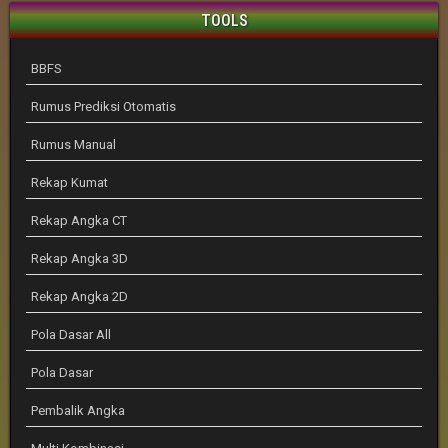
TOOLS
BBFS
Rumus Prediksi Otomatis
Rumus Manual
Rekap Kumat
Rekap Angka CT
Rekap Angka 3D
Rekap Angka 2D
Pola Dasar All
Pola Dasar
Pembalik Angka