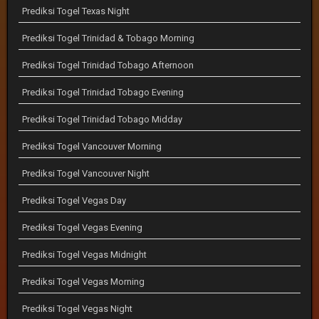
Prediksi Togel Texas Night
Prediksi Togel Trinidad & Tobago Morning
Prediksi Togel Trinidad Tobago Afternoon
Prediksi Togel Trinidad Tobago Evening
Prediksi Togel Trinidad Tobago Midday
Prediksi Togel Vancouver Morning
Prediksi Togel Vancouver Night
Prediksi Togel Vegas Day
Prediksi Togel Vegas Evening
Prediksi Togel Vegas Midnight
Prediksi Togel Vegas Morning
Prediksi Togel Vegas Night