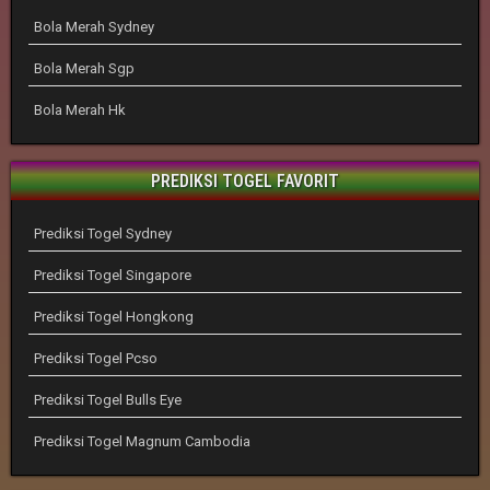
Bola Merah Sydney
Bola Merah Sgp
Bola Merah Hk
PREDIKSI TOGEL FAVORIT
Prediksi Togel Sydney
Prediksi Togel Singapore
Prediksi Togel Hongkong
Prediksi Togel Pcso
Prediksi Togel Bulls Eye
Prediksi Togel Magnum Cambodia