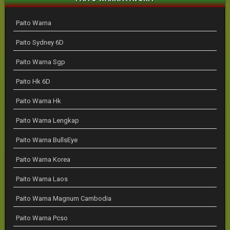
Paito Warna
Paito Sydney 6D
Paito Warna Sgp
Paito Hk 6D
Paito Warna Hk
Paito Warna Lengkap
Paito Warna BullsEye
Paito Warna Korea
Paito Warna Laos
Paito Warna Magnum Cambodia
Paito Warna Pcso