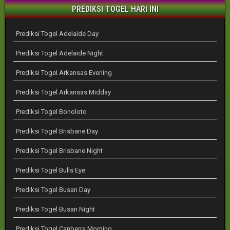
PREDIKSI TOGEL HARI INI
Prediksi Togel Adelaide Day
Prediksi Togel Adelaide Night
Prediksi Togel Arkansas Evening
Prediksi Togel Arkansas Midday
Prediksi Togel Bonoloto
Prediksi Togel Brisbane Day
Prediksi Togel Brisbane Night
Prediksi Togel Bulls Eye
Prediksi Togel Busan Day
Prediksi Togel Busan Night
Prediksi Togel Canberra Morning