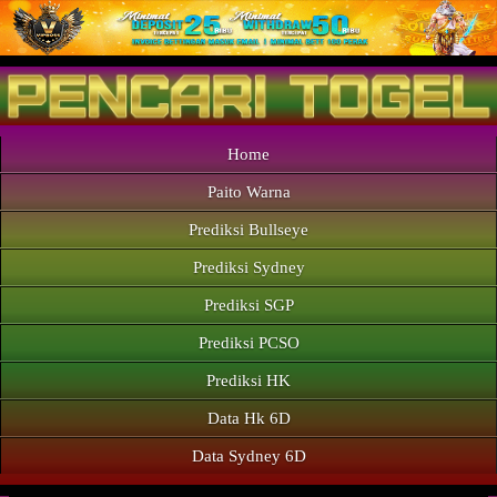
Home
Paito Warna
Prediksi Bullseye
Prediksi Sydney
Prediksi SGP
Prediksi PCSO
Prediksi HK
Data Hk 6D
Data Sydney 6D