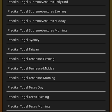
Prediksi Togel Supremeventures Early Bird
Prediksi Togel Supremeventures Evening
Prediksi Togel Supremeventures Midday
Prediksi Togel Supremeventures Morning
Prediksi Togel Sydney
Prediksi Togel Taiwan
Prediksi Togel Tennesse Evening
Prediksi Togel Tennesse Midday
Prediksi Togel Tennesse Morning
Prediksi Togel Texas Day
Prediksi Togel Texas Evening
Prediksi Togel Texas Morning