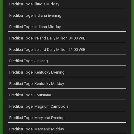
Prediksi Togel Illinois Midday
Prediksi Togel Indiana Evening
Prediksi Togel Indiana Midday
Prediksi Togel Ireland Daily Million 04:00 WIB
Prediksi Togel Ireland Daily Million 21:00 WIB
Prediksi Togel Jinjiang
Prediksi Togel Kentucky Evening
Prediksi Togel Kentucky Midday
Prediksi Togel Louisiana
Prediksi Togel Magnum Cambodia
Prediksi Togel Maryland Evening
Prediksi Togel Maryland Midday