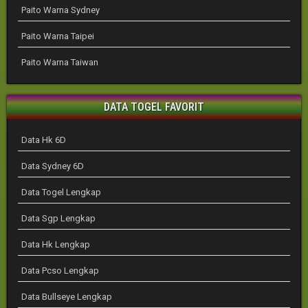
Paito Warna Sydney
Paito Warna Taipei
Paito Warna Taiwan
DATA TOGEL FAVORIT
Data Hk 6D
Data Sydney 6D
Data Togel Lengkap
Data Sgp Lengkap
Data Hk Lengkap
Data Pcso Lengkap
Data Bullseye Lengkap