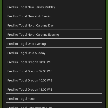
Prediksi Togel New Jersey Midday
Prediksi Togel New York Evening
Prediksi Togel North Carolina Day
Prediksi Togel North Carolina Evening
Prediksi Togel Ohio Evening
Prediksi Togel Ohio Midday
Prediksi Togel Oregon 04:00 WIB
Prediksi Togel Oregon 07:00 WIB
Prediksi Togel Oregon 10:00 WIB
Prediksi Togel Oregon 13:00 WIB
Prediksi Togel Pcso
Prediksi Togel Pennsylvania Day