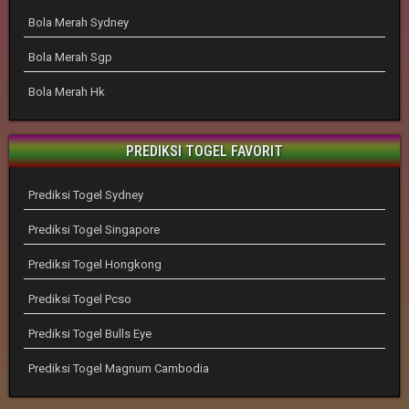
Bola Merah Sydney
Bola Merah Sgp
Bola Merah Hk
PREDIKSI TOGEL FAVORIT
Prediksi Togel Sydney
Prediksi Togel Singapore
Prediksi Togel Hongkong
Prediksi Togel Pcso
Prediksi Togel Bulls Eye
Prediksi Togel Magnum Cambodia