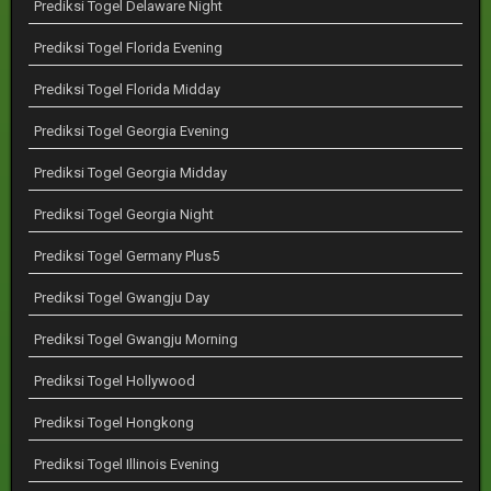
Prediksi Togel Delaware Night
Prediksi Togel Florida Evening
Prediksi Togel Florida Midday
Prediksi Togel Georgia Evening
Prediksi Togel Georgia Midday
Prediksi Togel Georgia Night
Prediksi Togel Germany Plus5
Prediksi Togel Gwangju Day
Prediksi Togel Gwangju Morning
Prediksi Togel Hollywood
Prediksi Togel Hongkong
Prediksi Togel Illinois Evening