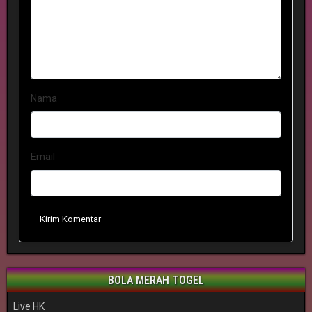
Nama
Email
Kirim Komentar
BOLA MERAH TOGEL
Live HK