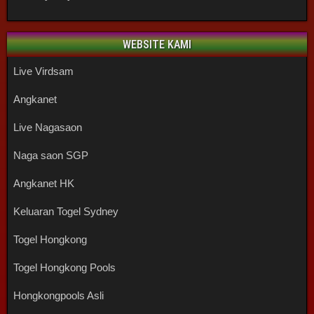
WEBSITE KAMI
Live Virdsam
Angkanet
Live Nagasaon
Naga saon SGP
Angkanet HK
Keluaran Togel Sydney
Togel Hongkong
Togel Hongkong Pools
Hongkongpools Asli