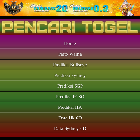
Home
Paito Warna
Prediksi Bullseye
Prediksi Sydney
Prediksi SGP
Prediksi PCSO
Prediksi HK
Data Hk 6D
Data Sydney 6D