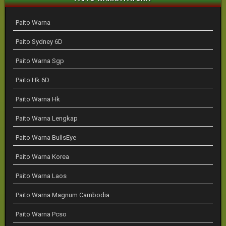
Paito Warna
Paito Sydney 6D
Paito Warna Sgp
Paito Hk 6D
Paito Warna Hk
Paito Warna Lengkap
Paito Warna BullsEye
Paito Warna Korea
Paito Warna Laos
Paito Warna Magnum Cambodia
Paito Warna Pcso