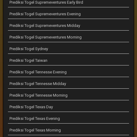
Prediksi Togel Supremeventures Early Bird
Prediksi Togel Supremeventures Evening
Prediksi Togel Supremeventures Midday
Prediksi Togel Supremeventures Morning
Prediksi Togel Sydney
Prediksi Togel Taiwan
Prediksi Togel Tennesse Evening
Prediksi Togel Tennesse Midday
Prediksi Togel Tennesse Morning
Prediksi Togel Texas Day
Prediksi Togel Texas Evening
Prediksi Togel Texas Morning