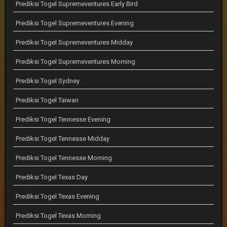
Prediksi Togel Supremeventures Early Bird
Prediksi Togel Supremeventures Evening
Prediksi Togel Supremeventures Midday
Prediksi Togel Supremeventures Morning
Prediksi Togel Sydney
Prediksi Togel Taiwan
Prediksi Togel Tennesse Evening
Prediksi Togel Tennesse Midday
Prediksi Togel Tennesse Morning
Prediksi Togel Texas Day
Prediksi Togel Texas Evening
Prediksi Togel Texas Morning