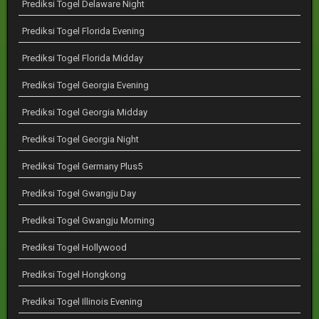
Prediksi Togel Delaware Night
Prediksi Togel Florida Evening
Prediksi Togel Florida Midday
Prediksi Togel Georgia Evening
Prediksi Togel Georgia Midday
Prediksi Togel Georgia Night
Prediksi Togel Germany Plus5
Prediksi Togel Gwangju Day
Prediksi Togel Gwangju Morning
Prediksi Togel Hollywood
Prediksi Togel Hongkong
Prediksi Togel Illinois Evening