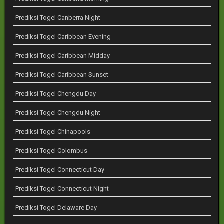
Prediksi Togel Canberra Night
Prediksi Togel Caribbean Evening
Prediksi Togel Caribbean Midday
Prediksi Togel Caribbean Sunset
Prediksi Togel Chengdu Day
Prediksi Togel Chengdu Night
Prediksi Togel Chinapools
Prediksi Togel Colombus
Prediksi Togel Connecticut Day
Prediksi Togel Connecticut Night
Prediksi Togel Delaware Day