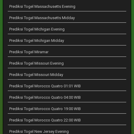
Prediksi Togel Massachusetts Evening
Prediksi Togel Massachusetts Midday
Prediksi Togel Michigan Evening
Prediksi Togel Michigan Midday
Prediksi Togel Miramar
Prediksi Togel Missouri Evening
Prediksi Togel Missouri Midday
Prediksi Togel Morocco Quatro 01:01 WIB
Prediksi Togel Morocco Quatro 04:00 WIB
Prediksi Togel Morocco Quatro 19:00 WIB
Prediksi Togel Morocco Quatro 22:00 WIB
Prediksi Togel New Jersey Evening