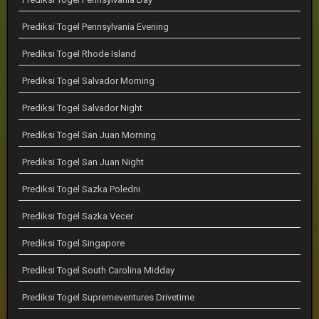
Prediksi Togel Pennsylvania Evening
Prediksi Togel Rhode Island
Prediksi Togel Salvador Morning
Prediksi Togel Salvador Night
Prediksi Togel San Juan Morning
Prediksi Togel San Juan Night
Prediksi Togel Sazka Poledni
Prediksi Togel Sazka Vecer
Prediksi Togel Singapore
Prediksi Togel South Carolina Midday
Prediksi Togel Supremeventures Drivetime