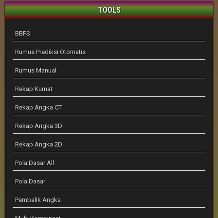
TOOLS
BBFS
Rumus Prediksi Otomatis
Rumus Manual
Rekap Kumat
Rekap Angka CT
Rekap Angka 3D
Rekap Angka 2D
Pola Dasar All
Pola Dasar
Pembalik Angka