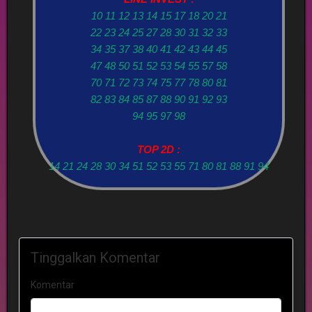
10 11 12 13 14 15 17 18 20 21
22 23 24 25 27 28 30 31 32 33
34 35 37 38 40 41 42 43 44 45
47 48 50 51 52 53 54 55 57 58
70 71 72 73 74 75 77 78 80 81
82 83 84 85 87 88 90 91 92 93
94 95 97 98
TOP 2D :
14 21 24 28 30 34 51 52 53 55 71 80 81 88 91 94
Tinggalkan Komentar
Komentar