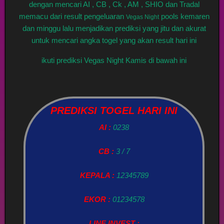
dengan mencari AI , CB , Ck , AM , SHIO dan Tradal
memacu dari result pengeluaran
pools kemaren
Vegas Night
dan minggu lalu menjadikan prediksi yang jitu dan akurat
untuk mencari angka togel yang akan result hari ini
ikuti prediksi Vegas Night Kamis di bawah ini
PREDIKSI TOGEL HARI INI
AI :
0238
CB :
3 / 7
KEPALA :
12345789
EKOR :
01234578
LINE INVEST :