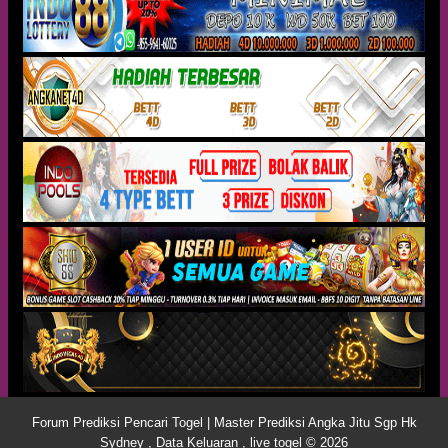
Forum Prediksi Pencari Togel | Master Prediksi Angka Jitu Sgp Hk
Sydney , Data Keluaran , live togel © 2026