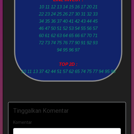
10 11 12 13 14 15 16 17 20 21
22 23 24 25 26 27 30 31 32 33
34 35 36 37 40 41 42 43 44 45
46 47 50 51 52 53 54 55 56 57
60 61 62 63 64 65 66 67 70 71
72 73 74 75 76 77 90 91 92 93
94 95 96 97
TOP 2D :
10 11 13 37 42 44 51 57 62 65 74 75 77 94 95 96
Tinggalkan Komentar
Komentar