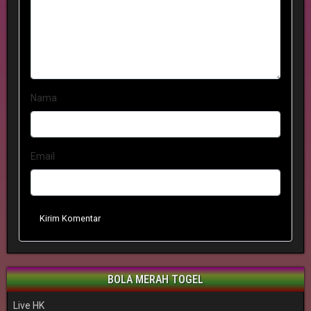
Nama
Email
Kirim Komentar
BOLA MERAH TOGEL
Live HK