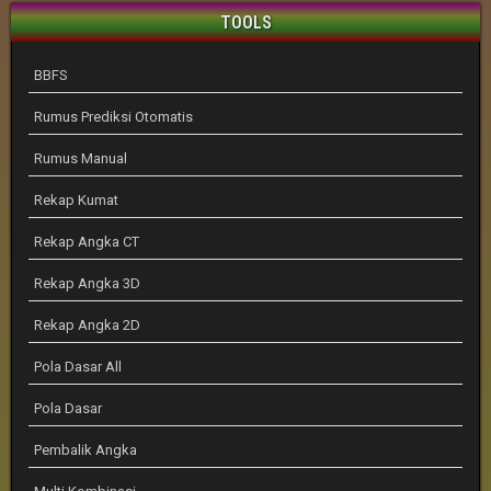
TOOLS
BBFS
Rumus Prediksi Otomatis
Rumus Manual
Rekap Kumat
Rekap Angka CT
Rekap Angka 3D
Rekap Angka 2D
Pola Dasar All
Pola Dasar
Pembalik Angka