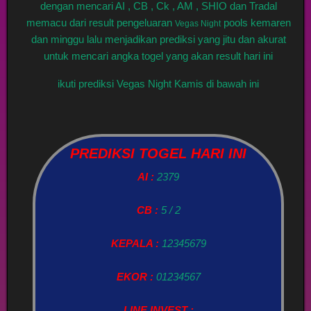
dengan mencari AI , CB , Ck , AM , SHIO dan Tradal
memacu dari result pengeluaran
pools kemaren
Vegas Night
dan minggu lalu menjadikan prediksi yang jitu dan akurat
untuk mencari angka togel yang akan result hari ini
ikuti prediksi Vegas Night Kamis di bawah ini
PREDIKSI TOGEL HARI INI
AI :
2379
CB :
5 / 2
KEPALA :
12345679
EKOR :
01234567
LINE INVEST :