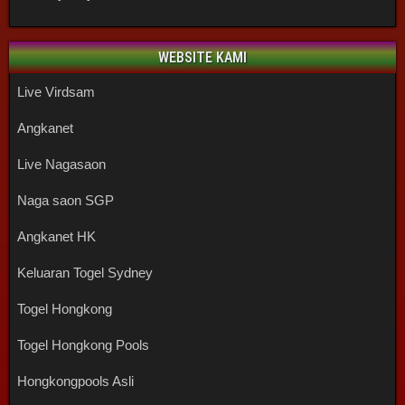
WEBSITE KAMI
Live Virdsam
Angkanet
Live Nagasaon
Naga saon SGP
Angkanet HK
Keluaran Togel Sydney
Togel Hongkong
Togel Hongkong Pools
Hongkongpools Asli