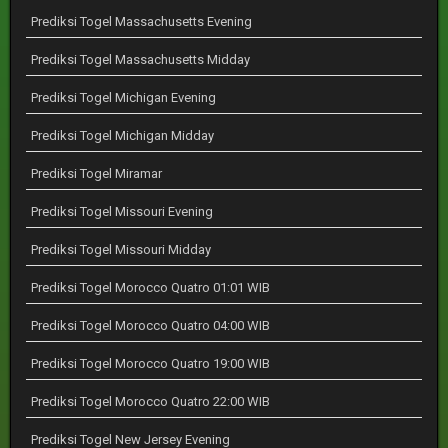
Prediksi Togel Massachusetts Evening
Prediksi Togel Massachusetts Midday
Prediksi Togel Michigan Evening
Prediksi Togel Michigan Midday
Prediksi Togel Miramar
Prediksi Togel Missouri Evening
Prediksi Togel Missouri Midday
Prediksi Togel Morocco Quatro 01:01 WIB
Prediksi Togel Morocco Quatro 04:00 WIB
Prediksi Togel Morocco Quatro 19:00 WIB
Prediksi Togel Morocco Quatro 22:00 WIB
Prediksi Togel New Jersey Evening