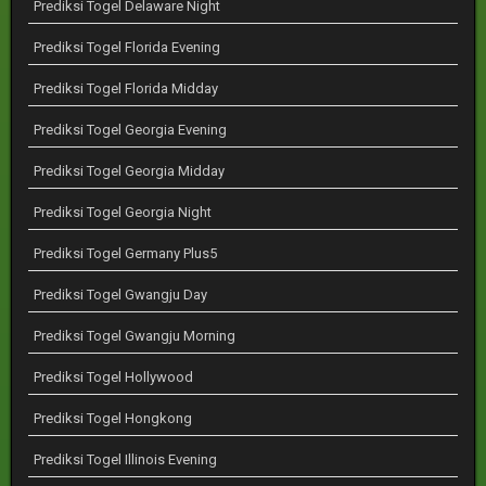
Prediksi Togel Delaware Night
Prediksi Togel Florida Evening
Prediksi Togel Florida Midday
Prediksi Togel Georgia Evening
Prediksi Togel Georgia Midday
Prediksi Togel Georgia Night
Prediksi Togel Germany Plus5
Prediksi Togel Gwangju Day
Prediksi Togel Gwangju Morning
Prediksi Togel Hollywood
Prediksi Togel Hongkong
Prediksi Togel Illinois Evening