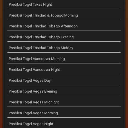
Prediksi Togel Texas Night
Prediksi Togel Trinidad & Tobago Morning
Prediksi Togel Trinidad Tobago Afternoon
Prediksi Togel Trinidad Tobago Evening
Prediksi Togel Trinidad Tobago Midday
Prediksi Togel Vancouver Morning
Prediksi Togel Vancouver Night
Prediksi Togel Vegas Day
Prediksi Togel Vegas Evening
Prediksi Togel Vegas Midnight
Prediksi Togel Vegas Morning
Prediksi Togel Vegas Night