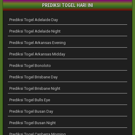
PREDIKSI TOGEL HARI INI
Prediksi Togel Adelaide Day
Prediksi Togel Adelaide Night
Prediksi Togel Arkansas Evening
Prediksi Togel Arkansas Midday
Prediksi Togel Bonoloto
Prediksi Togel Brisbane Day
Prediksi Togel Brisbane Night
Prediksi Togel Bulls Eye
Prediksi Togel Busan Day
Prediksi Togel Busan Night
Prediksi Togel Canberra Morning