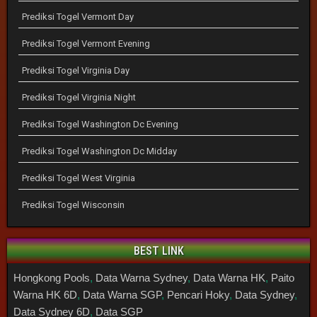
Prediksi Togel Vermont Day
Prediksi Togel Vermont Evening
Prediksi Togel Virginia Day
Prediksi Togel Virginia Night
Prediksi Togel Washington Dc Evening
Prediksi Togel Washington Dc Midday
Prediksi Togel West Virginia
Prediksi Togel Wisconsin
BEST LINK
Hongkong Pools
,
Data Warna Sydney
,
Data Warna HK
,
Paito
Warna HK 6D
,
Data Warna SGP
,
Pencari Hoky
,
Data Sydney
,
Data Sydney 6D
,
Data SGP