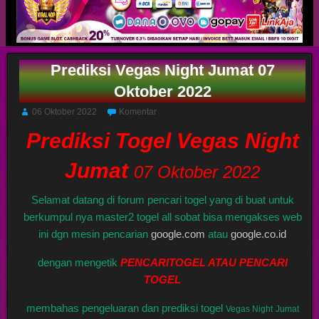
Prediksi Vegas Night Jumat 07
Oktober 2022
06 Oktober 2022
Komentar
Prediksi Togel Vegas Night
Jumat
07 Oktober 2022
Selamat datang di forum pencari togel yang di buat untuk
berkumpul nya master2 togel all sobat bisa mengakses web
ini dgn mesin pencarian
google.com
atau
google.co.id
dengan mengetik
PENCARITOGEL ATAU PENCARI
TOGEL
membahas pengeluaran dan prediksi togel
Vegas Night
Jumat