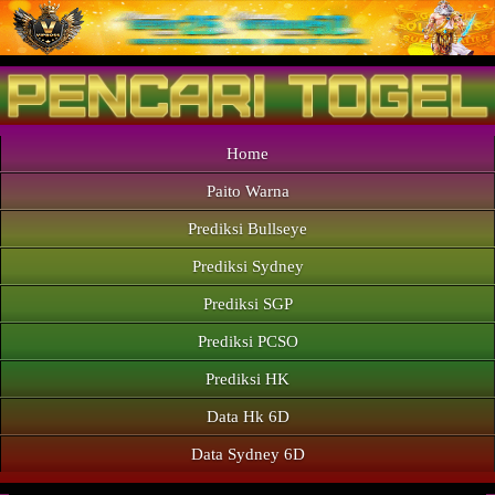
Home
Paito Warna
Prediksi Bullseye
Prediksi Sydney
Prediksi SGP
Prediksi PCSO
Prediksi HK
Data Hk 6D
Data Sydney 6D