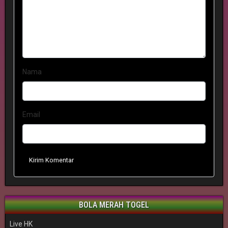
Nama
Email
Kirim Komentar
BOLA MERAH TOGEL
Live HK