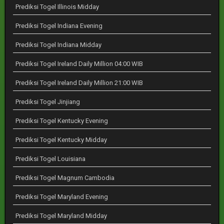
Prediksi Togel Illinois Midday
Prediksi Togel Indiana Evening
Prediksi Togel Indiana Midday
Prediksi Togel Ireland Daily Million 04:00 WIB
Prediksi Togel Ireland Daily Million 21:00 WIB
Prediksi Togel Jinjiang
Prediksi Togel Kentucky Evening
Prediksi Togel Kentucky Midday
Prediksi Togel Louisiana
Prediksi Togel Magnum Cambodia
Prediksi Togel Maryland Evening
Prediksi Togel Maryland Midday