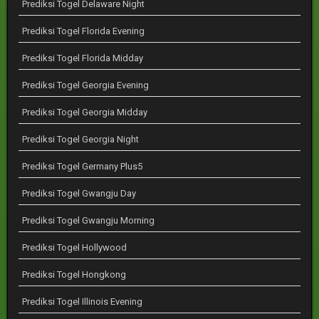
Prediksi Togel Delaware Night
Prediksi Togel Florida Evening
Prediksi Togel Florida Midday
Prediksi Togel Georgia Evening
Prediksi Togel Georgia Midday
Prediksi Togel Georgia Night
Prediksi Togel Germany Plus5
Prediksi Togel Gwangju Day
Prediksi Togel Gwangju Morning
Prediksi Togel Hollywood
Prediksi Togel Hongkong
Prediksi Togel Illinois Evening