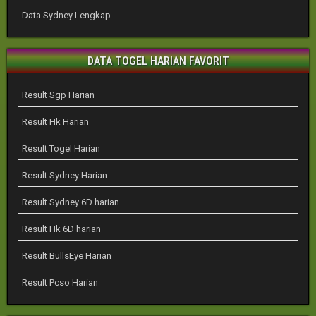
Data Sydney Lengkap
DATA TOGEL HARIAN FAVORIT
Result Sgp Harian
Result Hk Harian
Result Togel Harian
Result Sydney Harian
Result Sydney 6D harian
Result Hk 6D harian
Result BullsEye Harian
Result Pcso Harian