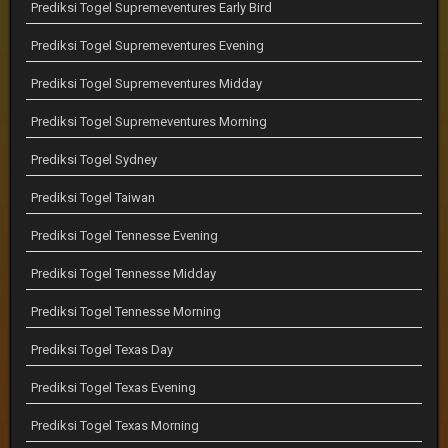
Prediksi Togel Supremeventures Early Bird
Prediksi Togel Supremeventures Evening
Prediksi Togel Supremeventures Midday
Prediksi Togel Supremeventures Morning
Prediksi Togel Sydney
Prediksi Togel Taiwan
Prediksi Togel Tennesse Evening
Prediksi Togel Tennesse Midday
Prediksi Togel Tennesse Morning
Prediksi Togel Texas Day
Prediksi Togel Texas Evening
Prediksi Togel Texas Morning