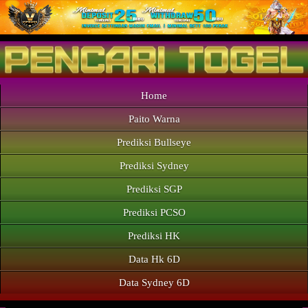
Home
Paito Warna
Prediksi Bullseye
Prediksi Sydney
Prediksi SGP
Prediksi PCSO
Prediksi HK
Data Hk 6D
Data Sydney 6D