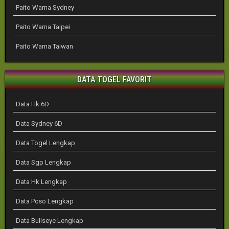
Paito Warna Sydney
Paito Warna Taipei
Paito Warna Taiwan
DATA TOGEL FAVORIT
Data Hk 6D
Data Sydney 6D
Data Togel Lengkap
Data Sgp Lengkap
Data Hk Lengkap
Data Pcso Lengkap
Data Bullseye Lengkap