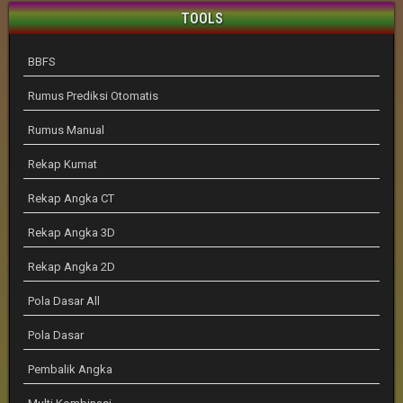
TOOLS
BBFS
Rumus Prediksi Otomatis
Rumus Manual
Rekap Kumat
Rekap Angka CT
Rekap Angka 3D
Rekap Angka 2D
Pola Dasar All
Pola Dasar
Pembalik Angka