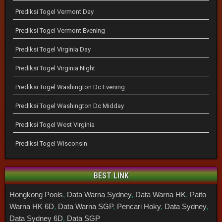
Prediksi Togel Vermont Day
Prediksi Togel Vermont Evening
Prediksi Togel Virginia Day
Prediksi Togel Virginia Night
Prediksi Togel Washington Dc Evening
Prediksi Togel Washington Dc Midday
Prediksi Togel West Virginia
Prediksi Togel Wisconsin
BEST LINK
Hongkong Pools
,
Data Warna Sydney
,
Data Warna HK
,
Paito
Warna HK 6D
,
Data Warna SGP
,
Pencari Hoky
,
Data Sydney
,
Data Sydney 6D
,
Data SGP