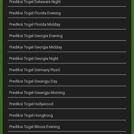
Prediksi Togel Delaware Night
Prediksi Togel Florida Evening
Prediksi Togel Florida Midday
Prediksi Togel Georgia Evening
Prediksi Togel Georgia Midday
Prediksi Togel Georgia Night
Prediksi Togel Germany Plus5
Prediksi Togel Gwangju Day
Prediksi Togel Gwangju Morning
Prediksi Togel Hollywood
Prediksi Togel Hongkong
Prediksi Togel Illinois Evening