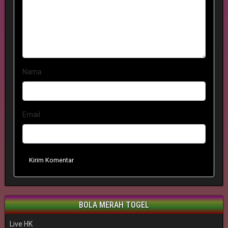
Nama
Email
Kirim Komentar
BOLA MERAH TOGEL
Live HK