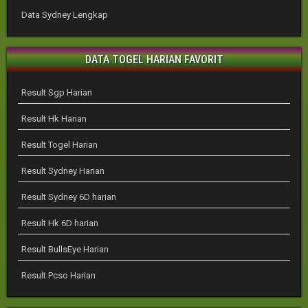
Data Sydney Lengkap
DATA TOGEL HARIAN FAVORIT
Result Sgp Harian
Result Hk Harian
Result Togel Harian
Result Sydney Harian
Result Sydney 6D harian
Result Hk 6D harian
Result BullsEye Harian
Result Pcso Harian