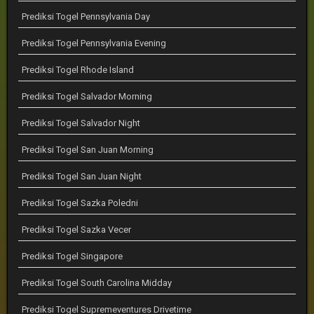
Prediksi Togel Pennsylvania Day
Prediksi Togel Pennsylvania Evening
Prediksi Togel Rhode Island
Prediksi Togel Salvador Morning
Prediksi Togel Salvador Night
Prediksi Togel San Juan Morning
Prediksi Togel San Juan Night
Prediksi Togel Sazka Poledni
Prediksi Togel Sazka Vecer
Prediksi Togel Singapore
Prediksi Togel South Carolina Midday
Prediksi Togel Supremeventures Drivetime