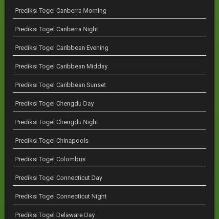
Prediksi Togel Canberra Morning
Prediksi Togel Canberra Night
Prediksi Togel Caribbean Evening
Prediksi Togel Caribbean Midday
Prediksi Togel Caribbean Sunset
Prediksi Togel Chengdu Day
Prediksi Togel Chengdu Night
Prediksi Togel Chinapools
Prediksi Togel Colombus
Prediksi Togel Connecticut Day
Prediksi Togel Connecticut Night
Prediksi Togel Delaware Day