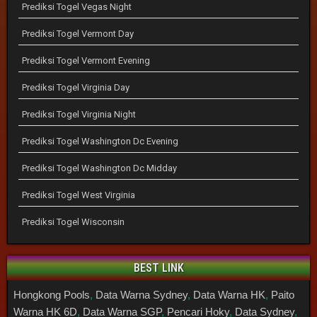
Prediksi Togel Vegas Night
Prediksi Togel Vermont Day
Prediksi Togel Vermont Evening
Prediksi Togel Virginia Day
Prediksi Togel Virginia Night
Prediksi Togel Washington Dc Evening
Prediksi Togel Washington Dc Midday
Prediksi Togel West Virginia
Prediksi Togel Wisconsin
BEST LINK
Hongkong Pools
,
Data Warna Sydney
,
Data Warna HK
,
Paito
Warna HK 6D
,
Data Warna SGP
,
Pencari Hoky
,
Data Sydney
,