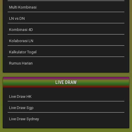
Multi Kombinasi
LN vs DN
Kombinasi 4D
Kolaborasi LN
Kalkulator Togel
Rumus Harian
LIVE DRAW
Live Draw HK
Live Draw Sgp
Live Draw Sydney