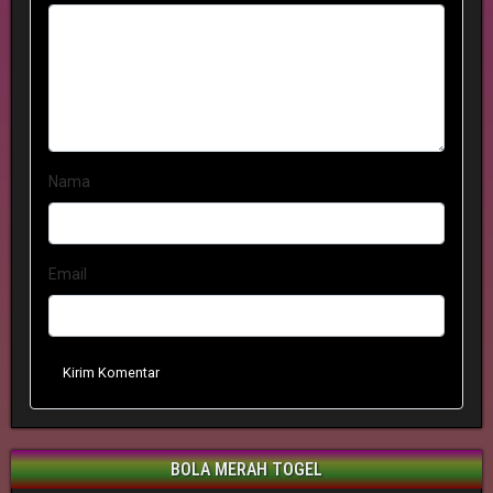
Nama
Email
Kirim Komentar
BOLA MERAH TOGEL