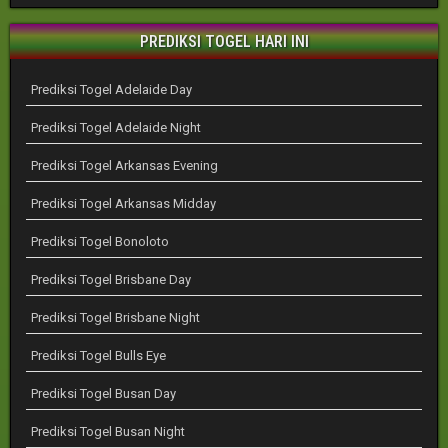
PREDIKSI TOGEL HARI INI
Prediksi Togel Adelaide Day
Prediksi Togel Adelaide Night
Prediksi Togel Arkansas Evening
Prediksi Togel Arkansas Midday
Prediksi Togel Bonoloto
Prediksi Togel Brisbane Day
Prediksi Togel Brisbane Night
Prediksi Togel Bulls Eye
Prediksi Togel Busan Day
Prediksi Togel Busan Night