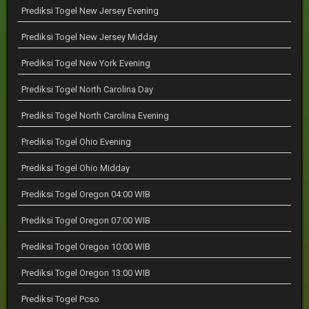
Prediksi Togel New Jersey Evening
Prediksi Togel New Jersey Midday
Prediksi Togel New York Evening
Prediksi Togel North Carolina Day
Prediksi Togel North Carolina Evening
Prediksi Togel Ohio Evening
Prediksi Togel Ohio Midday
Prediksi Togel Oregon 04:00 WIB
Prediksi Togel Oregon 07:00 WIB
Prediksi Togel Oregon 10:00 WIB
Prediksi Togel Oregon 13:00 WIB
Prediksi Togel Pcso