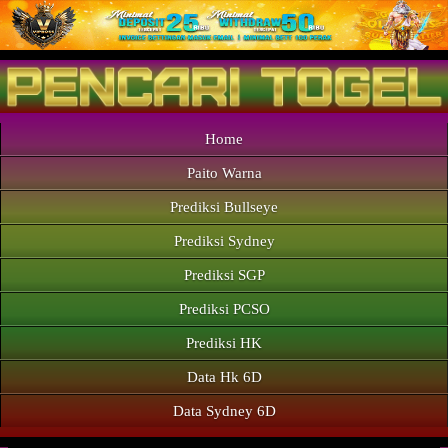
Home
Paito Warna
Prediksi Bullseye
Prediksi Sydney
Prediksi SGP
Prediksi PCSO
Prediksi HK
Data Hk 6D
Data Sydney 6D