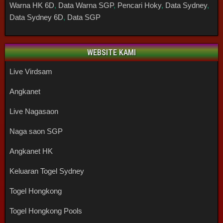
Warna HK 6D
,
Data Warna SGP
,
Pencari Hoky
,
Data Sydney
,
Data Sydney 6D
,
Data SGP
WEBSITE KAMI
Live Virdsam
Angkanet
Live Nagasaon
Naga saon SGP
Angkanet HK
Keluaran Togel Sydney
Togel Hongkong
Togel Hongkong Pools