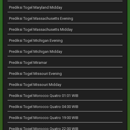
Prediksi Togel Maryland Midday
Prediksi Togel Massachusetts Evening
Prediksi Togel Massachusetts Midday
Prediksi Togel Michigan Evening
Prediksi Togel Michigan Midday
Prediksi Togel Miramar
Prediksi Togel Missouri Evening
Prediksi Togel Missouri Midday
Prediksi Togel Morocco Quatro 01:01 WIB
Prediksi Togel Morocco Quatro 04:00 WIB
Prediksi Togel Morocco Quatro 19:00 WIB
Prediksi Togel Morocco Quatro 22:00 WIB