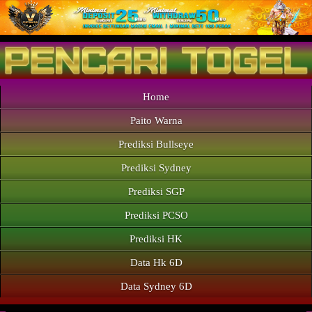
Home
Paito Warna
Prediksi Bullseye
Prediksi Sydney
Prediksi SGP
Prediksi PCSO
Prediksi HK
Data Hk 6D
Data Sydney 6D