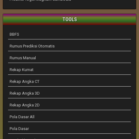
TOOLS
BBFS
Rumus Prediksi Otomatis
Rumus Manual
Rekap Kumat
Rekap Angka CT
Rekap Angka 3D
Rekap Angka 2D
Pola Dasar All
Pola Dasar