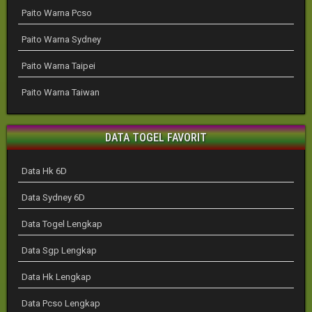
Paito Warna Pcso
Paito Warna Sydney
Paito Warna Taipei
Paito Warna Taiwan
DATA TOGEL FAVORIT
Data Hk 6D
Data Sydney 6D
Data Togel Lengkap
Data Sgp Lengkap
Data Hk Lengkap
Data Pcso Lengkap