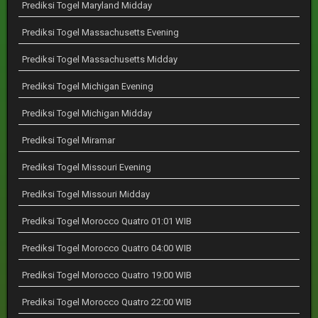
Prediksi Togel Maryland Midday
Prediksi Togel Massachusetts Evening
Prediksi Togel Massachusetts Midday
Prediksi Togel Michigan Evening
Prediksi Togel Michigan Midday
Prediksi Togel Miramar
Prediksi Togel Missouri Evening
Prediksi Togel Missouri Midday
Prediksi Togel Morocco Quatro 01:01 WIB
Prediksi Togel Morocco Quatro 04:00 WIB
Prediksi Togel Morocco Quatro 19:00 WIB
Prediksi Togel Morocco Quatro 22:00 WIB