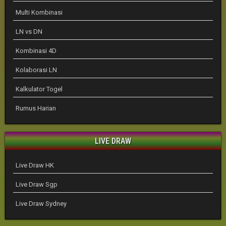
Multi Kombinasi
LN vs DN
Kombinasi 4D
Kolaborasi LN
Kalkulator Togel
Rumus Harian
LIVE DRAW
Live Draw HK
Live Draw Sgp
Live Draw Sydney