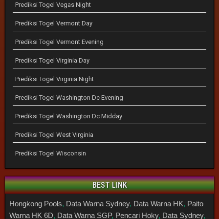
Prediksi Togel Vegas Night
Prediksi Togel Vermont Day
Prediksi Togel Vermont Evening
Prediksi Togel Virginia Day
Prediksi Togel Virginia Night
Prediksi Togel Washington Dc Evening
Prediksi Togel Washington Dc Midday
Prediksi Togel West Virginia
Prediksi Togel Wisconsin
BEST LINK
Hongkong Pools
,
Data Warna Sydney
,
Data Warna HK
,
Paito
Warna HK 6D
,
Data Warna SGP
,
Pencari Hoky
,
Data Sydney
,