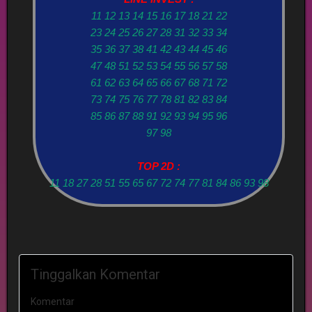
11 12 13 14 15 16 17 18 21 22
23 24 25 26 27 28 31 32 33 34
35 36 37 38 41 42 43 44 45 46
47 48 51 52 53 54 55 56 57 58
61 62 63 64 65 66 67 68 71 72
73 74 75 76 77 78 81 82 83 84
85 86 87 88 91 92 93 94 95 96
97 98
TOP 2D :
11 18 27 28 51 55 65 67 72 74 77 81 84 86 93 98
Tinggalkan Komentar
Komentar