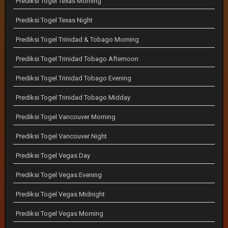
Prediksi Togel Texas Morning
Prediksi Togel Texas Night
Prediksi Togel Trinidad & Tobago Morning
Prediksi Togel Trinidad Tobago Afternoon
Prediksi Togel Trinidad Tobago Evening
Prediksi Togel Trinidad Tobago Midday
Prediksi Togel Vancouver Morning
Prediksi Togel Vancouver Night
Prediksi Togel Vegas Day
Prediksi Togel Vegas Evening
Prediksi Togel Vegas Midnight
Prediksi Togel Vegas Morning