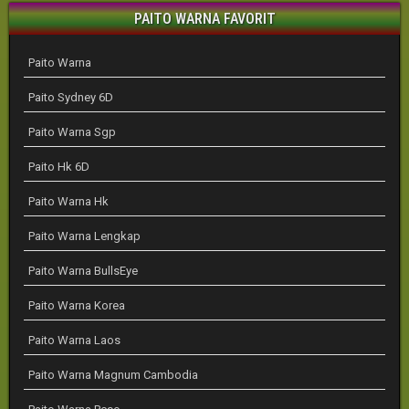
PAITO WARNA FAVORIT
Paito Warna
Paito Sydney 6D
Paito Warna Sgp
Paito Hk 6D
Paito Warna Hk
Paito Warna Lengkap
Paito Warna BullsEye
Paito Warna Korea
Paito Warna Laos
Paito Warna Magnum Cambodia