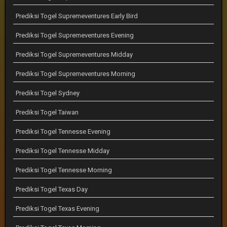
Prediksi Togel Supremeventures Early Bird
Prediksi Togel Supremeventures Evening
Prediksi Togel Supremeventures Midday
Prediksi Togel Supremeventures Morning
Prediksi Togel Sydney
Prediksi Togel Taiwan
Prediksi Togel Tennesse Evening
Prediksi Togel Tennesse Midday
Prediksi Togel Tennesse Morning
Prediksi Togel Texas Day
Prediksi Togel Texas Evening