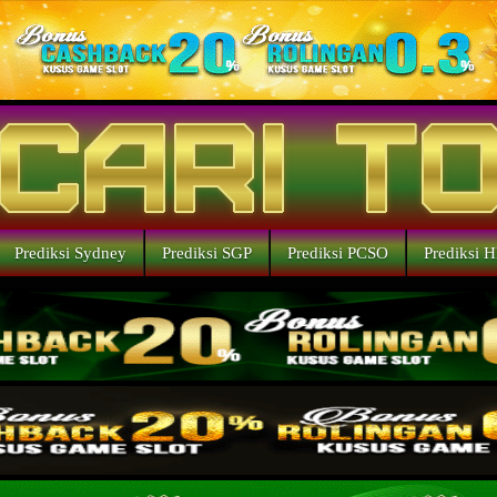
Prediksi Sydney
Prediksi SGP
Prediksi PCSO
Prediksi 