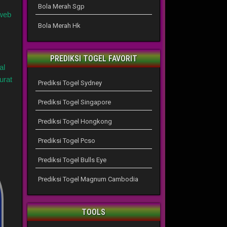
Bola Merah Sgp
 web
Bola Merah Hk
PREDIKSI TOGEL FAVORIT
al
urat
Prediksi Togel Sydney
Prediksi Togel Singapore
Prediksi Togel Hongkong
Prediksi Togel Pcso
Prediksi Togel Bulls Eye
Prediksi Togel Magnum Cambodia
TOOLS