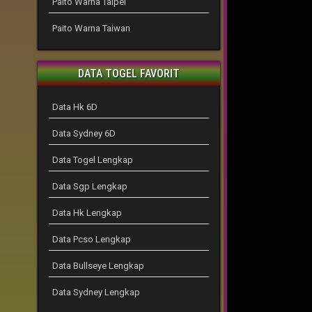
Paito Warna Taipei
Paito Warna Taiwan
DATA TOGEL FAVORIT
Data Hk 6D
Data Sydney 6D
Data Togel Lengkap
Data Sgp Lengkap
Data Hk Lengkap
Data Pcso Lengkap
Data Bullseye Lengkap
Data Sydney Lengkap