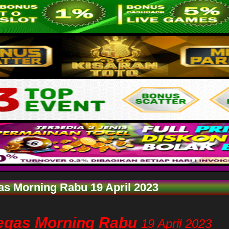
as Morning Rabu 19 April 2023
Vegas Morning Rabu
19 April 2023