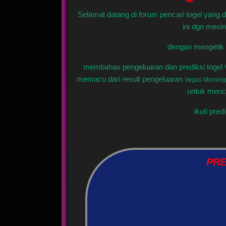
Selamat datang di forum pencari togel yang 
ini dgn mesi
dengan mengeti
membahas pengeluaran dan prediksi togel
memacu dari result pengeluaran
Vegas Morning
untuk menca
ikuti pre
PRE