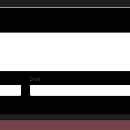
Email