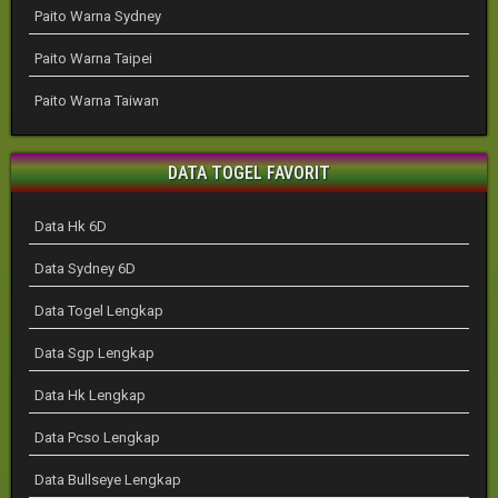
Paito Warna Sydney
Paito Warna Taipei
Paito Warna Taiwan
DATA TOGEL FAVORIT
Data Hk 6D
Data Sydney 6D
Data Togel Lengkap
Data Sgp Lengkap
Data Hk Lengkap
Data Pcso Lengkap
Data Bullseye Lengkap