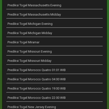
Prediksi Togel Massachusetts Evening
Prediksi Togel Massachusetts Midday
Prediksi Togel Michigan Evening
Prediksi Togel Michigan Midday
Prediksi Togel Miramar
Prediksi Togel Missouri Evening
Prediksi Togel Missouri Midday
Prediksi Togel Morocco Quatro 01:01 WIB
Prediksi Togel Morocco Quatro 04:00 WIB
Prediksi Togel Morocco Quatro 19:00 WIB
Prediksi Togel Morocco Quatro 22:00 WIB
Prediksi Togel New Jersey Evening