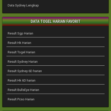
Data Sydney Lengkap
DATA TOGEL HARIAN FAVORIT
Result Sgp Harian
Result Hk Harian
Result Togel Harian
Result Sydney Harian
Result Sydney 6D harian
Result Hk 6D harian
Result BullsEye Harian
Result Pcso Harian