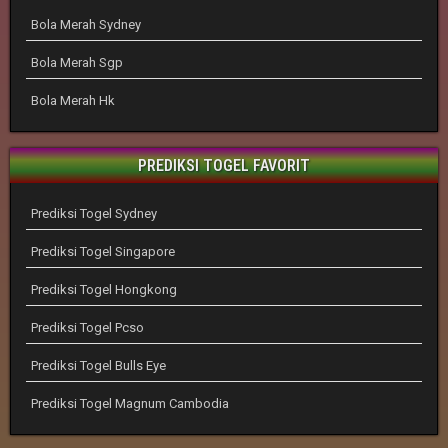
Bola Merah Sydney
Bola Merah Sgp
Bola Merah Hk
PREDIKSI TOGEL FAVORIT
Prediksi Togel Sydney
Prediksi Togel Singapore
Prediksi Togel Hongkong
Prediksi Togel Pcso
Prediksi Togel Bulls Eye
Prediksi Togel Magnum Cambodia