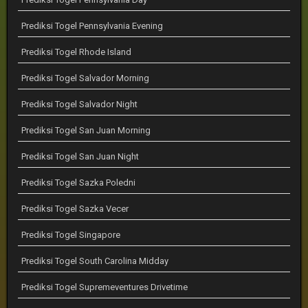
Prediksi Togel Pennsylvania Evening
Prediksi Togel Rhode Island
Prediksi Togel Salvador Morning
Prediksi Togel Salvador Night
Prediksi Togel San Juan Morning
Prediksi Togel San Juan Night
Prediksi Togel Sazka Poledni
Prediksi Togel Sazka Vecer
Prediksi Togel Singapore
Prediksi Togel South Carolina Midday
Prediksi Togel Supremeventures Drivetime