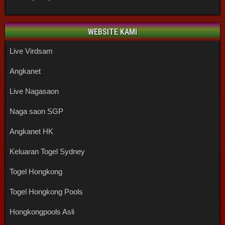
WEBSITE KAMI
Live Virdsam
Angkanet
Live Nagasaon
Naga saon SGP
Angkanet HK
Keluaran Togel Sydney
Togel Hongkong
Togel Hongkong Pools
Hongkongpools Asli