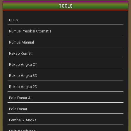
TOOLS
BBFS
Rumus Prediksi Otomatis
Rumus Manual
Rekap Kumat
Rekap Angka CT
Rekap Angka 3D
Rekap Angka 2D
Pola Dasar All
Pola Dasar
Pembalik Angka