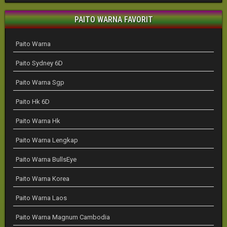
PAITO WARNA FAVORIT
Paito Warna
Paito Sydney 6D
Paito Warna Sgp
Paito Hk 6D
Paito Warna Hk
Paito Warna Lengkap
Paito Warna BullsEye
Paito Warna Korea
Paito Warna Laos
Paito Warna Magnum Cambodia