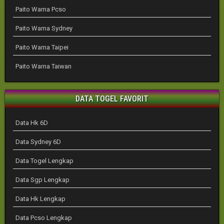
Paito Warna Pcso
Paito Warna Sydney
Paito Warna Taipei
Paito Warna Taiwan
DATA TOGEL FAVORIT
Data Hk 6D
Data Sydney 6D
Data Togel Lengkap
Data Sgp Lengkap
Data Hk Lengkap
Data Pcso Lengkap