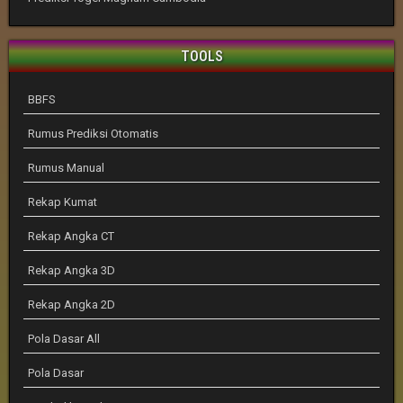
TOOLS
BBFS
Rumus Prediksi Otomatis
Rumus Manual
Rekap Kumat
Rekap Angka CT
Rekap Angka 3D
Rekap Angka 2D
Pola Dasar All
Pola Dasar