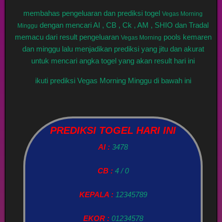
membahas pengeluaran dan prediksi togel
Vegas Morning
dengan mencari AI , CB , Ck , AM , SHIO dan Tradal
Minggu
memacu dari result pengeluaran
pools kemaren
Vegas Morning
dan minggu lalu menjadikan prediksi yang jitu dan akurat
untuk mencari angka togel yang akan result hari ini
ikuti prediksi Vegas Morning Minggu di bawah ini
PREDIKSI TOGEL HARI INI
AI :
3478
CB :
4 / 0
KEPALA :
12345789
EKOR :
01234578