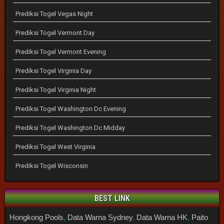
Prediksi Togel Vegas Night
Prediksi Togel Vermont Day
Prediksi Togel Vermont Evening
Prediksi Togel Virginia Day
Prediksi Togel Virginia Night
Prediksi Togel Washington Dc Evening
Prediksi Togel Washington Dc Midday
Prediksi Togel West Virginia
Prediksi Togel Wisconsin
BEST LINK
Hongkong Pools
,
Data Warna Sydney
,
Data Warna HK
,
Paito