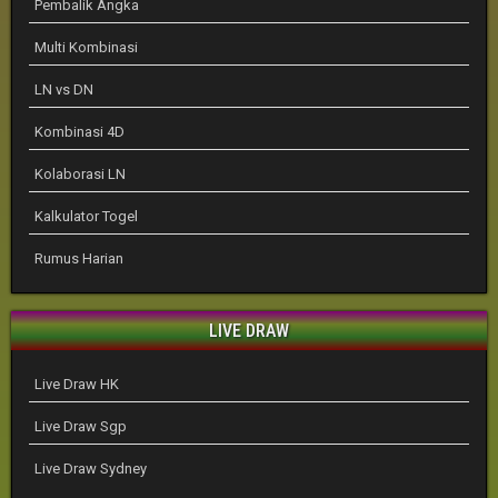
Pembalik Angka
Multi Kombinasi
LN vs DN
Kombinasi 4D
Kolaborasi LN
Kalkulator Togel
Rumus Harian
LIVE DRAW
Live Draw HK
Live Draw Sgp
Live Draw Sydney