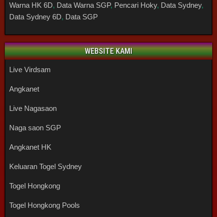
Warna HK 6D
,
Data Warna SGP
,
Pencari Hoky
,
Data Sydney
,
Data Sydney 6D
,
Data SGP
WEBSITE KAMI
Live Virdsam
Angkanet
Live Nagasaon
Naga saon SGP
Angkanet HK
Keluaran Togel Sydney
Togel Hongkong
Togel Hongkong Pools