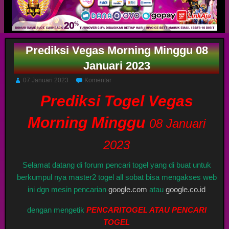
Prediksi Vegas Morning Minggu 08
Januari 2023
07 Januari 2023
Komentar
Prediksi Togel Vegas
Morning Minggu
08 Januari
2023
Selamat datang di forum pencari togel yang di buat untuk
berkumpul nya master2 togel all sobat bisa mengakses web
ini dgn mesin pencarian
google.com
atau
google.co.id
dengan mengetik
PENCARITOGEL ATAU PENCARI
TOGEL