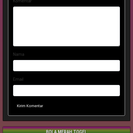
Komentar
Nama
Email
Kirim Komentar
BOLA MERAH TOGEL