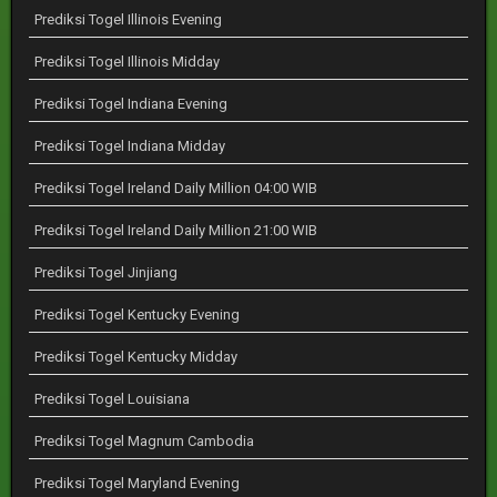
Prediksi Togel Illinois Evening
Prediksi Togel Illinois Midday
Prediksi Togel Indiana Evening
Prediksi Togel Indiana Midday
Prediksi Togel Ireland Daily Million 04:00 WIB
Prediksi Togel Ireland Daily Million 21:00 WIB
Prediksi Togel Jinjiang
Prediksi Togel Kentucky Evening
Prediksi Togel Kentucky Midday
Prediksi Togel Louisiana
Prediksi Togel Magnum Cambodia
Prediksi Togel Maryland Evening