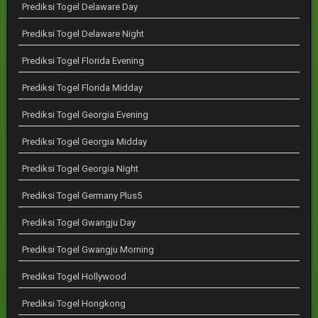
Prediksi Togel Delaware Day
Prediksi Togel Delaware Night
Prediksi Togel Florida Evening
Prediksi Togel Florida Midday
Prediksi Togel Georgia Evening
Prediksi Togel Georgia Midday
Prediksi Togel Georgia Night
Prediksi Togel Germany Plus5
Prediksi Togel Gwangju Day
Prediksi Togel Gwangju Morning
Prediksi Togel Hollywood
Prediksi Togel Hongkong