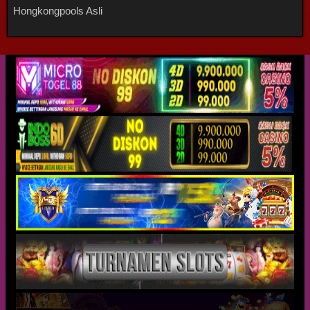
Hongkongpools Asli