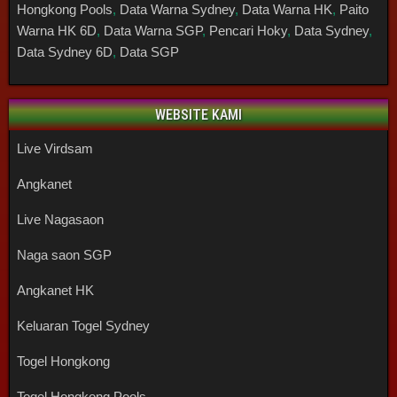
Hongkong Pools
,
Data Warna Sydney
,
Data Warna HK
,
Paito
Warna HK 6D
,
Data Warna SGP
,
Pencari Hoky
,
Data Sydney
,
Data Sydney 6D
,
Data SGP
WEBSITE KAMI
Live Virdsam
Angkanet
Live Nagasaon
Naga saon SGP
Angkanet HK
Keluaran Togel Sydney
Togel Hongkong
Togel Hongkong Pools