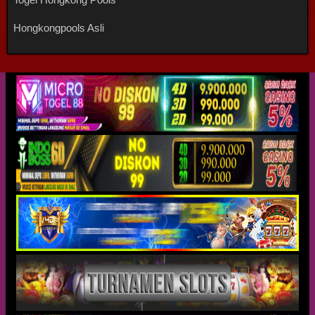
Hongkongpools Asli