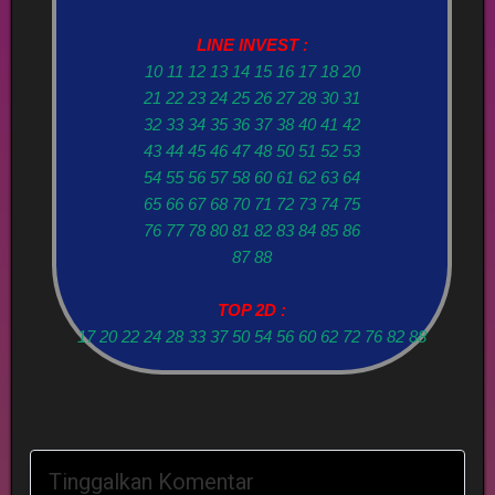
LINE INVEST :
10 11 12 13 14 15 16 17 18 20
21 22 23 24 25 26 27 28 30 31
32 33 34 35 36 37 38 40 41 42
43 44 45 46 47 48 50 51 52 53
54 55 56 57 58 60 61 62 63 64
65 66 67 68 70 71 72 73 74 75
76 77 78 80 81 82 83 84 85 86
87 88
TOP 2D :
17 20 22 24 28 33 37 50 54 56 60 62 72 76 82 88
Tinggalkan Komentar