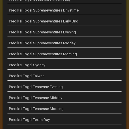
Prediksi Togel Supremeventures Drivetime
Prediksi Togel Supremeventures Early Bird
Prediksi Togel Supremeventures Evening
Prediksi Togel Supremeventures Midday
Prediksi Togel Supremeventures Morning
Prediksi Togel Sydney
Prediksi Togel Taiwan
Prediksi Togel Tennesse Evening
Prediksi Togel Tennesse Midday
Prediksi Togel Tennesse Morning
Prediksi Togel Texas Day