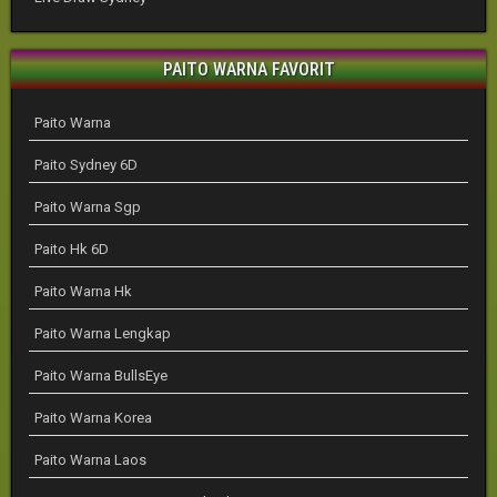
PAITO WARNA FAVORIT
Paito Warna
Paito Sydney 6D
Paito Warna Sgp
Paito Hk 6D
Paito Warna Hk
Paito Warna Lengkap
Paito Warna BullsEye
Paito Warna Korea
Paito Warna Laos