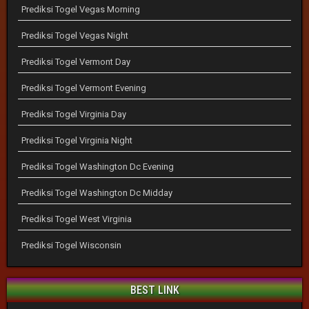
Prediksi Togel Vegas Morning
Prediksi Togel Vegas Night
Prediksi Togel Vermont Day
Prediksi Togel Vermont Evening
Prediksi Togel Virginia Day
Prediksi Togel Virginia Night
Prediksi Togel Washington Dc Evening
Prediksi Togel Washington Dc Midday
Prediksi Togel West Virginia
Prediksi Togel Wisconsin
BEST LINK