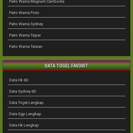
Paito Warna Magnum Cambodia
Paito Warna Pcso
Paito Warna Sydney
Paito Warna Taipei
Paito Warna Taiwan
DATA TOGEL FAVORIT
Data Hk 6D
Data Sydney 6D
Data Togel Lengkap
Data Sgp Lengkap
Data Hk Lengkap